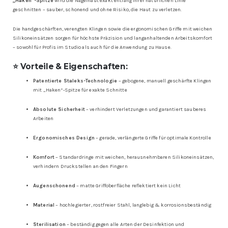
„Haken“-Spitze
wird die Nagelhaut exakt entlang ihrer natürlichen Linie
geschnitten – sauber, schonend und ohne Risiko, die Haut zu verletzen.
Die handgeschärften, verengten Klingen sowie die ergonomischen Griffe mit weichen
Silikoneinsätzen sorgen für höchste Präzision und langanhaltenden Arbeitskomfort
– sowohl für Profis im Studio als auch für die Anwendung zu Hause.
⭐ Vorteile & Eigenschaften:
Patentierte Staleks-Technologie
– gebogene, manuell geschärfte Klingen
mit „Haken“-Spitze für exakte Schnitte
Absolute Sicherheit
– verhindert Verletzungen und garantiert sauberes
Arbeiten
Ergonomisches Design
– gerade, verlängerte Griffe für optimale Kontrolle
Komfort
– Standardringe mit weichen, herausnehmbaren Silikoneinsätzen,
verhindern Druckstellen an den Fingern
Augenschonend
– matte Griffoberfläche reflektiert kein Licht
Material
– hochlegierter, rostfreier Stahl, langlebig & korrosionsbeständig
Sterilisation
– beständig gegen alle Arten der Desinfektion und