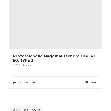
Professionelle Nagelhautschere EXPERT
50, TYPE 2
18,55
€
inkl. MwSt.
In den Warenkorb
Details
SKU:
SS-40/3