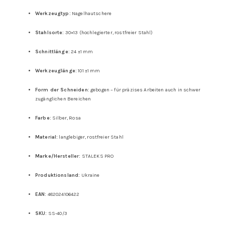
Werkzeugtyp:
Nagelhautschere
Stahlsorte:
30×13 (hochlegierter, rostfreier Stahl)
Schnittlänge:
24 ±1 mm
Werkzeuglänge:
101 ±1 mm
Form der Schneiden:
gebogen – für präzises Arbeiten auch in schwer
zugänglichen Bereichen
Farbe:
Silber, Rosa
Material:
langlebiger, rostfreier Stahl
Marke/Hersteller:
STALEKS PRO
Produktionsland:
Ukraine
EAN:
482024106422
SKU
:
SS-40/3