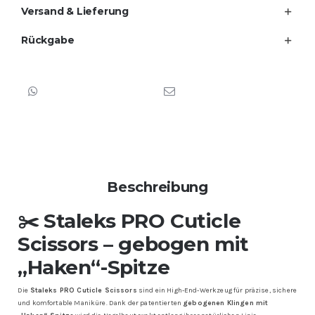
Versand & Lieferung
Rückgabe
Beschreibung
✂️ Staleks PRO Cuticle
Scissors – gebogen mit
„Haken“-Spitze
Die
Staleks PRO Cuticle Scissors
sind ein High-End-Werkzeug für präzise, sichere
und komfortable Maniküre. Dank der patentierten
gebogenen Klingen mit