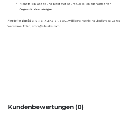
Nicht fallen lassen und nicht mit Säuren, Alkalien oder abrasiven
Gegenständen reinigen.
Hersteller gemäß
GPSR: STALEKS SP. Z O.O., Williama Heerleina Lindleya 16, 02-013
Warszawa, Polen, store@staleks.com
Kundenbewertungen (0)