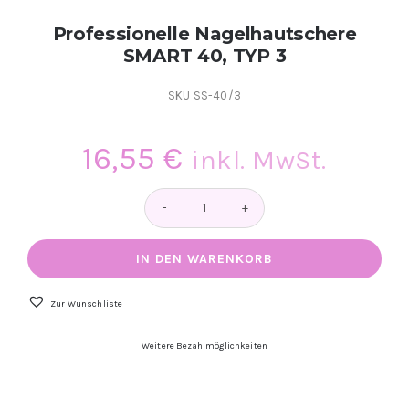
Kontakt
Professionelle Nagelhautschere
SMART 40, TYP 3
Kundenbewertungen
SKU
SS-40/3
Über uns
16,55
€
inkl. MwSt.
Professionelle
Nagelhautschere
SMART
IN DEN WARENKORB
40,
TYP
3
Zur Wunschliste
Menge
Weitere Bezahlmöglichkeiten