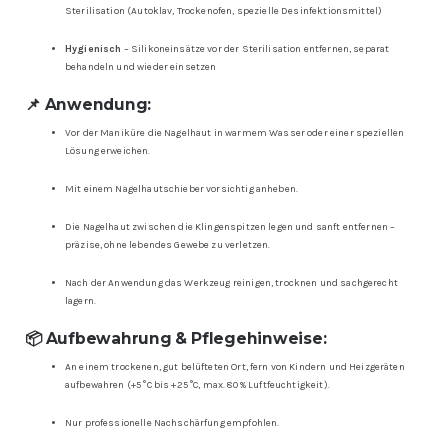
Sterilisation (Autoklav, Trockenofen, spezielle Desinfektionsmittel)
Hygienisch
– Silikoneinsätze vor der Sterilisation entfernen, separat
behandeln und wieder einsetzen
📌 Anwendung:
Vor der Maniküre die Nagelhaut in warmem Wasser oder einer speziellen
Lösung erweichen.
Mit einem Nagelhautschieber vorsichtig anheben.
Die Nagelhaut zwischen die Klingenspitzen legen und sanft entfernen –
präzise, ohne lebendes Gewebe zu verletzen.
Nach der Anwendung das Werkzeug reinigen, trocknen und sachgerecht
lagern.
📦 Aufbewahrung & Pflegehinweise:
An einem trockenen, gut belüfteten Ort, fern von Kindern und Heizgeräten
aufbewahren (+5 °C bis +25 °C, max. 80 % Luftfeuchtigkeit).
Nur professionelle Nachschärfung empfohlen.