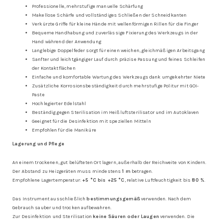
Professionelle, mehrstufige manuelle Schärfung
Makellose Schärfe und vollständiges Schließen der Schneidkanten
Verkürzte Griffe für kleine Hände mit wellenförmigen Rillen für die Finger
Bequeme Handhabung und zuverlässige Fixierung des Werkzeugs in der
Hand während der Anwendung
Langlebige Doppelfeder sorgt für einen weichen, gleichmäßigen Arbeitsgang
Sanfter und leichtgängiger Lauf durch präzise Passung und feines Schleifen
der Kontaktflächen
Einfache und komfortable Wartung des Werkzeugs dank umgekehrter Niete
Zusätzliche Korrosionsbeständigkeit durch mehrstufige Politur mit GOI-
Paste
Hochlegierter Edelstahl
Beständig gegen Sterilisation im Heißluftsterilisator und im Autoklaven
Geeignet für die Desinfektion mit speziellen Mitteln
Empfohlen für die Maniküre
Lagerung und Pflege
An einem trockenen, gut belüfteten Ort lagern, außerhalb der Reichweite von Kindern.
Der Abstand zu Heizgeräten muss mindestens
1 m
betragen.
Empfohlene Lagertemperatur:
+5 °C bis +25 °C
, relative Luftfeuchtigkeit bis
80 %
.
Das Instrument ausschließlich
bestimmungsgemäß
verwenden. Nach dem
Gebrauch sauber und trocken aufbewahren.
Zur Desinfektion und Sterilisation
keine Säuren oder Laugen
verwenden. Die