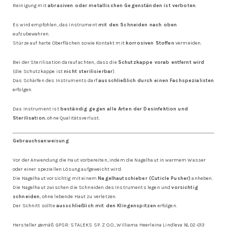
Reinigung mit
abrasiven oder metallischen Gegenständen ist verboten
.
Es wird empfohlen, das Instrument
mit den Schneiden nach oben
aufzubewahren.
Stürze auf harte Oberflächen sowie Kontakt mit
korrosiven Stoffen
vermeiden.
Bei der Sterilisation darauf achten, dass die
Schutzkappe vorab entfernt wird
(die Schutzkappe ist
nicht sterilisierbar
).
Das Schärfen des Instruments darf
ausschließlich durch einen Fachspezialisten
erfolgen.
Das Instrument ist
beständig gegen alle Arten der Desinfektion und
Sterilisation
, ohne Qualitätsverlust.
Gebrauchsanweisung
Vor der Anwendung die Haut vorbereiten, indem die Nagelhaut in warmem Wasser
oder einer speziellen Lösung aufgeweicht wird.
Die Nagelhaut vorsichtig mit einem
Nagelhautschieber (Cuticle Pusher)
anheben.
Die Nagelhaut zwischen die Schneiden des Instruments legen und
vorsichtig
schneiden
, ohne lebende Haut zu verletzen.
Der Schnitt sollte
ausschließlich mit den Klingenspitzen
erfolgen.
Hersteller gemäß GPSR: STALEKS SP. Z O.O., Williama Heerleina Lindleya 16, 02-013