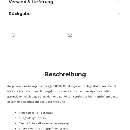
Versand & Lieferung
Rückgabe
Beschreibung
Die professionelle Nagelhautzange EXPERT 10
ist ergonomisch gestaltet und bietet
höchste Präzision. Ideal für Nagelstudios und Profis. Hochwertige Materialien
garantieren langlebige Schneiden und perfekten Komfort bei der Nagelpflege. Jetzt
kaufen und Qualität erleben!Beschreibung:
Professionelle Hautzange
Klingenlänge: 9 mm
Gerade Schneidkanten ohne Neigung
Schneidteil mit ausgeprägter „Ferse“