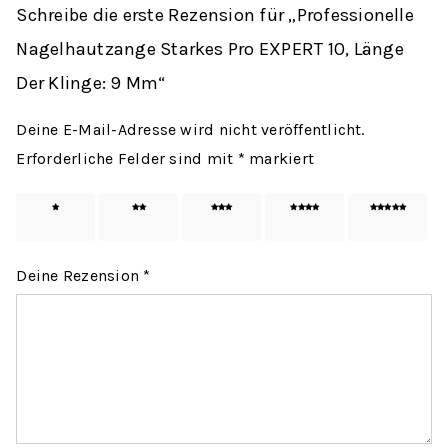
Schreibe die erste Rezension für „Professionelle
Nagelhautzange Starkes Pro EXPERT 10, Länge
Der Klinge: 9 Mm“
Deine E-Mail-Adresse wird nicht veröffentlicht.
Erforderliche Felder sind mit
*
markiert
1 von
2 von
3 von
4 von
5 von
5 Sternen
5 Sternen
5 Sternen
5 Sternen
5 Sternen
Deine Rezension
*