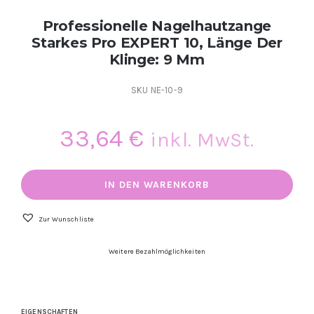
Kontakt
Professionelle Nagelhautzange
Starkes Pro EXPERT 10, Länge Der
Klinge: 9 Mm
Kundenbewertungen
SKU
NE-10-9
Über uns
33,64
€
inkl. MwSt.
Professionelle
Nagelhautzange
IN DEN WARENKORB
Starkes
Pro
EXPERT
Zur Wunschliste
10,
Länge
Weitere Bezahlmöglichkeiten
Der
Klinge:
9
Mm
Menge
EIGENSCHAFTEN