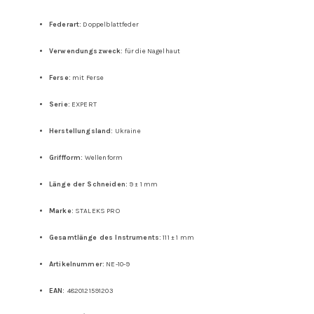
Federart:
Doppelblattfeder
Verwendungszweck:
für die Nagelhaut
Ferse:
mit Ferse
Serie:
EXPERT
Herstellungsland:
Ukraine
Griffform:
Wellenform
Länge der Schneiden:
9 ± 1 mm
Marke:
STALEKS PRO
Gesamtlänge des Instruments:
111 ± 1 mm
Artikelnummer:
NE-10-9
EAN:
4820121591203