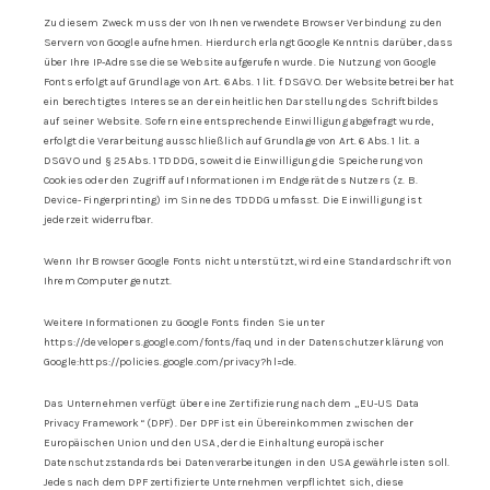
Zu diesem Zweck muss der von Ihnen verwendete Browser Verbindung zu den
Servern von Google aufnehmen. Hierdurch erlangt Google Kenntnis darüber, dass
über Ihre IP-Adresse diese Website aufgerufen wurde. Die Nutzung von Google
Fonts erfolgt auf Grundlage von Art. 6 Abs. 1 lit. f DSGVO. Der Websitebetreiber hat
ein berechtigtes Interesse an der einheitlichen Darstellung des Schriftbildes
auf seiner Website. Sofern eine entsprechende Einwilligung abgefragt wurde,
erfolgt die Verarbeitung ausschließlich auf Grundlage von Art. 6 Abs. 1 lit. a
DSGVO und § 25 Abs. 1 TDDDG, soweit die Einwilligung die Speicherung von
Cookies oder den Zugriff auf Informationen im Endgerät des Nutzers (z. B.
Device- Fingerprinting) im Sinne des TDDDG umfasst. Die Einwilligung ist
jederzeit widerrufbar.
Wenn Ihr Browser Google Fonts nicht unterstützt, wird eine Standardschrift von
Ihrem Computer genutzt.
Weitere Informationen zu Google Fonts finden Sie unter
https://developers.google.com/fonts/faq und in der Datenschutzerklärung von
Google:https://policies.google.com/privacy?hl=de.
Das Unternehmen verfügt über eine Zertifizierung nach dem „EU-US Data
Privacy Framework“ (DPF). Der DPF ist ein Übereinkommen zwischen der
Europäischen Union und den USA, der die Einhaltung europäischer
Datenschutzstandards bei Datenverarbeitungen in den USA gewährleisten soll.
Jedes nach dem DPF zertifizierte Unternehmen verpflichtet sich, diese