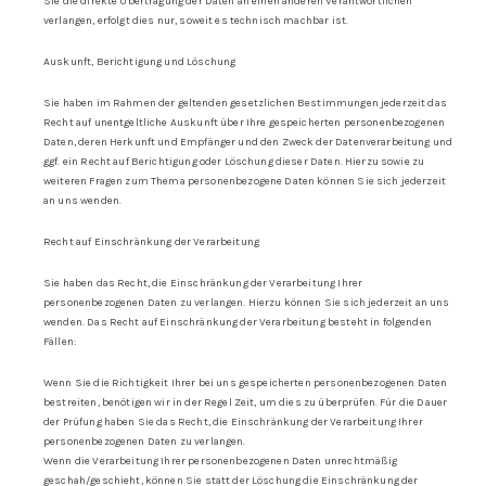
Sie die direkte Übertragung der Daten an einen anderen Verantwortlichen
verlangen, erfolgt dies nur, soweit es technisch machbar ist.
Auskunft, Berichtigung und Löschung
Sie haben im Rahmen der geltenden gesetzlichen Bestimmungen jederzeit das
Recht auf unentgeltliche Auskunft über Ihre gespeicherten personenbezogenen
Daten, deren Herkunft und Empfänger und den Zweck der Datenverarbeitung und
ggf. ein Recht auf Berichtigung oder Löschung dieser Daten. Hierzu sowie zu
weiteren Fragen zum Thema personenbezogene Daten können Sie sich jederzeit
an uns wenden.
Recht auf Einschränkung der Verarbeitung
Sie haben das Recht, die Einschränkung der Verarbeitung Ihrer
personenbezogenen Daten zu verlangen. Hierzu können Sie sich jederzeit an uns
wenden. Das Recht auf Einschränkung der Verarbeitung besteht in folgenden
Fällen:
Wenn Sie die Richtigkeit Ihrer bei uns gespeicherten personenbezogenen Daten
bestreiten, benötigen wir in der Regel Zeit, um dies zu überprüfen. Für die Dauer
der Prüfung haben Sie das Recht, die Einschränkung der Verarbeitung Ihrer
personenbezogenen Daten zu verlangen.
Wenn die Verarbeitung Ihrer personenbezogenen Daten unrechtmäßig
geschah/geschieht, können Sie statt der Löschung die Einschränkung der