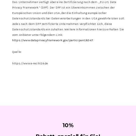
Das Unternehmen verfügt über eine Zertifizierung nach dem „EU-US Data
Privacy Framework“ (DPF). Der DPF ist ein Übereinkommen zwischen der
Europäischen Union und den USA, der die Einhaltung europäischer
Datenschutzstandards bei Datenverarbeitungen in den USA gewährleisten soll.
Jedes nach dem DPF zertifizierte Unternehmen verpflichtet sich, diese
Datenschutzstandards einzuhalten. Weitere Informationen hierzu erhalten Sie
vom Anbieter unter folgendem Link:
https://www.dataprivacyframework.gov/participant/6347
.
Quelle:
https://www.e-recht24.de
10
%