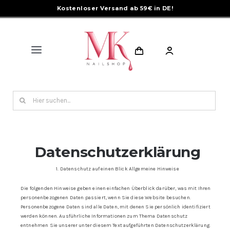
Skip
Kostenloser Versand ab 59€ in DE!
to
content
Toggle
Navigation
Shop
Search
for:
Produkte
HEMA & TPO-Free
Datenschutzerklärung
1. Datenschutz auf einen Blick Allgemeine Hinweise
Brands
Die folgenden Hinweise geben einen einfachen Überblick darüber, was mit Ihren
personenbezogenen Daten passiert, wenn Sie diese Website besuchen.
Personenbezogene Daten sind alle Daten, mit denen Sie persönlich identifiziert
Forum
werden können. Ausführliche Informationen zum Thema Datenschutz
entnehmen Sie unserer unter diesem Text aufgeführten Datenschutzerklärung.