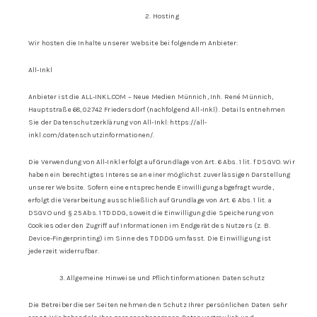
2. Hosting
Wir hosten die Inhalte unserer Website bei folgendem Anbieter:
All-Inkl
Anbieter ist die ALL-INKL.COM – Neue Medien Münnich, Inh. René Münnich,
Hauptstraße 68, 02742 Friedersdorf (nachfolgend All-Inkl). Details entnehmen
Sie der Datenschutzerklärung von All-Inkl: https://all-
inkl.com/datenschutzinformationen/.
Die Verwendung von All-Inkl erfolgt auf Grundlage von Art. 6 Abs. 1 lit. f DSGVO. Wir
haben ein berechtigtes Interesse an einer möglichst zuverlässigen Darstellung
unserer Website. Sofern eine entsprechende Einwilligung abgefragt wurde,
erfolgt die Verarbeitung ausschließlich auf Grundlage von Art. 6 Abs. 1 lit. a
DSGVO und § 25 Abs. 1 TDDDG, soweit die Einwilligung die Speicherung von
Cookies oder den Zugriff auf Informationen im Endgerät des Nutzers (z. B.
Device-Fingerprinting) im Sinne des TDDDG umfasst. Die Einwilligung ist
jederzeit widerrufbar.
3. Allgemeine Hinweise und Pflichtinformationen Datenschutz
Die Betreiber dieser Seiten nehmen den Schutz Ihrer persönlichen Daten sehr