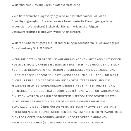
Widerruf Ihrer Einwilligung zur Datenverarbeitung
Viele Datenverarbeitungsvorgänge sind nur mit Ihrer ausdrücklichen
Einwilligung möglich. Sie können eine bereits erteilte Einwilligung jederzeit
widerrufen. Die Rechtmäßigkeit der bis zum Widerruf erfolgten
Datenverarbeitung bleibt vom Widerruf unberührt.
Widerspruchsrecht gegen die Datenerhebung in besonderen Fällen sowie gegen
Direktwerbung (Art. 21 DSGVO)
WENN DIE DATENVERARBEITUNG AUF GRUNDLAGE VON ART. 6 ABS. 1 LIT. E ODER
F DSGVO ERFOLGT, HABEN SIE JEDERZEIT DAS RECHT, AUS GRÜNDEN, DIE SICH
AUS IHRER BESONDEREN SITUATION ERGEBEN, GEGEN DIE VERARBEITUNG
IHRER PERSONENBEZOGENEN DATEN WIDERSPRUCH EINZULEGEN; DIES GILT
AUCH FÜR EIN AUF DIESE BESTIMMUNGEN GESTÜTZTES PROFILING. DIE
JEWEILIGE RECHTSGRUNDLAGE, AUF DENEN EINE VERARBEITUNG BERUHT,
ENTNEHMEN SIE DIESER DATENSCHUTZERKLÄRUNG. WENN SIE WIDERSPRUCH
EINLEGEN, WERDEN WIR IHRE BETROFFENEN PERSONENBEZOGENEN DATEN
NICHT MEHR VERARBEITEN, ES SEI DENN, WIR KÖNNEN ZWINGENDE
SCHUTZWÜRDIGE GRÜNDE FÜR DIE VERARBEITUNG NACHWEISEN, DIE IHRE
INTERESSEN, RECHTE UND FREIHEITEN ÜBERWIEGEN ODER DIE VERARBEITUNG
DIENT DER GELTENDMACHUNG, AUSÜBUNG ODER VERTEIDIGUNG VON
RECHTSANSPRÜCHEN (WIDERSPRUCH NACH ART. 21 ABS. 1 DSGVO).