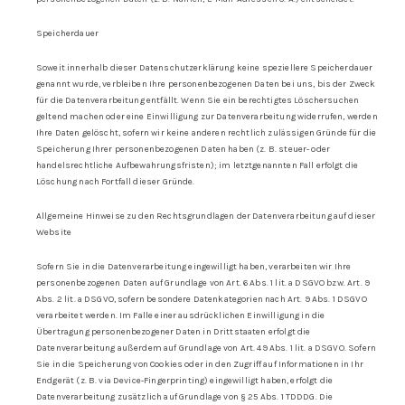
Speicherdauer
Soweit innerhalb dieser Datenschutzerklärung keine speziellere Speicherdauer
genannt wurde, verbleiben Ihre personenbezogenen Daten bei uns, bis der Zweck
für die Datenverarbeitung entfällt. Wenn Sie ein berechtigtes Löschersuchen
geltend machen oder eine Einwilligung zur Datenverarbeitung widerrufen, werden
Ihre Daten gelöscht, sofern wir keine anderen rechtlich zulässigen Gründe für die
Speicherung Ihrer personenbezogenen Daten haben (z. B. steuer- oder
handelsrechtliche Aufbewahrungsfristen); im letztgenannten Fall erfolgt die
Löschung nach Fortfall dieser Gründe.
Allgemeine Hinweise zu den Rechtsgrundlagen der Datenverarbeitung auf dieser
Website
Sofern Sie in die Datenverarbeitung eingewilligt haben, verarbeiten wir Ihre
personenbezogenen Daten auf Grundlage von Art. 6 Abs. 1 lit. a DSGVO bzw. Art. 9
Abs. 2 lit. a DSGVO, sofern besondere Datenkategorien nach Art. 9 Abs. 1 DSGVO
verarbeitet werden. Im Falle einer ausdrücklichen Einwilligung in die
Übertragung personenbezogener Daten in Drittstaaten erfolgt die
Datenverarbeitung außerdem auf Grundlage von Art. 49 Abs. 1 lit. a DSGVO. Sofern
Sie in die Speicherung von Cookies oder in den Zugriff auf Informationen in Ihr
Endgerät (z. B. via Device-Fingerprinting) eingewilligt haben, erfolgt die
Datenverarbeitung zusätzlich auf Grundlage von § 25 Abs. 1 TDDDG. Die