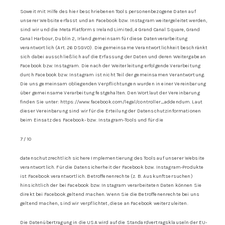
Soweit mit Hilfe des hier beschriebenen Tools personenbezogene Daten auf
unserer Website erfasst und an Facebook bzw. Instagram weitergeleitet werden,
sind wir und die Meta Platforms Ireland Limited, 4 Grand Canal Square, Grand
Canal Harbour, Dublin 2, Irland gemeinsam für diese Datenverarbeitung
verantwortlich (Art. 26 DSGVO). Die gemeinsame Verantwortlichkeit beschränkt
sich dabei ausschließlich auf die Erfassung der Daten und deren Weitergabe an
Facebook bzw. Instagram. Die nach der Weiterleitung erfolgende Verarbeitung
durch Facebook bzw. Instagram ist nicht Teil der gemeinsamen Verantwortung.
Die uns gemeinsam obliegenden Verpflichtungen wurden in einer Vereinbarung
über gemeinsame Verarbeitung festgehalten. Den Wortlaut der Vereinbarung
finden Sie unter: https://www.facebook.com/legal/controller_addendum. Laut
dieser Vereinbarung sind wir für die Erteilung der Datenschutzinformationen
beim Einsatz des Facebook- bzw. Instagram-Tools und für die
7 / 10
datenschutzrechtlich sichere Implementierung des Tools auf unserer Website
verantwortlich. Für die Datensicherheit der Facebook bzw. Instagram-Produkte
ist Facebook verantwortlich. Betroffenenrechte (z. B. Auskunftsersuchen)
hinsichtlich der bei Facebook bzw. Instagram verarbeiteten Daten können Sie
direkt bei Facebook geltend machen. Wenn Sie die Betroffenenrechte bei uns
geltend machen, sind wir verpflichtet, diese an Facebook weiterzuleiten.
Die Datenübertragung in die USA wird auf die Standardvertragsklauseln der EU-