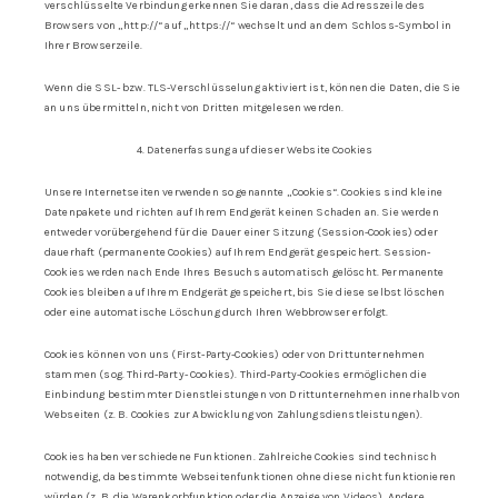
verschlüsselte Verbindung erkennen Sie daran, dass die Adresszeile des
Browsers von „http://“ auf „https://“ wechselt und an dem Schloss-Symbol in
Ihrer Browserzeile.
Wenn die SSL- bzw. TLS-Verschlüsselung aktiviert ist, können die Daten, die Sie
an uns übermitteln, nicht von Dritten mitgelesen werden.
4. Datenerfassung auf dieser Website Cookies
Unsere Internetseiten verwenden so genannte „Cookies“. Cookies sind kleine
Datenpakete und richten auf Ihrem Endgerät keinen Schaden an. Sie werden
entweder vorübergehend für die Dauer einer Sitzung (Session-Cookies) oder
dauerhaft (permanente Cookies) auf Ihrem Endgerät gespeichert. Session-
Cookies werden nach Ende Ihres Besuchs automatisch gelöscht. Permanente
Cookies bleiben auf Ihrem Endgerät gespeichert, bis Sie diese selbst löschen
oder eine automatische Löschung durch Ihren Webbrowser erfolgt.
Cookies können von uns (First-Party-Cookies) oder von Drittunternehmen
stammen (sog. Third-Party- Cookies). Third-Party-Cookies ermöglichen die
Einbindung bestimmter Dienstleistungen von Drittunternehmen innerhalb von
Webseiten (z. B. Cookies zur Abwicklung von Zahlungsdienstleistungen).
Cookies haben verschiedene Funktionen. Zahlreiche Cookies sind technisch
notwendig, da bestimmte Webseitenfunktionen ohne diese nicht funktionieren
würden (z. B. die Warenkorbfunktion oder die Anzeige von Videos). Andere