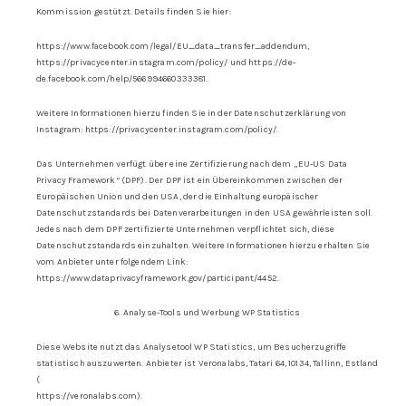
Kommission gestützt. Details finden Sie hier:
https://www.facebook.com/legal/EU_data_transfer_addendum,
https://privacycenter.instagram.com/policy/ und https://de-
de.facebook.com/help/566994660333381.
Weitere Informationen hierzu finden Sie in der Datenschutzerklärung von
Instagram: https://privacycenter.instagram.com/policy/.
Das Unternehmen verfügt über eine Zertifizierung nach dem „EU-US Data
Privacy Framework“ (DPF). Der DPF ist ein Übereinkommen zwischen der
Europäischen Union und den USA, der die Einhaltung europäischer
Datenschutzstandards bei Datenverarbeitungen in den USA gewährleisten soll.
Jedes nach dem DPF zertifizierte Unternehmen verpflichtet sich, diese
Datenschutzstandards einzuhalten. Weitere Informationen hierzu erhalten Sie
vom Anbieter unter folgendem Link:
https://www.dataprivacyframework.gov/participant/4452.
6. Analyse-Tools und Werbung WP Statistics
Diese Website nutzt das Analysetool WP Statistics, um Besucherzugriffe
statistisch auszuwerten. Anbieter ist Veronalabs, Tatari 64, 10134, Tallinn, Estland
(
https://veronalabs.com).