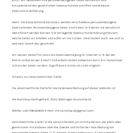
ernst. Wir behandeln Ihre personenbezogenen Daten vertraulich und
entsprechend den gesetzlichen Datenschutzvorschriften sowie dieser
Datenschutzerklärung.
Wenn Sie diese Website benutzen, werden verschiedene personenbezogene
Daten erhoben. Personenbezogene Daten sind Daten, mit denen Sie persönlich
identifiziert werden können. Die vorliegende Datenschutzerklärung erläutert,
welche Daten wir erheben und wofür wir sie nutzen. Sie erläutert auch, wie und zu
welchem Zweck das geschieht.
Wir weisen darauf hin, dass die Datenübertragung im Internet (z. B. bei der
Kommunikation per E-Mail) Sicherheitslücken aufweisen kann. Ein lückenloser
Schutz der Daten vor dem Zugriff durch Dritte ist nicht möglich.
Hinweis zur verantwortlichen Stelle
Die verantwortliche Stelle für die Datenverarbeitung auf dieser Website ist:
MK-Nailshop Marktgäßle 8, 71032 Böblingen Deutschland
Telefon: +49 1796920859 E-Mail: mk.nailshop.de@gmail.com
Verantwortliche Stelle ist die natürliche oder juristische Person, die allein oder
gemeinsam mit anderen über die Zwecke und Mittel der Verarbeitung von
personenbezogenen Daten (z. B. Namen, E-Mail-Adressen o. Ä.) entscheidet.