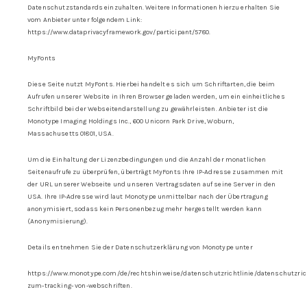
Datenschutzstandards einzuhalten. Weitere Informationen hierzu erhalten Sie
vom Anbieter unter folgendem Link:
https://www.dataprivacyframework.gov/participant/5780.
MyFonts
Diese Seite nutzt MyFonts. Hierbei handelt es sich um Schriftarten, die beim
Aufrufen unserer Website in Ihren Browser geladen werden, um ein einheitliches
Schriftbild bei der Webseitendarstellung zu gewährleisten. Anbieter ist die
Monotype Imaging Holdings Inc., 600 Unicorn Park Drive, Woburn,
Massachusetts 01801, USA.
Um die Einhaltung der Lizenzbedingungen und die Anzahl der monatlichen
Seitenaufrufe zu überprüfen, überträgt MyFonts Ihre IP-Adresse zusammen mit
der URL unserer Webseite und unseren Vertragsdaten auf seine Server in den
USA. Ihre IP-Adresse wird laut Monotype unmittelbar nach der Übertragung
anonymisiert, sodass kein Personenbezug mehr hergestellt werden kann
(Anonymisierung).
Details entnehmen Sie der Datenschutzerklärung von Monotype unter
https://www.monotype.com/de/rechtshinweise/datenschutzrichtlinie/datenschutzrich
zum-tracking- von-webschriften.