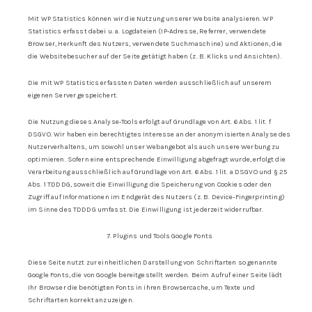
Mit WP Statistics können wir die Nutzung unserer Website analysieren. WP
Statistics erfasst dabei u. a. Logdateien (IP-Adresse, Referrer, verwendete
Browser, Herkunft des Nutzers, verwendete Suchmaschine) und Aktionen, die
die Websitebesucher auf der Seite getätigt haben (z. B. Klicks und Ansichten).
Die mit WP Statistics erfassten Daten werden ausschließlich auf unserem
eigenen Server gespeichert.
Die Nutzung dieses Analyse-Tools erfolgt auf Grundlage von Art. 6 Abs. 1 lit. f
DSGVO. Wir haben ein berechtigtes Interesse an der anonymisierten Analyse des
Nutzerverhaltens, um sowohl unser Webangebot als auch unsere Werbung zu
optimieren. Sofern eine entsprechende Einwilligung abgefragt wurde, erfolgt die
Verarbeitung ausschließlich auf Grundlage von Art. 6 Abs. 1 lit. a DSGVO und § 25
Abs. 1 TDDDG, soweit die Einwilligung die Speicherung von Cookies oder den
Zugriff auf Informationen im Endgerät des Nutzers (z. B. Device-Fingerprinting)
im Sinne des TDDDG umfasst. Die Einwilligung ist jederzeit widerrufbar.
7. Plugins und Tools Google Fonts
Diese Seite nutzt zur einheitlichen Darstellung von Schriftarten so genannte
Google Fonts, die von Google bereitgestellt werden. Beim Aufruf einer Seite lädt
Ihr Browser die benötigten Fonts in ihren Browsercache, um Texte und
Schriftarten korrekt anzuzeigen.