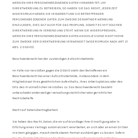
WERDEN IHRE PERSONENBEZOGENEN DATEN VERARBEITET, UM
DIREKTWERBUNG ZU BETREIBEN, SO HABEN SIE DAS RECHT, JEDERZEIT
WIDERSPRUCH GEGEN DIE VERARBEITUNG SIE BETREFFENDER
PERSONENBEZOGENER DATEN ZUM ZWECKE DERARTIGER WERBUNG
EINZULEGEN; DIES GILT AUCH FÜR DAS PROFILING, SOWEIT ES MIT SOLCHER
DIREKTWERBUNG IN VERBINDUNG STEHT. WENN SIE WIDERSPRECHEN,
WERDEN IHRE PERSONENBEZOGENEN DATEN ANSCHLIESSEND NICHT MEHR
ZUM ZWECKE DER DIREKTWERBUNG VERWENDET (WIDERSPRUCH NACH ART. 21
ABS. 2 DSGVO).
Beschwerderecht bei der zuständigen Aufsichtsbehörde
Im Falle von Verstößen gegen die DSGVO steht den Betroffenen ein
Beschwerderecht bei einer Aufsichtsbehörde, insbesondere in dem
Mitgliedstaat ihres gewöhnlichen Aufenthalts, ihres Arbeitsplatzes oder des
Orts des mutmaßlichen Verstoßes zu. Das Beschwerderecht besteht
unbeschadet anderweitiger verwaltungsrechtlicher oder gerichtlicher
Rechtsbehelfe.
Recht auf Datenübertragbarkeit
Sie haben das Recht, Daten, die wir auf Grundlage Ihrer Einwilligung oder in
Erfüllung eines Vertrags automatisiert verarbeiten, an sich oder an einen Dritten
in einem gängigen, maschinenlesbaren Format aushändigen zu lassen. Sofern