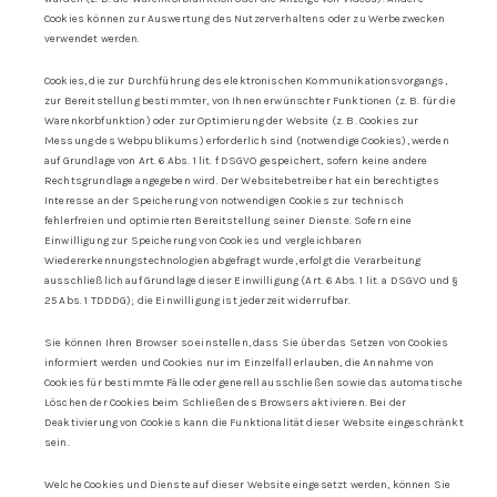
Cookies können zur Auswertung des Nutzerverhaltens oder zu Werbezwecken
verwendet werden.
Cookies, die zur Durchführung des elektronischen Kommunikationsvorgangs,
zur Bereitstellung bestimmter, von Ihnen erwünschter Funktionen (z. B. für die
Warenkorbfunktion) oder zur Optimierung der Website (z. B. Cookies zur
Messung des Webpublikums) erforderlich sind (notwendige Cookies), werden
auf Grundlage von Art. 6 Abs. 1 lit. f DSGVO gespeichert, sofern keine andere
Rechtsgrundlage angegeben wird. Der Websitebetreiber hat ein berechtigtes
Interesse an der Speicherung von notwendigen Cookies zur technisch
fehlerfreien und optimierten Bereitstellung seiner Dienste. Sofern eine
Einwilligung zur Speicherung von Cookies und vergleichbaren
Wiedererkennungstechnologien abgefragt wurde, erfolgt die Verarbeitung
ausschließlich auf Grundlage dieser Einwilligung (Art. 6 Abs. 1 lit. a DSGVO und §
25 Abs. 1 TDDDG); die Einwilligung ist jederzeit widerrufbar.
Sie können Ihren Browser so einstellen, dass Sie über das Setzen von Cookies
informiert werden und Cookies nur im Einzelfall erlauben, die Annahme von
Cookies für bestimmte Fälle oder generell ausschließen sowie das automatische
Löschen der Cookies beim Schließen des Browsers aktivieren. Bei der
Deaktivierung von Cookies kann die Funktionalität dieser Website eingeschränkt
sein.
Welche Cookies und Dienste auf dieser Website eingesetzt werden, können Sie