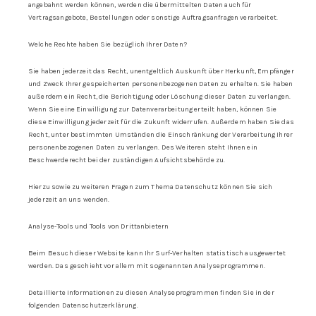
angebahnt werden können, werden die übermittelten Daten auch für
Vertragsangebote, Bestellungen oder sonstige Auftragsanfragen verarbeitet.
Welche Rechte haben Sie bezüglich Ihrer Daten?
Sie haben jederzeit das Recht, unentgeltlich Auskunft über Herkunft, Empfänger
und Zweck Ihrer gespeicherten personenbezogenen Daten zu erhalten. Sie haben
außerdem ein Recht, die Berichtigung oder Löschung dieser Daten zu verlangen.
Wenn Sie eine Einwilligung zur Datenverarbeitung erteilt haben, können Sie
diese Einwilligung jederzeit für die Zukunft widerrufen. Außerdem haben Sie das
Recht, unter bestimmten Umständen die Einschränkung der Verarbeitung Ihrer
personenbezogenen Daten zu verlangen. Des Weiteren steht Ihnen ein
Beschwerderecht bei der zuständigen Aufsichtsbehörde zu.
Hierzu sowie zu weiteren Fragen zum Thema Datenschutz können Sie sich
jederzeit an uns wenden.
Analyse-Tools und Tools von Drittanbietern
Beim Besuch dieser Website kann Ihr Surf-Verhalten statistisch ausgewertet
werden. Das geschieht vor allem mit sogenannten Analyseprogrammen.
Detaillierte Informationen zu diesen Analyseprogrammen finden Sie in der
folgenden Datenschutzerklärung.