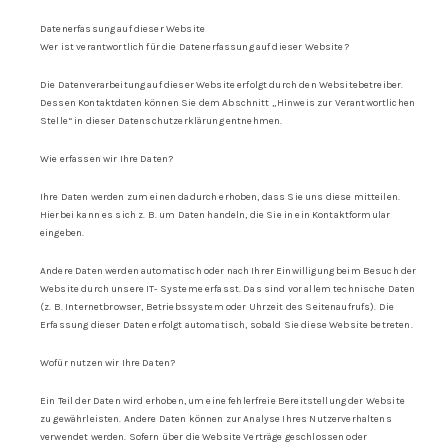
Kontakt
Datenerfassung auf dieser Website
Wer ist verantwortlich für die Datenerfassung auf dieser Website?
Kundenbewertungen
Die Datenverarbeitung auf dieser Website erfolgt durch den Websitebetreiber.
Dessen Kontaktdaten können Sie dem Abschnitt „Hinweis zur Verantwortlichen
Stelle“ in dieser Datenschutzerklärung entnehmen.
Über uns
Wie erfassen wir Ihre Daten?
Ihre Daten werden zum einen dadurch erhoben, dass Sie uns diese mitteilen.
Hierbei kann es sich z. B. um Daten handeln, die Sie in ein Kontaktformular
eingeben.
Andere Daten werden automatisch oder nach Ihrer Einwilligung beim Besuch der
Website durch unsere IT- Systeme erfasst. Das sind vor allem technische Daten
(z. B. Internetbrowser, Betriebssystem oder Uhrzeit des Seitenaufrufs). Die
Erfassung dieser Daten erfolgt automatisch, sobald Sie diese Website betreten.
Wofür nutzen wir Ihre Daten?
Ein Teil der Daten wird erhoben, um eine fehlerfreie Bereitstellung der Website
zu gewährleisten. Andere Daten können zur Analyse Ihres Nutzerverhaltens
verwendet werden. Sofern über die Website Verträge geschlossen oder