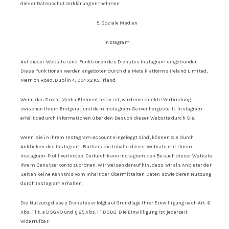
dieser Datenschutzerklärung entnehmen.
5. Soziale Medien
Instagram
Auf dieser Website sind Funktionen des Dienstes Instagram eingebunden.
Diese Funktionen werden angeboten durch die Meta Platforms Ireland Limited,
Merrion Road, Dublin 4, D04 X2K5, Irland.
Wenn das Social-Media-Element aktiv ist, wird eine direkte Verbindung
zwischen Ihrem Endgerät und dem Instagram-Server hergestellt. Instagram
erhält dadurch Informationen über den Besuch dieser Website durch Sie.
Wenn Sie in Ihrem Instagram-Account eingeloggt sind, können Sie durch
Anklicken des Instagram-Buttons die Inhalte dieser Website mit Ihrem
Instagram-Profil verlinken. Dadurch kann Instagram den Besuch dieser Website
Ihrem Benutzerkonto zuordnen. Wir weisen darauf hin, dass wir als Anbieter der
Seiten keine Kenntnis vom Inhalt der übermittelten Daten sowie deren Nutzung
durch Instagram erhalten.
Die Nutzung dieses Dienstes erfolgt auf Grundlage Ihrer Einwilligung nach Art. 6
Abs. 1 lit. a DSGVO und § 25 Abs. 1 TDDDG. Die Einwilligung ist jederzeit
widerrufbar.