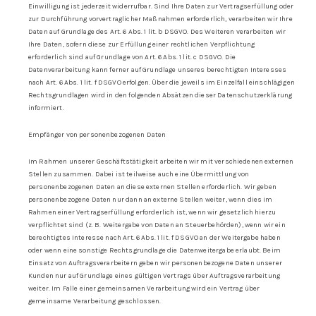
Einwilligung ist jederzeit widerrufbar. Sind Ihre Daten zur Vertragserfüllung oder
zur Durchführung vorvertraglicher Maßnahmen erforderlich, verarbeiten wir Ihre
Daten auf Grundlage des Art. 6 Abs. 1 lit. b DSGVO. Des Weiteren verarbeiten wir
Ihre Daten, sofern diese zur Erfüllung einer rechtlichen Verpflichtung
erforderlich sind auf Grundlage von Art. 6 Abs. 1 lit. c DSGVO. Die
Datenverarbeitung kann ferner auf Grundlage unseres berechtigten Interesses
nach Art. 6 Abs. 1 lit. f DSGVO erfolgen. Über die jeweils im Einzelfall einschlägigen
Rechtsgrundlagen wird in den folgenden Absätzen dieser Datenschutzerklärung
informiert.
Empfänger von personenbezogenen Daten
Im Rahmen unserer Geschäftstätigkeit arbeiten wir mit verschiedenen externen
Stellen zusammen. Dabei ist teilweise auch eine Übermittlung von
personenbezogenen Daten an diese externen Stellen erforderlich. Wir geben
personenbezogene Daten nur dann an externe Stellen weiter, wenn dies im
Rahmen einer Vertragserfüllung erforderlich ist, wenn wir gesetzlich hierzu
verpflichtet sind (z. B. Weitergabe von Daten an Steuerbehörden), wenn wir ein
berechtigtes Interesse nach Art. 6 Abs. 1 lit. f DSGVO an der Weitergabe haben
oder wenn eine sonstige Rechtsgrundlage die Datenweitergabe erlaubt. Beim
Einsatz von Auftragsverarbeitern geben wir personenbezogene Daten unserer
Kunden nur auf Grundlage eines gültigen Vertrags über Auftragsverarbeitung
weiter. Im Falle einer gemeinsamen Verarbeitung wird ein Vertrag über
gemeinsame Verarbeitung geschlossen.