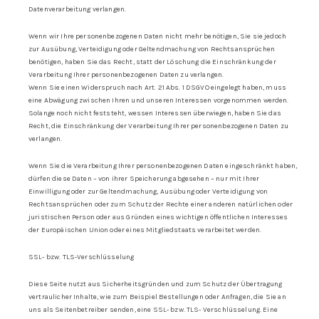
Datenverarbeitung verlangen.
Wenn wir Ihre personenbezogenen Daten nicht mehr benötigen, Sie sie jedoch
zur Ausübung, Verteidigung oder Geltendmachung von Rechtsansprüchen
benötigen, haben Sie das Recht, statt der Löschung die Einschränkung der
Verarbeitung Ihrer personenbezogenen Daten zu verlangen.
Wenn Sie einen Widerspruch nach Art. 21 Abs. 1 DSGVO eingelegt haben, muss
eine Abwägung zwischen Ihren und unseren Interessen vorgenommen werden.
Solange noch nicht feststeht, wessen Interessen überwiegen, haben Sie das
Recht, die Einschränkung der Verarbeitung Ihrer personenbezogenen Daten zu
verlangen.
Wenn Sie die Verarbeitung Ihrer personenbezogenen Daten eingeschränkt haben,
dürfen diese Daten – von ihrer Speicherung abgesehen – nur mit Ihrer
Einwilligung oder zur Geltendmachung, Ausübung oder Verteidigung von
Rechtsansprüchen oder zum Schutz der Rechte einer anderen natürlichen oder
juristischen Person oder aus Gründen eines wichtigen öffentlichen Interesses
der Europäischen Union oder eines Mitgliedstaats verarbeitet werden.
SSL- bzw. TLS-Verschlüsselung
Diese Seite nutzt aus Sicherheitsgründen und zum Schutz der Übertragung
vertraulicher Inhalte, wie zum Beispiel Bestellungen oder Anfragen, die Sie an
uns als Seitenbetreiber senden, eine SSL- bzw. TLS- Verschlüsselung. Eine