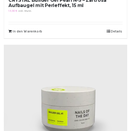
CRYSTAL Builder Gel Pearl №5 – Zartrosa
Aufbaugel mit Perleffekt, 15 ml
13,50
€
inkl. MwSt.
In den Warenkorb
Details