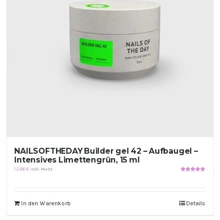
NAILSOFTHEDAY Builder gel 42 – Aufbaugel –
Intensives Limettengrün, 15 ml
12,66
€
inkl. MwSt.
Bewertet
mit
5.00
von
5
In den Warenkorb
Details