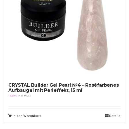
Kontakt
Kundenbewertungen
Über uns
CRYSTAL Builder Gel Pearl №4 – Roséfarbenes
Aufbaugel mit Perleffekt, 15 ml
13,50
€
inkl. MwSt.
In den Warenkorb
Details