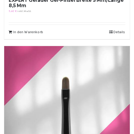
EXPERT Gerader Gel-Pinsel Breite 5 Mm/Länge
8,5 Mm
5,42
€
inkl. MwSt.
In den Warenkorb
Details