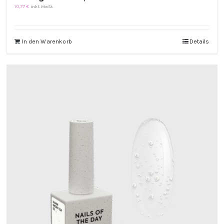
10,77
€
inkl. MwSt.
In den Warenkorb
Details