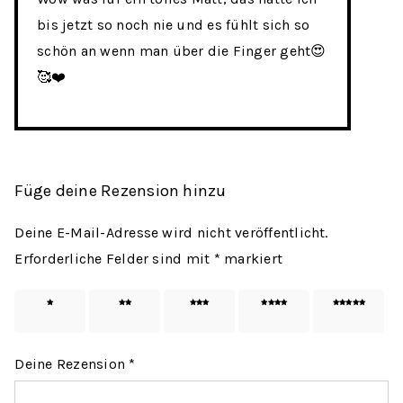
bis jetzt so noch nie und es fühlt sich so
schön an wenn man über die Finger geht😍
🥰❤️
Füge deine Rezension hinzu
Deine E-Mail-Adresse wird nicht veröffentlicht.
Erforderliche Felder sind mit
*
markiert
1 von
2 von
3 von
4 von
5 von
5 Sternen
5 Sternen
5 Sternen
5 Sternen
5 Sternen
Deine Rezension
*