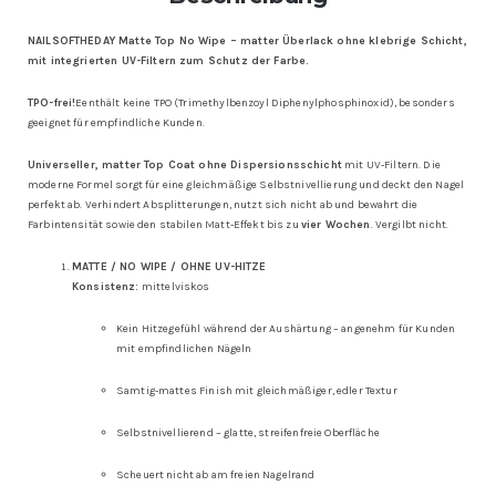
NAILSOFTHEDAY Matte Top No Wipe – matter Überlack ohne klebrige Schicht,
mit integrierten UV-Filtern zum Schutz der Farbe.
TPO-frei!
Eenthält keine TPO (Trimethylbenzoyl Diphenylphosphinoxid), besonders
geeignet für empfindliche Kunden.
Universeller, matter Top Coat ohne Dispersionsschicht
mit UV-Filtern. Die
moderne Formel sorgt für eine gleichmäßige Selbstnivellierung und deckt den Nagel
perfekt ab. Verhindert Absplitterungen, nutzt sich nicht ab und bewahrt die
Farbintensität sowie den stabilen Matt-Effekt bis zu
vier Wochen
. Vergilbt nicht.
MATTE / NO WIPE / OHNE UV-HITZE
Konsistenz:
mittelviskos
Kein Hitzegefühl während der Aushärtung – angenehm für Kunden
mit empfindlichen Nägeln
Samtig-mattes Finish mit gleichmäßiger, edler Textur
Selbstnivellierend – glatte, streifenfreie Oberfläche
Scheuert nicht ab am freien Nagelrand