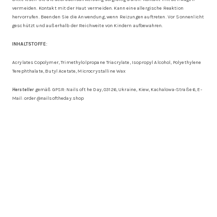
vermeiden. Kontakt mit der Haut vermeiden. Kann eine allergische Reaktion
hervorrufen. Beenden Sie die Anwendung, wenn Reizungen auftreten. Vor Sonnenlicht
geschützt und außerhalb der Reichweite von Kindern aufbewahren.
INHALTSTOFFE:
Acrylates Copolymer, Trimethylolpropane Triacrylate, Isopropyl Alcohol, Polyethylene
Terephthalate, Butyl Acetate, Microcrystalline Wax
Hersteller
gemäß GPSR: Nails oft he Day, 03126, Ukraine, Kiew, Kachalowa-Straße 6, E-
Mail: order@nailsoftheday.shop