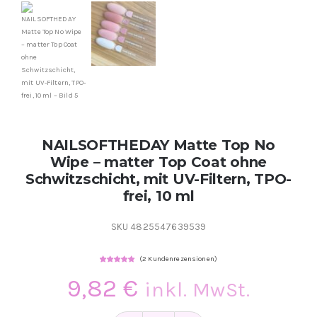
Kontakt
Kundenbewertungen
Über uns
NAILSOFTHEDAY Matte Top No
Wipe – matter Top Coat ohne
Schwitzschicht, mit UV-Filtern, TPO-
frei, 10 ml
SKU
4825547639539
(
2
Kundenrezensionen)
Bewertet
2
mit
5.00
von
9,82
€
inkl. MwSt.
5, basierend
auf
Kundenbewertungen