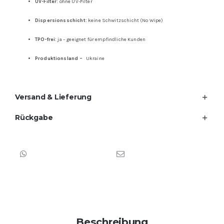
UV-Filter:
ohne UV-Filter
Dispersionsschicht:
keine Schwitzschicht (No Wipe)
TPO-frei:
ja – geeignet für empfindliche Kunden
Produktionsland –
Ukraine
Versand & Lieferung
Rückgabe
Beschreibung