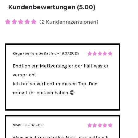
Kundenbewertungen (5.00)
(
2
Kundenrezensionen)
Bewertet
2
mit
5.00
von
5, basierend
auf
Katja
(Verifizierter Käufer)
–
19.07.2025
Kundenbewertungen
Bewertet
Endlich ein Mattversiegler der hält was er
mit
5
von 5
verspricht.
Ich bin so verliebt in diesen Top. Den
müsst ihr einfach haben 😍
Moni
–
22.07.2025
Bewertet
Wow was für ein tolles Matt, das hatte ich
mit
5
von 5