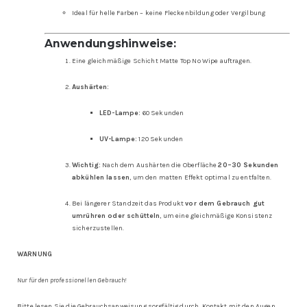
Ideal für helle Farben – keine Fleckenbildung oder Vergilbung
Anwendungshinweise:
Eine gleichmäßige Schicht Matte Top No Wipe auftragen.
Aushärten:
LED-Lampe:
60 Sekunden
UV-Lampe:
120 Sekunden
Wichtig:
Nach dem Aushärten die Oberfläche
20–30 Sekunden
abkühlen lassen
, um den matten Effekt optimal zu entfalten.
Bei längerer Standzeit das Produkt
vor dem Gebrauch gut
umrühren oder schütteln
, um eine gleichmäßige Konsistenz
sicherzustellen.
WARNUNG
Nur für den professionellen Gebrauch!
Bitte lesen Sie die Gebrauchsanweisung sorgfältig durch. Kontakt mit den Augen