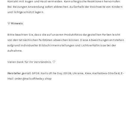
Kontakt mit Augen und Haut vermeiden. Kann allergische Reaktionen hervorrufen.
Bei Reizungen Anwendung sofort abbrechen. Außerhalb der Reichweite von Kindern
und lichtgeschützt lagern.
💡
Hinweis:
Bitte beachten Sie, dass die auf unseren Produktfotos dargestellten Farben leicht
von den tatsächlichen Farbtönen abweichen können. Diese Abweichungen entstehen
aufgrund individueller Bildschirmeinstellungen und Lichtverhältnisse bei der
Aufnahme.
Vielen Dank für Ihr Verständnis. 🤍
Hersteller
gemäß GPSR: Nails oft he Day, 03126, Ukraine, Kiew, Kachalowa-Straße 6, E-
Mail: order@nailsoftheday.shop