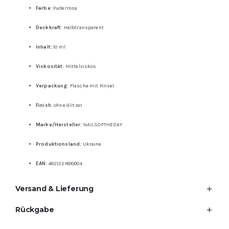
Menge
Farbe:
Puderrosa
Deckkraft:
Halbtransparent
Inhalt:
10 ml
Viskosität:
Mittelviskos
Verpackung:
Flasche mit Pinsel
Finish:
ohne Glitzer
Marke/Hersteller:
NAILSOFTHEDAY
Produktionsland:
Ukraine
EAN:
4821221800004
Versand & Lieferung
Rückgabe