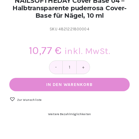
NAILSOFTHEDAY Cover Base 04 –
Halbtransparente puderrosa Cover-
Base für Nägel, 10 ml
SKU
4821221800004
10,77
€
inkl. MwSt.
NAILSOFTHEDAY
Cover
Base
IN DEN WARENKORB
04
–
Halbtransparente
Zur Wunschliste
puderrosa
Cover-
Weitere Bezahlmöglichkeiten
Base
für
Nägel,
10
ml