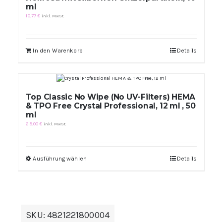
ml
10,77
€
inkl. MwSt.
In den Warenkorb
Details
Top Classic No Wipe (No UV-Filters) HEMA
& TPO Free Crystal Professional, 12 ml , 50
ml
29,00
€
inkl. MwSt.
Ausführung wählen
Dieses
Details
Produkt
weist
mehrere
Varianten
auf.
Die
SKU:
4821221800004
Optionen