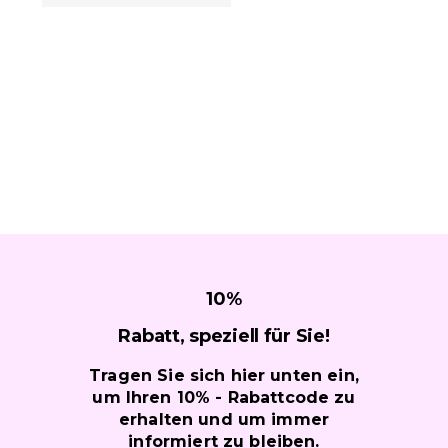
können
auf
der
Produktseite
gewählt
werden
10
%
Rabatt, speziell für
Sie!
Tragen Sie sich hier unten ein,
um Ihren 10% - Rabattcode zu
erhalten und um immer
informiert zu bleiben.