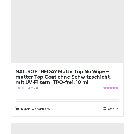
NAILSOFTHEDAY Matte Top No Wipe –
matter Top Coat ohne Schwitzschicht,
mit UV-Filtern, TPO-frei, 10 ml
9,82
€
inkl. MwSt.
Bewertet
mit
5.00
von
5
In den Warenkorb
Details