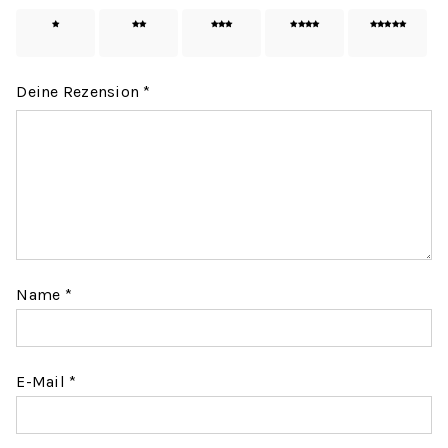
1 von
2 von
3 von
4 von
5 von
5 Sternen
5 Sternen
5 Sternen
5 Sternen
5 Sternen
Deine Rezension
*
Name
*
E-Mail
*