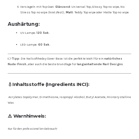
Versiegeln mit Top Coat:
Glänzend
: Universal Top, Glossy Top no wipe, No
Stress Top no wipe (kratzfest);
Matt
: Teddy Top wipe oder Matte Top no wipe
Aushärtung:
UV-Lampe:
120 Sek.
LED-Lampe:
60 Sek.
👉
Tipp:
Die Nailsoftheday Cover Base ist die perfekte Wahl für ein
natürliches
Nude-Finish
, aber auch die beste Grundlage für
langanhaltende Nail Designs
.
💧
Inhaltsstoffe (Ingredients INCI):
Acrylates Copolymer, Dimethicone, Isopropyl Alcohol, Butyl Acetate, Microcrystalline
Wax.
⚠️ Warnhinweis:
Nur für den professionellen Gebrauch!