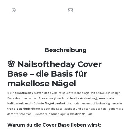
Beschreibung
🌸 Nailsoftheday Cover
Base – die Basis für
makellose Nägel
Die
Nailsoftheday Cover Base
vereint neueste Technologie mit stilvollem Design.
Dank ihrer innovativen Formel sorgt sie für
schnelle Aushärtung, maximale
Haltbarkeit und höchste Tragekomfort
. Die modernen europäischen Pigmente in
trendigen Nude-Tönen
lassen die Nägel gepflegt und elegant aussehen – perfekt als
dezente Solo-Maniküre oder als Grundlage für kreative Nail-Art.
Warum du die Cover Base lieben wirst: