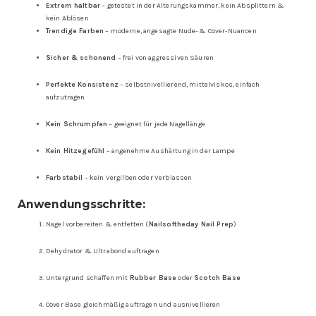
Extrem haltbar
– getestet in der Alterungskammer, kein Absplittern &
kein Ablösen
Trendige Farben
– moderne, angesagte Nude- & Cover-Nuancen
Sicher & schonend
– frei von aggressiven Säuren
Perfekte Konsistenz
– selbstnivellierend, mittelviskos, einfach
aufzutragen
Kein Schrumpfen
– geeignet für jede Nagellänge
Kein Hitzegefühl
– angenehme Aushärtung in der Lampe
Farbstabil
– kein Vergilben oder Verblassen
Anwendungsschritte:
Nagel vorbereiten & entfetten (
Nailsoftheday Nail Prep
)
Dehydrator & Ultrabond auftragen
Untergrund schaffen mit
Rubber Base
oder
Scotch Base
Cover Base gleichmäßig auftragen und ausnivellieren