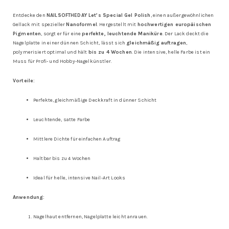
Entdecke den
NAILSOFTHEDAY Let’s Special Gel Polish
, einen außergewöhnlichen
Gellack mit spezieller
Nanoformel
. Hergestellt mit
hochwertigen europäischen
Pigmenten
, sorgt er für eine
perfekte, leuchtende Maniküre
. Der Lack deckt die
Nagelplatte in einer dünnen Schicht, lässt sich
gleichmäßig auftragen
,
polymerisiert optimal und hält
bis zu 4 Wochen
. Die intensive, helle Farbe ist ein
Muss für Profi- und Hobby-Nagelkünstler.
Vorteile:
Perfekte, gleichmäßige Deckkraft in dünner Schicht
Leuchtende, satte Farbe
Mittlere Dichte für einfachen Auftrag
Haltbar bis zu 4 Wochen
Ideal für helle, intensive Nail-Art Looks
Anwendung:
Nagelhaut entfernen, Nagelplatte leicht anrauen.