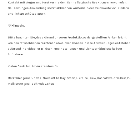
Kontakt mit Augen und Haut vermeiden. Kann allergische Reaktionen hervorrufen.
Bei Reizungen Anwendung sofort abbrechen. Außerhalb der Reichweite von Kindern
und lichtgeschützt lagern.
💡
Hinweis:
Bitte beachten Sie, dass die auf unseren Produktfotos dargestellten Farben leicht
von den tatsächlichen Farbtönen abweichen können. Diese Abweichungen entstehen
aufgrund individueller Bildschirmeinstellungen und Lichtverhältnisse bei der
Aufnahme.
Vielen Dank für Ihr Verständnis. 🤍
Hersteller
gemäß GPSR: Nails oft he Day, 03126, Ukraine, Kiew, Kachalowa-Straße 6, E-
Mail: order@nailsoftheday.shop