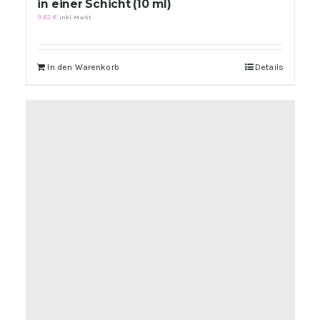
in einer Schicht (10 ml)
9,82
€
inkl. MwSt.
In den Warenkorb
Details