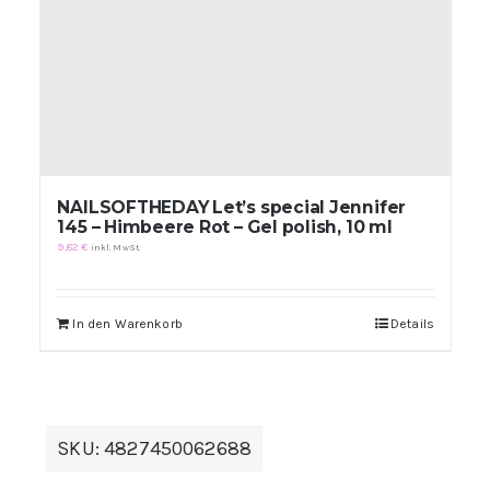
NAILSOFTHEDAY Let’s special Jennifer
145 – Himbeere Rot – Gel polish, 10 ml
9,82
€
inkl. MwSt.
In den Warenkorb
Details
SKU:
4827450062688