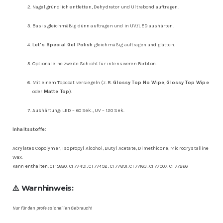
Nagel gründlich entfetten, Dehydrator und Ultrabond auftragen.
Basis gleichmäßig dünn auftragen und in UV/LED aushärten.
Let’s Special Gel Polish
gleichmäßig auftragen und glätten.
Optional eine zweite Schicht für intensiveren Farbton.
Mit einem Topcoat versiegeln (z. B.
Glossy Top No Wipe
,
Glossy Top Wipe
oder
Matte Top
).
Aushärtung: LED – 60 Sek., UV – 120 Sek.
Inhaltsstoffe:
Acrylates Copolymer, Isopropyl Alcohol, Butyl Acetate, Dimethicone, Microcrystalline
Wax.
Kann enthalten: CI 15880, CI 77491, CI 77492, CI 77891, CI 77163, CI 77007, CI 77266
⚠️ Warnhinweis:
Nur für den professionellen Gebrauch!