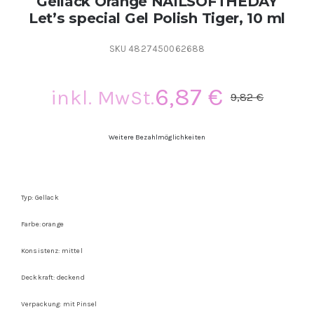
Gellack Orange NAILSOFTHEDAY
Let’s special Gel Polish Tiger, 10 ml
SKU
4827450062688
6,87
€
inkl. MwSt.
9,82
€
Ursp
Aktu
Prei
Prei
Weitere Bezahlmöglichkeiten
war:
ist:
9,82
6,87
Typ: Gellack
Farbe: orange
Konsistenz: mittel
Deckkraft: deckend
Verpackung: mit Pinsel