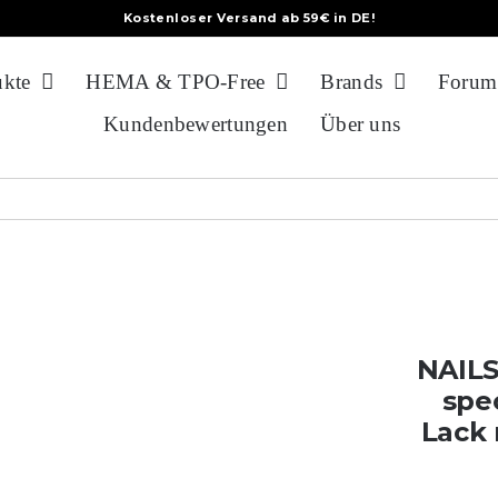
Kostenloser Versand ab 59€ in DE!
ukte
HEMA & TPO-Free
Brands
Forum
Kundenbewertungen
Über uns
NAILS
spec
Lack 