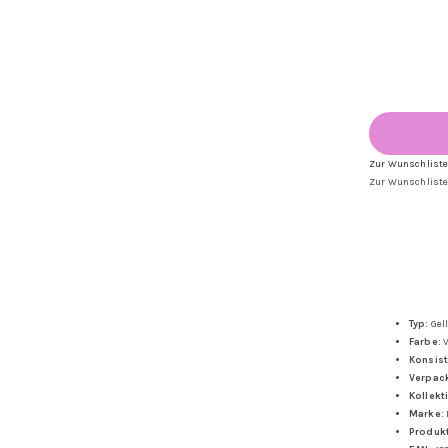
Zur Wunschlist
Zur Wunschlist
Typ:
Gel
Farbe:
V
Konsist
Verpac
Kollekt
Marke:
Produk