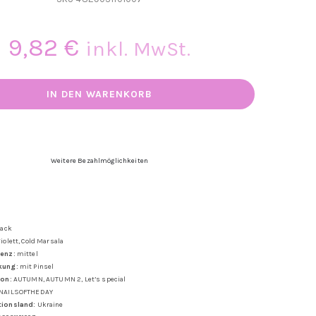
9,82
€
inkl. MwSt.
NAILSOFTHEDAY
Gel
IN DEN WARENKORB
Polish
-
e
Let's
e
special
Cold
Weitere Bezahlmöglichkeiten
Marsala-
377
-
Gel-
Lack
mithellem
lack
Burgunderton,
iolett, Cold Marsala
10
enz:
mittel
ml
kung:
mit Pinsel
Menge
ion:
AUTUMN, AUTUMN 2, Let’s special
NAILSOFTHEDAY
tionsland:
Ukraine