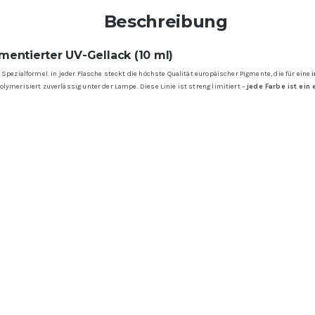
Beschreibung
entierter UV-Gellack (10 ml)
 Spezialformel. In jeder Flasche steckt die höchste Qualität europäischer Pigmente, die für eine
lymerisiert zuverlässig unter der Lampe. Diese Linie ist streng limitiert –
jede Farbe ist ein 