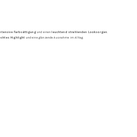
intensive Farbsättigung
und einen
leuchtend strahlenden Looksorgen
.
echtes Highlight
und eine glänzende Ausnahme im Alltag.