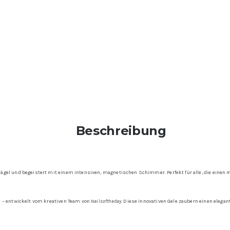
Beschreibung
 Nägel und begeistert mit einem intensiven, magnetischen Schimmer. Perfekt für alle, die einen
l – entwickelt vom kreativen Team von
Nailsoftheday
. Diese innovativen Gele zaubern einen elega