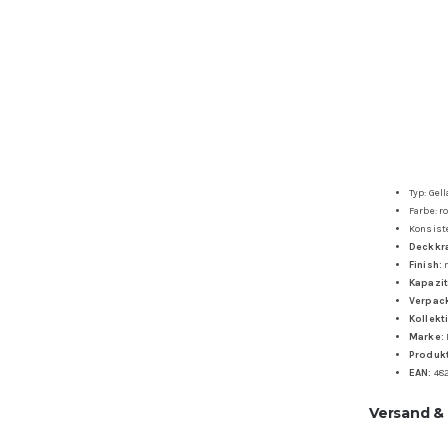
Typ: Gel
Farbe: r
Konsist
Deckkra
Finish:
m
Kapazit
Verpac
Kollekt
Marke:
Produk
EAN:
48
Versand &