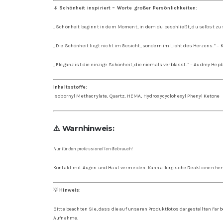
🌷
Schönheit inspiriert – Worte großer Persönlichkeiten:
„Schönheit beginnt in dem Moment, in dem du beschließt, du selbst zu 
„Die Schönheit liegt nicht im Gesicht, sondern im Licht des Herzens.“ –
K
„Eleganz ist die einzige Schönheit, die niemals verblasst.“ –
Audrey Hep
Inhaltsstoffe:
Isobornyl Methacrylate, Quartz, HEMA, Hydroxycyclohexyl Phenyl Ketone
⚠️ Warnhinweis:
Nur für den professionellen Gebrauch!
Kontakt mit Augen und Haut vermeiden. Kann allergische Reaktionen her
💡
Hinweis:
Bitte beachten Sie, dass die auf unseren Produktfotos dargestellten Fa
Aufnahme.