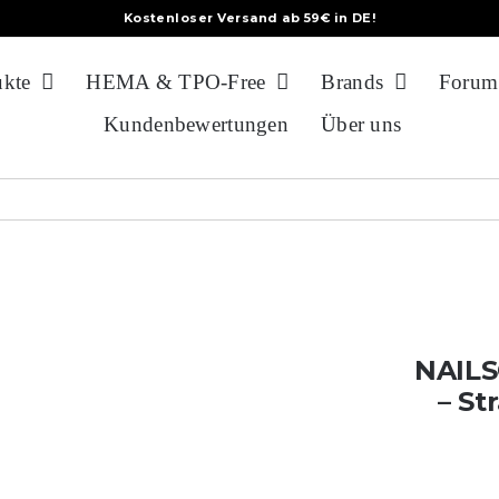
Kostenloser Versand ab 59€ in DE!
ukte
HEMA & TPO-Free
Brands
Forum
Kundenbewertungen
Über uns
NAILS
– St