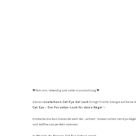
💖Feminin, lebendig und voller Ausstrahlung 💖
Dieser
rosafarbene Cat-Eye Gel-Lack
bringt frische Energie auf deine
Cat Eye – Der Porzellan-Look für deine Nägel
✨
Entdecke die faszinierende Welt der „echten“ koreanischen Cat-Eye-Näge
und Raffinesse perfekt vereinen.
💫
Warum du Korean Cat Eye lieben wirst: