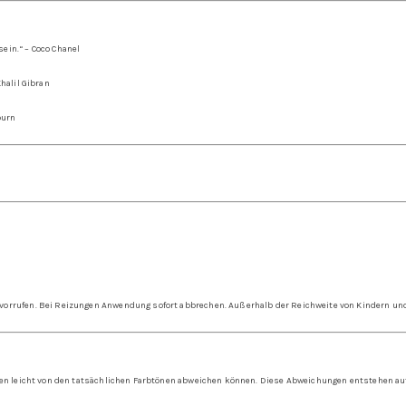
sein.“ –
Coco Chanel
halil Gibran
burn
vorrufen. Bei Reizungen Anwendung sofort abbrechen. Außerhalb der Reichweite von Kindern und
rben leicht von den tatsächlichen Farbtönen abweichen können. Diese Abweichungen entstehen au