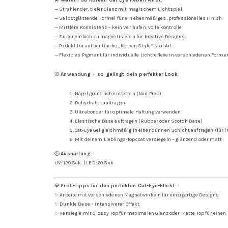
— Strahlender, tiefer Glanz mit magischem Lichtspiel
— Selbstglättende Formel für ein ebenmäßiges, professionelles Finish
— Mittlere Konsistenz – kein Verlaufen, volle Kontrolle
— Super einfach zu magnetisieren für kreative Designs
— Perfekt für authentische „Korean Style“-Nail Art
— Flexibles Pigment für individuelle Lichtreflexe in verschiedenen Form
🌸
Anwendung – so gelingt dein perfekter Look:
Nägel gründlich entfetten (Nail Prep)
Dehydrator auftragen
Ultrabonder für optimale Haftung verwenden
Elastische Base auftragen (Rubber oder Scotch Base)
Cat-Eye Gel gleichmäßig in einer dünnen Schicht auftragen (für 
Mit deinem Lieblings-Topcoat versiegeln – glänzend oder matt
⏱️
Aushärtung:
UV: 120 Sek. | LED: 60 Sek.
💎
Profi-Tipps für den perfekten Cat-Eye-Effekt:
✨ Arbeite mit verschiedenen Magnetwinkeln für einzigartige Designs
✨ Dunkle Base = intensiverer Effekt
✨ Versiegle mit Glossy Top für maximalen Glanz oder Matte Top für einen 