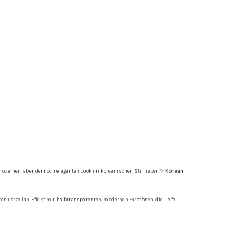
 modernen, aber dennoch eleganten Look im koreanischen Stil lieben.✨
Korean
nten Porzellan-Effekt mit halbtransparenten, modernen Farbtönen, die Tiefe