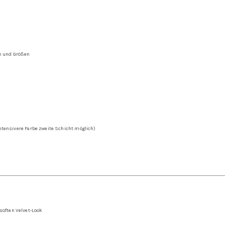
en und Größen
intensivere Farbe zweite Schicht möglich)
soften Velvet-Look