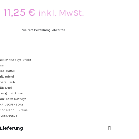
11,25
€
inkl. MwSt.
Weitere Bezahlmöglichkeiten
lack mit Cat Eye-Effekt
osa
enz: mittel
ft:
mittel
etallisch
ät:
10 ml
kung:
mit Pinsel
ion:
Korean cat eye
NAILSOFTHEDAY
tionsland:
Ukraine
20554798804
 Lieferung