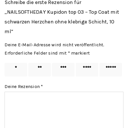
Schreibe die erste Rezension für
„NAILSOFTHEDAY Kupidon top 03 – Top Coat mit
schwarzen Herzchen ohne klebrige Schicht, 10
ml“
Deine E-Mail-Adresse wird nicht veröffentlicht.
Erforderliche Felder sind mit
*
markiert
1 von
2 von
3 von
4 von
5 von
5 Sternen
5 Sternen
5 Sternen
5 Sternen
5 Sternen
Deine Rezension
*