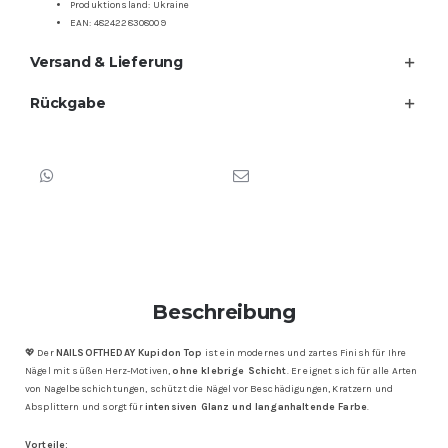
Produktionsland: Ukraine
EAN: 4824228308009
Versand & Lieferung
Rückgabe
Beschreibung
💖 Der
NAILSOFTHEDAY Kupidon Top
ist ein modernes und zartes Finish für Ihre
Nägel mit süßen Herz-Motiven,
ohne klebrige Schicht
. Er eignet sich für alle Arten
von Nagelbeschichtungen, schützt die Nägel vor Beschädigungen, Kratzern und
Absplittern und sorgt für
intensiven Glanz und langanhaltende Farbe
.
Vorteile: