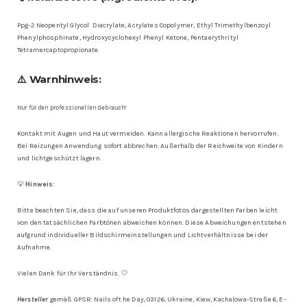
Ppg-2 Neopentyl Glycol Diacrylate, Acrylates Copolymer, Ethyl Trimethylbenzoyl
Phenylphosphinate, Hydroxycyclohexyl Phenyl Ketone, Pentaerythrityl
Tetramercaptopropionate.
⚠️ Warnhinweis:
Nur für den professionellen Gebrauch!
Kontakt mit Augen und Haut vermeiden. Kann allergische Reaktionen hervorrufen.
Bei Reizungen Anwendung sofort abbrechen. Außerhalb der Reichweite von Kindern
und lichtgeschützt lagern.
💡
Hinweis:
Bitte beachten Sie, dass die auf unseren Produktfotos dargestellten Farben leicht
von den tatsächlichen Farbtönen abweichen können. Diese Abweichungen entstehen
aufgrund individueller Bildschirmeinstellungen und Lichtverhältnisse bei der
Aufnahme.
Vielen Dank für Ihr Verständnis. 🤍
Hersteller
gemäß GPSR: Nails oft he Day, 03126, Ukraine, Kiew, Kachalowa-Straße 6, E-