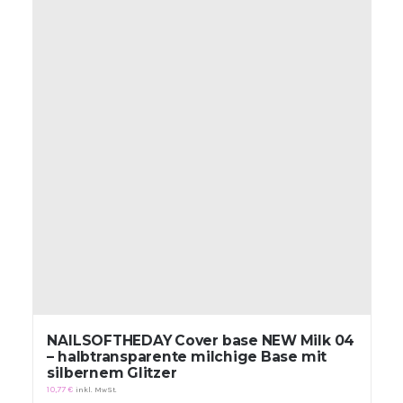
NAILSOFTHEDAY Cover base NEW Milk 04
– halbtransparente milchige Base mit
silbernem Glitzer
10,77
€
inkl. MwSt.