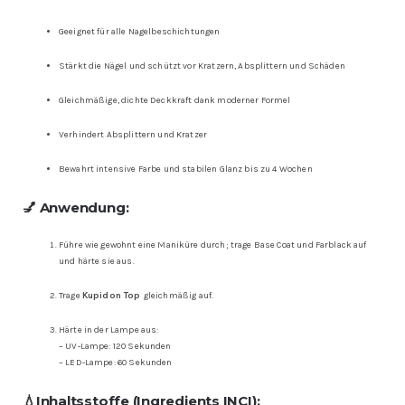
Geeignet für alle Nagelbeschichtungen
Stärkt die Nägel und schützt vor Kratzern, Absplittern und Schäden
Gleichmäßige, dichte Deckkraft dank moderner Formel
Verhindert Absplittern und Kratzer
Bewahrt intensive Farbe und stabilen Glanz bis zu 4 Wochen
💅
Anwendung:
Führe wie gewohnt eine Maniküre durch; trage Base Coat und Farblack auf
und härte sie aus.
Trage
Kupidon Top
gleichmäßig auf.
Härte in der Lampe aus:
– UV-Lampe: 120 Sekunden
– LED-Lampe: 60 Sekunden
💧
Inhaltsstoffe (Ingredients INCI):