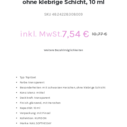
ohne klebrige Schicht, 10 ml
SKU
4824228308009
7,54
€
inkl. MwSt.
10,77
€
Urs
Aktu
Prei
Prei
Weitere Bezahlmöglichkeiten
war:
ist:
10,7
7,54
Typ: Top Coat
Farbe: transparent
Besonderheiten: mit schwarzen Herzchen, ohne klebrige Schicht
Konsistenz: mittel
Deckkraft: transparent
Finish: glänzend, mit Herzchen
Kapazität: 10 ml
Verpackung: mit Pinsel
Kollektion: KUPIDON
Marke: NAILSOFTHEDAY