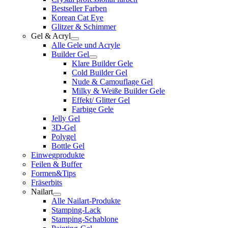
Bestseller Farben
Korean Cat Eye
Glitzer & Schimmer
Gel & Acryl
Alle Gele und Acryle
Builder Gel
Klare Builder Gele
Cold Builder Gel
Nude & Camouflage Gel
Milky & Weiße Builder Gele
Effekt/ Glitter Gel
Farbige Gele
Jelly Gel
3D-Gel
Polygel
Bottle Gel
Einwegprodukte
Feilen & Buffer
Formen&Tips
Fräserbits
Nailart
Alle Nailart-Produkte
Stamping-Lack
Stamping-Schablone