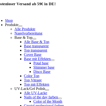
stenloser Versand ab 59€ in DE!
Skip
to
content
oggle
avigation
Shop
Produkte
Alle Produkte
Nagelvorbereitung
Base & Top
Alle Base & Top
Base transparent
Top transparent
Cover Base
Base mit Effekten
Potal base
Shimmer base
Disco Base
Color Top
Top Vitrage
Top mit Effekten
UV-Lack/Gel Polish
Alle UV-Lacke
Nails of the day farben
Color of the Month
Crystal professional farben