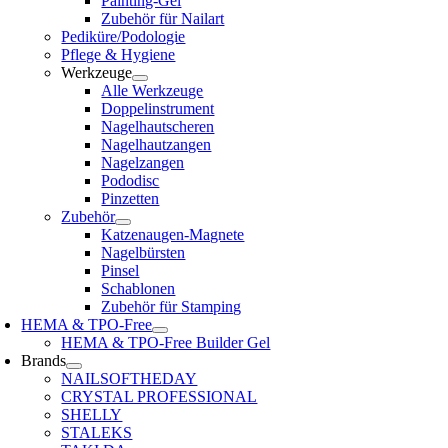
Painting-Gel
Zubehör für Nailart
Pediküre/Podologie
Pflege & Hygiene
Werkzeuge
Alle Werkzeuge
Doppelinstrument
Nagelhautscheren
Nagelhautzangen
Nagelzangen
Pododisc
Pinzetten
Zubehör
Katzenaugen-Magnete
Nagelbürsten
Pinsel
Schablonen
Zubehör für Stamping
HEMA & TPO-Free
HEMA & TPO-Free Builder Gel
Brands
NAILSOFTHEDAY
CRYSTAL PROFESSIONAL
SHELLY
STALEKS