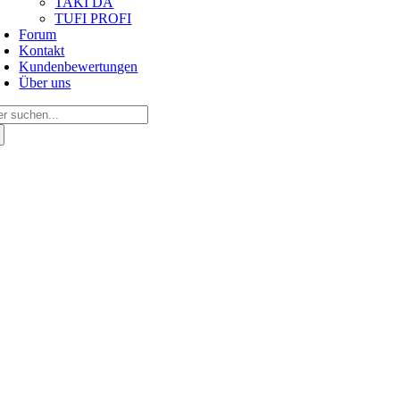
TAKI DA
TUFI PROFI
Forum
Kontakt
Kundenbewertungen
Über uns
arch
: