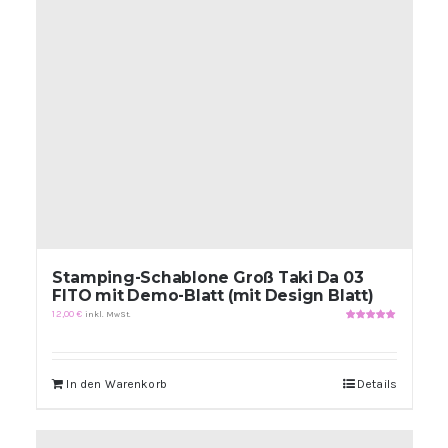
Stamping-Schablone Groß Taki Da 03
FITO mit Demo-Blatt (mit Design Blatt)
12,00
€
inkl. MwSt.
Bewertet
mit
5.00
von
5
In den Warenkorb
Details