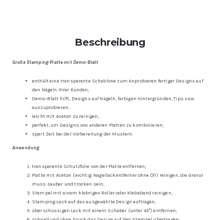
Beschreibung
Große Stamping-Platte mit Demo-Blatt
enthält eine transparente Schablone zum Anprobieren fertiger Designs auf
den Nägeln Ihrer Kunden;
Demo-Blatt hilft, Designs auf Nägeln, farbigen Hintergründen, Tips usw.
auszuprobieren;
leicht mit Aceton zu reinigen;
perfekt, um Designs von anderen Platten zu kombinieren;
spart Zeit bei der Vorbereitung der Mustern.
Anwendung:
transparente Schutzfolie von der Platte entfernen;
Platte mit Aceton (wichtig: Nagellackentferner ohne Öl!) reinigen, die Gravur
muss sauber und trocken sein;
Stempel mit einem klebrigen Roller oder Klebeband reinigen;
Stamping-Lack auf das ausgewählte Design auftragen;
überschüssigen Lack mit einem Schaber (unter 45°) entfernen;
schnell und ohne Druck das Design auf den Stempel übertragen;