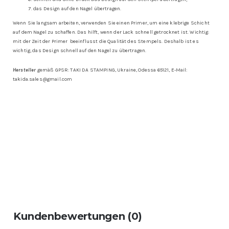
das Design auf den Nagel übertragen.
Wenn Sie langsam arbeiten, verwenden Sie einen Primer, um eine klebrige Schicht
auf dem Nagel zu schaffen. Das hilft, wenn der Lack schnell getrocknet ist. Wichtig:
mit der Zeit der Primer beeinflusst die Qualität des Stempels. Deshalb ist es
wichtig, das Design schnell auf den Nagel zu übertragen.
Hersteller
gemäß GPSR: TAKI DA STAMPING, Ukraine, Odessa 65121, E-Mail:
takida.sales@gmail.com
Kundenbewertungen (0)