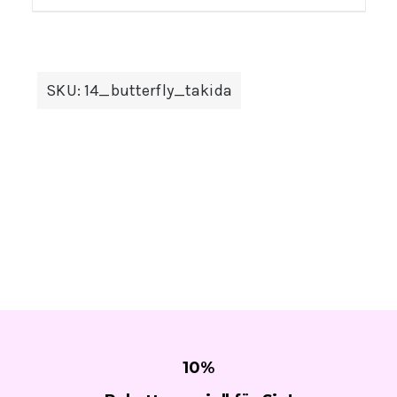
SKU:
14_butterfly_takida
10
%