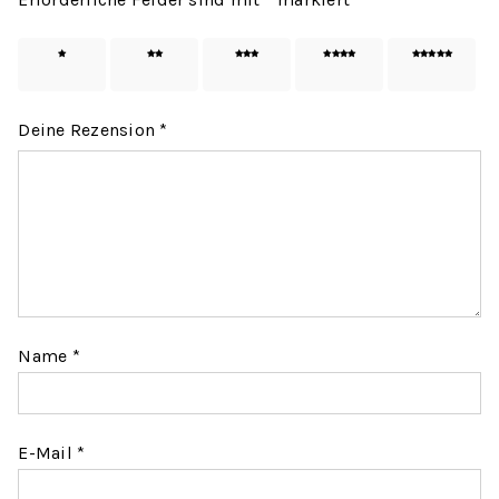
1 von
2 von
3 von
4 von
5 von
5 Sternen
5 Sternen
5 Sternen
5 Sternen
5 Sternen
Deine Rezension
*
Name
*
E-Mail
*