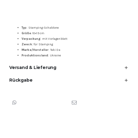
Typ:
Stamping-Schablone
Größe
: 10×15 cm
Verpackung:
mit Vorlagenblatt
Zweck:
für Stamping
Marke/Hersteller:
Taki Da
Produktionsland:
Ukraine
Versand & Lieferung
Rückgabe