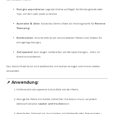
Designs anprobieren
: Lege die Motive auf Nägel, Farbhintergründe oder
Tips, um den Look vorab zu testen.
Ausmalen & üben
: Nutze das Demo-Sheet als Trainingskarte für
Reverse
Stamping
.
Kombinieren
: Mische Motive von verschiedenen Platten und Sheets für
einzigartige Designs.
Zeitsparend
: Kein langes Vorbereiten von Beispiel-Designs – alles ist
direkt einsatzbereit.
Das Demo-Sheet lässt sich problemlos mit Aceton reinigen und immer wieder
verwenden.
📌 Anwendung:
Entferne die transparente Schutzfolie von der Platte.
Reinige die Platte mit Aceton (ohne Öle). Die Gravur muss vor jedem
Gebrauch absolut
sauber und trocken
sein.
Bereite den Stempel vor (nur trocken mit Kleberolle oder Tape reinigen –