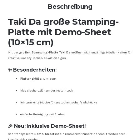
Beschreibung
Taki Da große Stamping-
Platte mit Demo-Sheet
(10×15 cm)
Mit der
großen Stamping-Platte Taki Da
eröffnen sich unzählige Möglichkeiten für
kreative und stylische Nail-Art-Designs.
✨ Besonderheiten:
Plattengröße:
10 × 15 cm
klassischer, glänzender Metall-Look
fein gravierte Motive für gestochen scharfe Abdrücke
einfache Reinigung mit Aceton
🎉 Neu: Inklusive Demo-Sheet!
Das transparente
Demo-Sheet
ist ein innovativer Zusatz, der das Arbeiten noch
komfortabler macht: