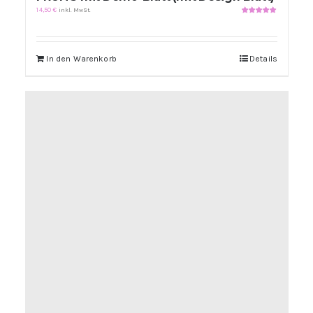
14,50
€
inkl. MwSt.
Bewertet
mit
5.00
von
5
In den Warenkorb
Details