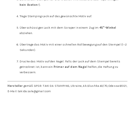
kein Aceton
!).
Trage Stamping-Lack auf das gewünschte Motiv auf.
Überschüssigen Lack mit dem Scraper in einem Zug im
45°-Winkel
abziehen.
Übertrage das Motiv mit einer schnellen Rollbewegung auf den Stempel (1–2
Sekunden).
Drucke das Motiv auf den Nagel. Falls der Lack auf dem Stempel bereits
getrocknet ist, kann ein
Primer auf dem Nagel
helfen, die Haftung zu
verbessern.
Hersteller
gemäß GPSR: TAKI DA STAMPING, Ukraine, Ak.Glushka 40/70, Odessa 65121,
E-Mail: takida.sale@gmail.com