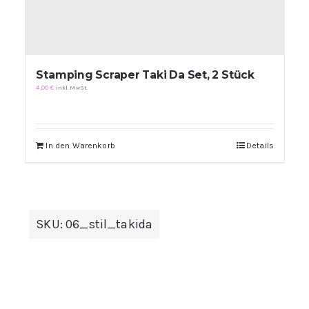
Stamping Scraper Taki Da Set, 2 Stück
4,00
€
inkl. MwSt.
In den Warenkorb
Details
SKU:
06_stil_takida