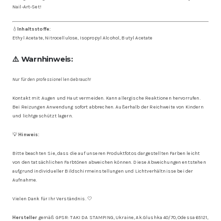
Nail-Art-Set!
💧
Inhaltsstoffe:
Ethyl Acetate, Nitrocellulose, Isopropyl Alcohol, Butyl Acetate
⚠️ Warnhinweis:
Nur für den professionellen Gebrauch!
Kontakt mit Augen und Haut vermeiden. Kann allergische Reaktionen hervorrufen.
Bei Reizungen Anwendung sofort abbrechen. Außerhalb der Reichweite von Kindern
und lichtgeschützt lagern.
💡
Hinweis:
Bitte beachten Sie, dass die auf unseren Produktfotos dargestellten Farben leicht
von den tatsächlichen Farbtönen abweichen können. Diese Abweichungen entstehen
aufgrund individueller Bildschirmeinstellungen und Lichtverhältnisse bei der
Aufnahme.
Vielen Dank für Ihr Verständnis. 🤍
Hersteller
gemäß GPSR: TAKI DA STAMPING, Ukraine, Ak.Glushka 40/70, Odessa 65121,