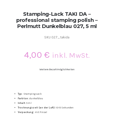
Kontakt
Stamping-Lack TAKI DA –
professional stamping polish –
Kundenbewertungen
Perlmutt Dunkelblau 027, 5 ml
SKU
027_takida
Über uns
4,00
€
inkl. MwSt.
Weitere Bezahlmöglichkeiten
Typ:
Stamping-Lack
Farbton:
dunkelblau
Inhalt
: 5 ml
Trocknungszeit (an der Luft)
: 10-15 Sekunden
Verpackung:
mit Pinsel