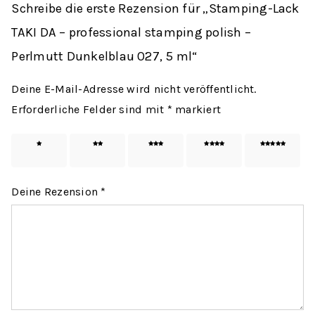
Schreibe die erste Rezension für „Stamping-Lack
TAKI DA – professional stamping polish –
Perlmutt Dunkelblau 027, 5 ml“
Deine E-Mail-Adresse wird nicht veröffentlicht.
Erforderliche Felder sind mit
*
markiert
1 von
2 von
3 von
4 von
5 von
5 Sternen
5 Sternen
5 Sternen
5 Sternen
5 Sternen
Deine Rezension
*