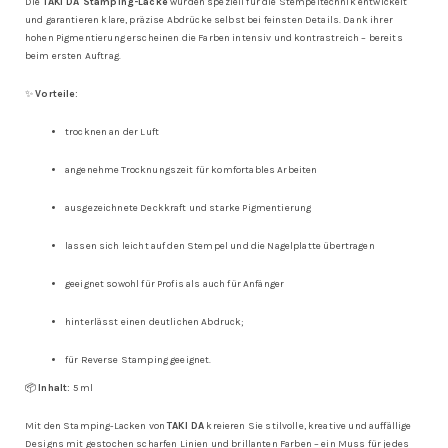
Die
TAKI DA Stamping-Lacke
wurden speziell für die Stempeltechnik entwickelt
und garantieren klare, präzise Abdrücke selbst bei feinsten Details. Dank ihrer
hohen Pigmentierung erscheinen die Farben intensiv und kontrastreich – bereits
beim ersten Auftrag.
✨
Vorteile:
trocknen an der Luft
angenehme Trocknungszeit für komfortables Arbeiten
ausgezeichnete Deckkraft und starke Pigmentierung
lassen sich leicht auf den Stempel und die Nagelplatte übertragen
geeignet sowohl für Profis als auch für Anfänger
hinterlässt einen deutlichen Abdruck;
für Reverse Stamping geeignet.
📦
Inhalt:
5 ml
Mit den Stamping-Lacken von
TAKI DA
kreieren Sie stilvolle, kreative und auffällige
Designs mit gestochen scharfen Linien und brillanten Farben – ein Muss für jedes