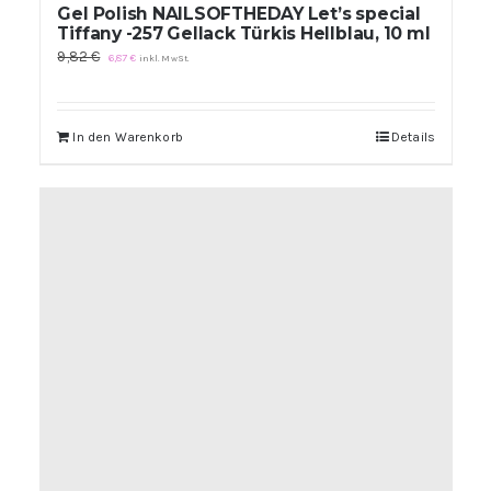
Gel Polish NAILSOFTHEDAY Let’s special
Tiffany -257 Gellack Türkis Hellblau, 10 ml
Ursprünglicher
Aktueller
9,82
€
6,87
€
inkl. MwSt.
Preis
Preis
war:
ist:
9,82 €
6,87 €.
In den Warenkorb
Details