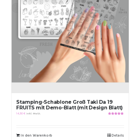
Stamping-Schablone Groß Taki Da 19
FRUITS mit Demo-Blatt (mit Design Blatt)
14,50
€
inkl. MwSt.
Bewertet
mit
5.00
von
5
In den Warenkorb
Details