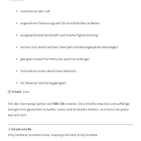
trocknen an der Luft
angenehme Trocknungszeit für komfortables Arbeiten
ausgezeichnete Deckkraft und starke Pigmentierung
lassen sich leicht auf den Stempel und die Nagelplatte übertragen
geeignet sowohl für Profis als auch für Anfänger
hinterlässt einen deutlichen Abdruck;
für Reverse Stamping geeignet.
📦
Inhalt:
5 ml
Mit den Stamping-Lacken von
TAKI DA
kreieren Sie stilvolle, kreative und auffällige
Designs mit gestochen scharfen Linien und brillanten Farben – ein Muss für jedes
Nail-Art-Set!
💧
Inhaltsstoffe:
Ethyl Acetate, Nitrocellulose, Isopropyl Alcohol, Butyl Acetate.