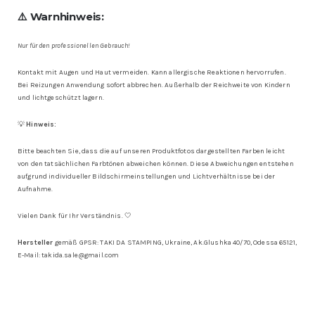
⚠️ Warnhinweis:
Nur für den professionellen Gebrauch!
Kontakt mit Augen und Haut vermeiden. Kann allergische Reaktionen hervorrufen.
Bei Reizungen Anwendung sofort abbrechen. Außerhalb der Reichweite von Kindern
und lichtgeschützt lagern.
💡
Hinweis:
Bitte beachten Sie, dass die auf unseren Produktfotos dargestellten Farben leicht
von den tatsächlichen Farbtönen abweichen können. Diese Abweichungen entstehen
aufgrund individueller Bildschirmeinstellungen und Lichtverhältnisse bei der
Aufnahme.
Vielen Dank für Ihr Verständnis. 🤍
Hersteller
gemäß GPSR: TAKI DA STAMPING, Ukraine, Ak.Glushka 40/70, Odessa 65121,
E-Mail: takida.sale@gmail.com