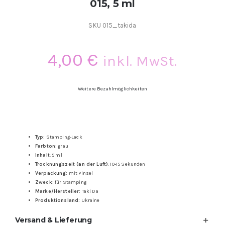
015, 5 ml
SKU
015_takida
4,00
€
inkl. MwSt.
Weitere Bezahlmöglichkeiten
Typ:
Stamping-Lack
Farbton:
grau
Inhalt
: 5 ml
Trocknungszeit (an der Luft)
: 10-15 Sekunden
Verpackung:
mit Pinsel
Zweck:
für Stamping
Marke/Hersteller:
Taki Da
Produktionsland:
Ukraine
Versand & Lieferung