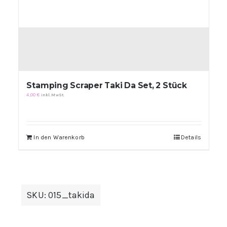
Stamping Scraper Taki Da Set, 2 Stück
4,00
€
inkl. MwSt.
In den Warenkorb
Details
SKU:
015_takida