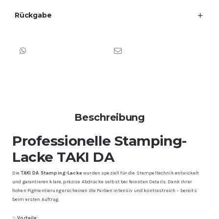
Rückgabe
Beschreibung
Professionelle Stamping-
Lacke
TAKI DA
Die
TAKI DA Stamping-Lacke
wurden speziell für die Stempeltechnik entwickelt
und garantieren klare, präzise Abdrücke selbst bei feinsten Details. Dank ihrer
hohen Pigmentierung erscheinen die Farben intensiv und kontrastreich – bereits
beim ersten Auftrag.
✨
Vorteile: