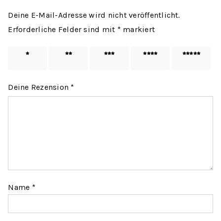
Deine E-Mail-Adresse wird nicht veröffentlicht.
Erforderliche Felder sind mit
*
markiert
1 von
2 von
3 von
4 von
5 von
5 Sternen
5 Sternen
5 Sternen
5 Sternen
5 Sternen
Deine Rezension
*
Name
*