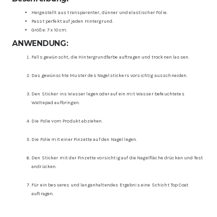
Hergestellt aus transparenter, dünner und elastischer Folie.
Passt perfekt auf jeden Hintergrund.
Größe: 7 x 10 cm.
ANWENDUNG:
Falls gewünscht, die Hintergrundfarbe auftragen und trocknen lassen.
Das gewünschte Muster des Nagelstickers vorsichtig ausschneiden.
Den Sticker ins Wasser legen oder auf ein mit Wasser befeuchtetes
Wattepad aufbringen.
Die Folie vom Produkt abziehen.
Die Folie mit einer Pinzette auf den Nagel legen.
Den Sticker mit der Pinzette vorsichtig auf die Nagelfläche drücken und fest
andrücken.
Für ein besseres und langanhaltendes Ergebnis eine Schicht Top Coat
auftragen.