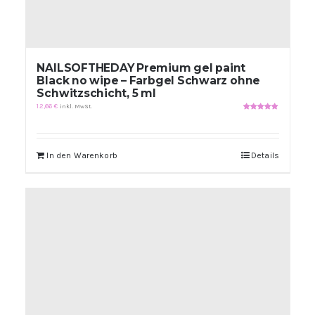
NAILSOFTHEDAY Premium gel paint
Black no wipe – Farbgel Schwarz ohne
Schwitzschicht, 5 ml
12,66
€
inkl. MwSt.
Bewertet
mit
5.00
von
5
In den Warenkorb
Details