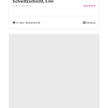
Schwitzschicht, 5 ml
12,66
€
inkl. MwSt.
Bewertet
mit
5.00
von
5
In den Warenkorb
Details