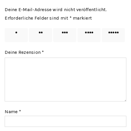
Deine E-Mail-Adresse wird nicht veröffentlicht.
Erforderliche Felder sind mit
*
markiert
1 von
2 von
3 von
4 von
5 von
5 Sternen
5 Sternen
5 Sternen
5 Sternen
5 Sternen
Deine Rezension
*
Name
*