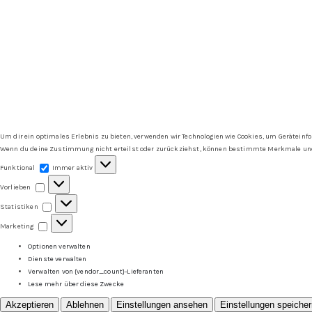
Um dir ein optimales Erlebnis zu bieten, verwenden wir Technologien wie Cookies, um Geräteinf
Wenn du deine Zustimmung nicht erteilst oder zurückziehst, können bestimmte Merkmale und
Funktional
Funktional
Immer aktiv
Vorlieben
Vorlieben
Statistiken
Statistiken
Marketing
Marketing
Optionen verwalten
Dienste verwalten
Verwalten von {vendor_count}-Lieferanten
Lese mehr über diese Zwecke
Akzeptieren
Ablehnen
Einstellungen ansehen
Einstellungen speiche