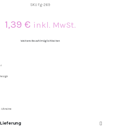
SKU
Fg-269
1,39
€
inkl. MwSt.
Weitere Bezahlmöglichkeiten
er
design
: Ukraine
 Lieferung