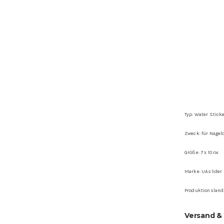
Typ: Water Stick
Zweck: für Nagel
Größe: 7 х 10 см
Marke: UAslider
Produktionsland
Versand &