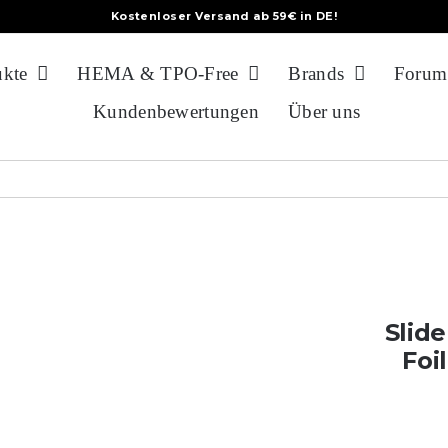
Kostenloser Versand ab 59€ in DE!
ukte
HEMA & TPO-Free
Brands
Forum
Kundenbewertungen
Über uns
Slid
Foi