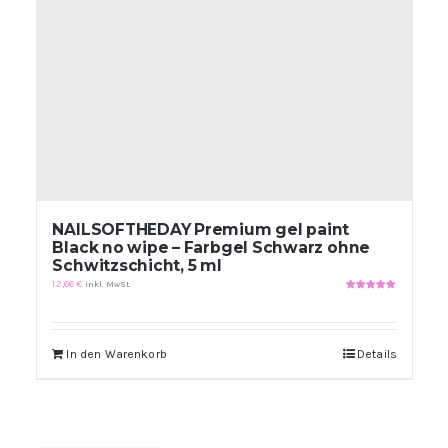
NAILSOFTHEDAY Premium gel paint
Black no wipe – Farbgel Schwarz ohne
Schwitzschicht, 5 ml
12,66
€
inkl. MwSt.
Bewertet
mit
5.00
von
5
In den Warenkorb
Details