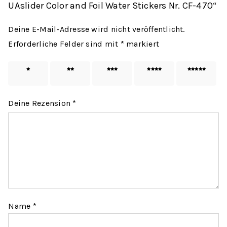
UAslider Color and Foil Water Stickers Nr. CF-470“
Deine E-Mail-Adresse wird nicht veröffentlicht.
Erforderliche Felder sind mit
*
markiert
1 von
2 von
3 von
4 von
5 von
5 Sternen
5 Sternen
5 Sternen
5 Sternen
5 Sternen
Deine Rezension
*
Name
*