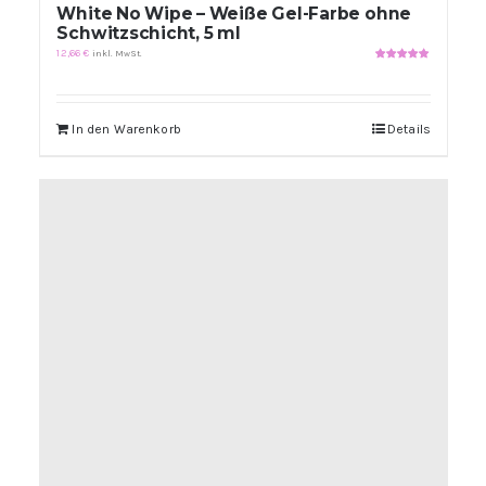
White No Wipe – Weiße Gel-Farbe ohne
Schwitzschicht, 5 ml
12,66
€
inkl. MwSt.
Bewertet
mit
5.00
von
5
In den Warenkorb
Details