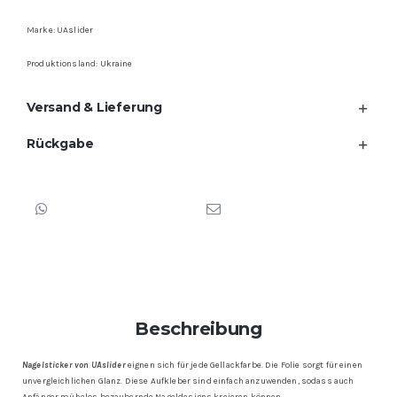
Marke: UAslider
Produktionsland: Ukraine
Versand & Lieferung
Rückgabe
Beschreibung
Nagelsticker von UAslider
eignen sich für jede Gellackfarbe. Die Folie sorgt für einen
unvergleichlichen Glanz. Diese Aufkleber sind einfach anzuwenden, sodass auch