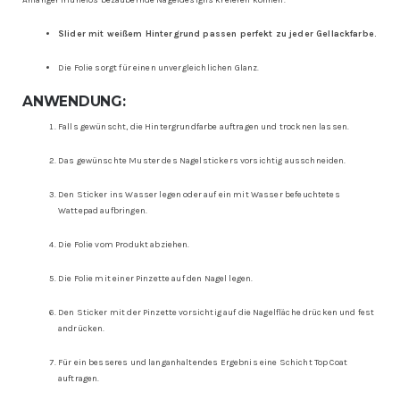
Anfänger mühelos bezaubernde Nageldesigns kreieren können.
Slider mit weißem Hintergrund passen perfekt zu jeder Gellackfarbe.
Die Folie sorgt für einen unvergleichlichen Glanz.
ANWENDUNG:
Falls gewünscht, die Hintergrundfarbe auftragen und trocknen lassen.
Das gewünschte Muster des Nagelstickers vorsichtig ausschneiden.
Den Sticker ins Wasser legen oder auf ein mit Wasser befeuchtetes
Wattepad aufbringen.
Die Folie vom Produkt abziehen.
Die Folie mit einer Pinzette auf den Nagel legen.
Den Sticker mit der Pinzette vorsichtig auf die Nagelfläche drücken und fest
andrücken.
Für ein besseres und langanhaltendes Ergebnis eine Schicht Top Coat
auftragen.