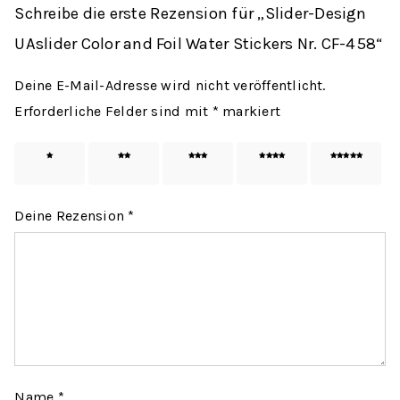
Schreibe die erste Rezension für „Slider-Design
UAslider Color and Foil Water Stickers Nr. CF-458“
Deine E-Mail-Adresse wird nicht veröffentlicht.
Erforderliche Felder sind mit
*
markiert
1 von
2 von
3 von
4 von
5 von
5 Sternen
5 Sternen
5 Sternen
5 Sternen
5 Sternen
Deine Rezension
*
Name
*