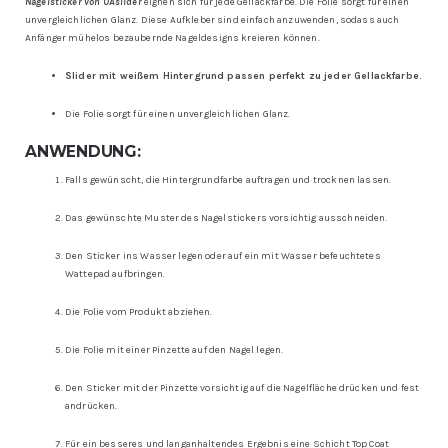
Nagelsticker von UAslider
eignen sich für jede Gellackfarbe. Die Folie sorgt für einen
unvergleichlichen Glanz. Diese Aufkleber sind einfach anzuwenden, sodass auch
Anfänger mühelos bezaubernde Nageldesigns kreieren können.
Slider mit weißem Hintergrund passen perfekt zu jeder Gellackfarbe.
Die Folie sorgt für einen unvergleichlichen Glanz.
ANWENDUNG:
Falls gewünscht, die Hintergrundfarbe auftragen und trocknen lassen.
Das gewünschte Muster des Nagelstickers vorsichtig ausschneiden.
Den Sticker ins Wasser legen oder auf ein mit Wasser befeuchtetes
Wattepad aufbringen.
Die Folie vom Produkt abziehen.
Die Folie mit einer Pinzette auf den Nagel legen.
Den Sticker mit der Pinzette vorsichtig auf die Nagelfläche drücken und fest
andrücken.
Für ein besseres und langanhaltendes Ergebnis eine Schicht Top Coat