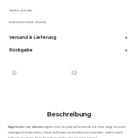
Marke: UAslider
Produktionsland: Ukraine
Versand & Lieferung
Rückgabe
Beschreibung
Nagelsticker von UAslider
eignen sich für jede Gellackfarbe. Die Folie sorgt für einen
unvergleichlichen Glanz. Diese Aufkleber sind einfach anzuwenden, sodass auch