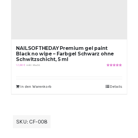
NAILSOFTHEDAY Premium gel paint
Black no wipe – Farbgel Schwarz ohne
Schwitzschicht, 5 ml
12,66
€
inkl. MwSt.
Bewertet
mit
5.00
von
5
In den Warenkorb
Details
SKU:
CF-008