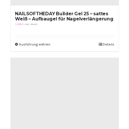
NAILSOFTHEDAY Builder Gel 25 – sattes
Weiß – Aufbaugel für Nagelverlängerung
12,66
€
inkl. MwSt.
Ausführung wählen
Dieses
Details
Produkt
weist
mehrere
Varianten
auf.
Die
Optionen
können
auf
der
Produktseite
gewählt
werden