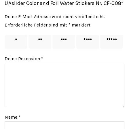
UAslider Color and Foil Water Stickers Nr. CF-008“
Deine E-Mail-Adresse wird nicht veröffentlicht.
Erforderliche Felder sind mit
*
markiert
1 von
2 von
3 von
4 von
5 von
5 Sternen
5 Sternen
5 Sternen
5 Sternen
5 Sternen
Deine Rezension
*
Name
*