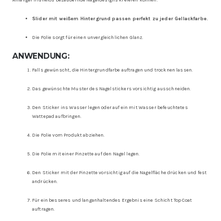
Anfänger mühelos bezaubernde Nageldesigns kreieren können.
Slider mit weißem Hintergrund passen perfekt zu jeder Gellackfarbe.
Die Folie sorgt für einen unvergleichlichen Glanz.
ANWENDUNG:
Falls gewünscht, die Hintergrundfarbe auftragen und trocknen lassen.
Das gewünschte Muster des Nagelstickers vorsichtig ausschneiden.
Den Sticker ins Wasser legen oder auf ein mit Wasser befeuchtetes
Wattepad aufbringen.
Die Folie vom Produkt abziehen.
Die Folie mit einer Pinzette auf den Nagel legen.
Den Sticker mit der Pinzette vorsichtig auf die Nagelfläche drücken und fest
andrücken.
Für ein besseres und langanhaltendes Ergebnis eine Schicht Top Coat
auftragen.