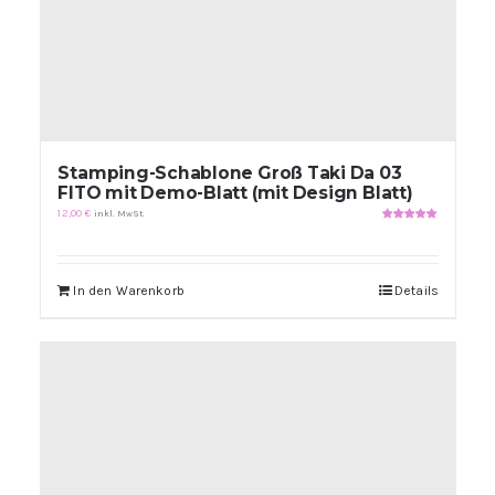
Stamping-Schablone Groß Taki Da 03
FITO mit Demo-Blatt (mit Design Blatt)
12,00
€
inkl. MwSt.
Bewertet
mit
5.00
von
5
In den Warenkorb
Details