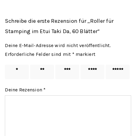
Schreibe die erste Rezension für „Roller für
Stamping im Etui Taki Da, 60 Blätter“
Deine E-Mail-Adresse wird nicht veröffentlicht.
Erforderliche Felder sind mit
*
markiert
1 von
2 von
3 von
4 von
5 von
5 Sternen
5 Sternen
5 Sternen
5 Sternen
5 Sternen
Deine Rezension
*