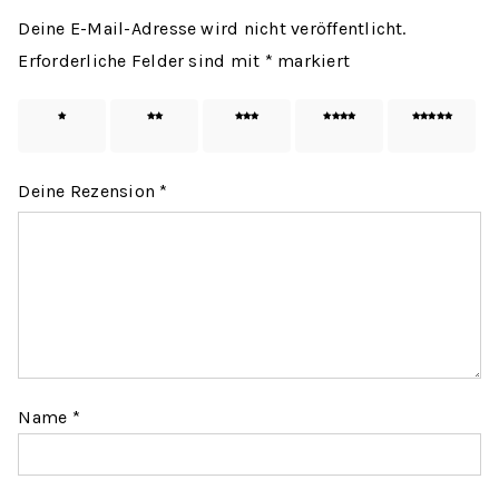
Deine E-Mail-Adresse wird nicht veröffentlicht.
Erforderliche Felder sind mit
*
markiert
1 von
2 von
3 von
4 von
5 von
5 Sternen
5 Sternen
5 Sternen
5 Sternen
5 Sternen
Deine Rezension
*
Name
*