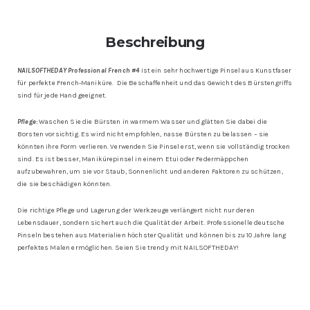
Beschreibung
NAILSOFTHEDAY Professional French #4
ist ein sehr hochwertige Pinsel aus Kunstfaser
für perfekte French-Maniküre. Die Beschaffenheit und das Gewicht des Bürstengriffs
sind für jede Hand geeignet.
Pflege:
Waschen Sie die Bürsten in warmem Wasser und glätten Sie dabei die
Borsten vorsichtig. Es wird nicht empfohlen, nasse Bürsten zu belassen – sie
könnten ihre Form verlieren. Verwenden Sie Pinsel erst, wenn sie vollständig trocken
sind. Es ist besser, Manikürepinsel in einem Etui oder Federmäppchen
aufzubewahren, um sie vor Staub, Sonnenlicht und anderen Faktoren zu schützen,
die sie beschädigen könnten.
Die richtige Pflege und Lagerung der Werkzeuge verlängert nicht nur deren
Lebensdauer, sondern sichert auch die Qualität der Arbeit. Professionelle deutsche
Pinseln bestehen aus Materialien höchster Qualität und können bis zu 10 Jahre lang
perfektes Malen ermöglichen. Seien Sie trendy mit NAILSOFTHEDAY!