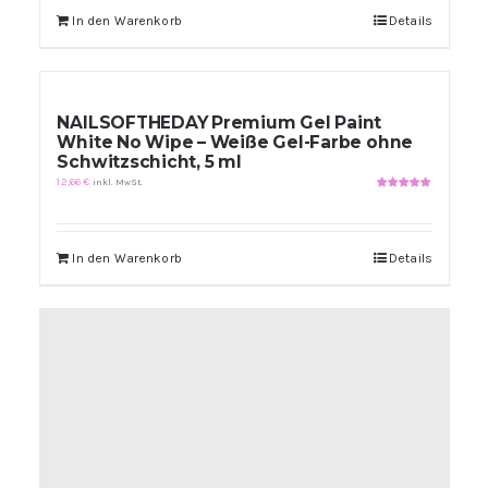
In den Warenkorb
Details
NAILSOFTHEDAY Premium Gel Paint
White No Wipe – Weiße Gel-Farbe ohne
Schwitzschicht, 5 ml
12,66
€
inkl. MwSt.
Bewertet
mit
5.00
von
5
In den Warenkorb
Details