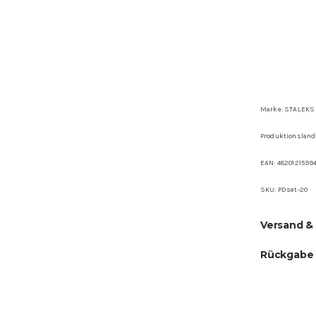
Marke: STALEKS
Produktionsland
EAN: 4820121599
SKU:
PDset-20
Versand &
Rückgabe