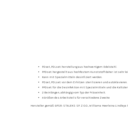
PDset, PDLset: herstellung aus hochwertigem Edelstahl.
PPDset: hergestellt aus hochfestem Kunststoff daher ist sehr le
Kann mit Spezialmitteln desinfiziert werden.
PDset, PDLset: vor dem Erhitzen sterilisieren und autoklavieren.
PPDset: für die Desinfektion mit Spezialmitteln und die Kaltsteri
2 Beinlängen, abhängig vom Typ der Fräseinheit.
4 Größen des Arbeitsteils für verschiedene Zwecke
Hersteller gemäß GPSR: STALEKS SP. Z O.O., Williama Heerleina Lindleya 