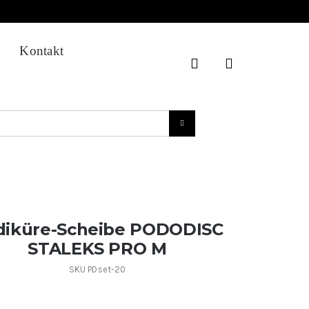
Kontakt
diküre-Scheibe PODODISC
STALEKS PRO M
SKU
PDset-20