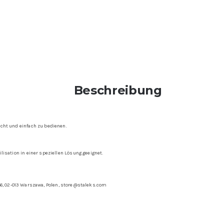
Beschreibung
icht und einfach zu bedienen.
lisation in einer speziellen Lösung geeignet.
16, 02-013 Warszawa, Polen, store@staleks.com