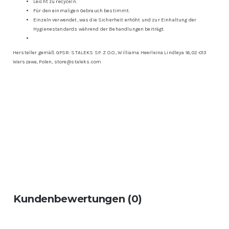
Leicht zu recyceln.
Für den einmaligen Gebrauch bestimmt.
Einzeln verwendet, was die Sicherheit erhöht und zur Einhaltung der
Hygienestandards während der Behandlungen beiträgt.
Hersteller gemäß GPSR: STALEKS SP. Z O.O., Williama Heerleina Lindleya 16, 02-013
Warszawa, Polen, store@staleks.com
Kundenbewertungen (0)