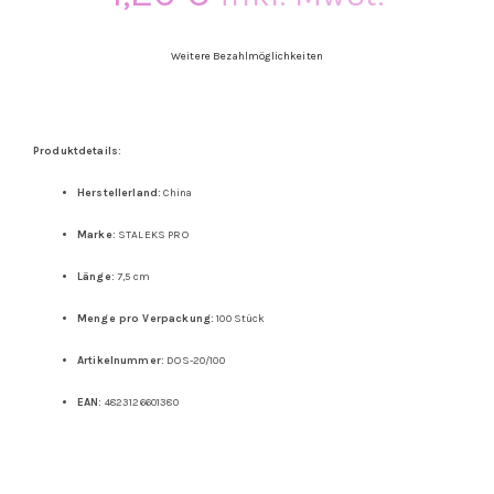
Weitere Bezahlmöglichkeiten
Produktdetails:
Herstellerland:
China
Marke:
STALEKS PRO
Länge:
7,5 cm
Menge pro Verpackung:
100 Stück
Artikelnummer:
DOS-20/100
EAN:
4823126601380