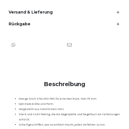
Versand & Lieferung
Rückgabe
Beschreibung
Orange Stick STALEKS PRO für eine Maniküre, Holz 75 mm.
Optimale Größe und Form.
Hergestellt aus natürlichem Holz.
Stark und nicht Peeling, die die Nagelplatte und Nagelhaut vor Verletzungen
schützt.
Scharf geschliffen, was es einfach macht, jedes Verfahren zu tun.