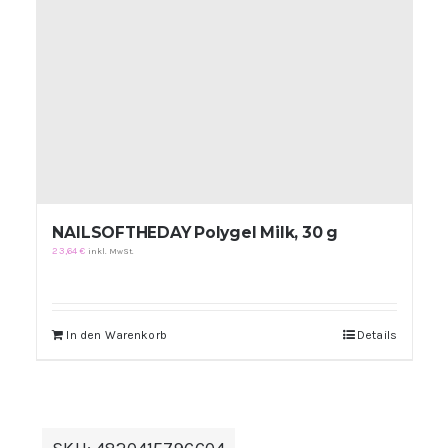
werden
NAILSOFTHEDAY Polygel Milk, 30 g
23,64
€
inkl. MwSt.
In den Warenkorb
Details