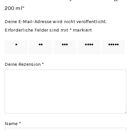
200 ml“
Deine E-Mail-Adresse wird nicht veröffentlicht.
Erforderliche Felder sind mit
*
markiert
1 von
2 von
3 von
4 von
5 von
5 Sternen
5 Sternen
5 Sternen
5 Sternen
5 Sternen
Deine Rezension
*
Name
*