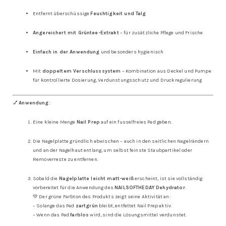
Entfernt überschüssige
Feuchtigkeit und Talg
Angereichert mit Grüntee-Extrakt
– für zusätzliche Pflege und Frische
Einfach in der Anwendung
und besonders hygienisch
Mit
doppeltem Verschlusssystem
– Kombination aus Deckel und Pumpe
für kontrollierte Dosierung, Verdunstungsschutz und Druckregulierung
💅
Anwendung:
Eine kleine Menge
Nail Prep
auf ein fusselfreies Pad geben.
Die Nagelplatte gründlich abwischen – auch in den seitlichen Nagelrändern
und an der Nagelhaut entlang, um selbst feinste Staubpartikel oder
Removerreste zu entfernen.
Sobald die
Nagelplatte leicht matt-weiß
erscheint, ist sie vollständig
vorbereitet für die Anwendung des
NAILSOFTHEDAY Dehydrator
.
💚 Der grüne Farbton des Produkts zeigt seine Aktivität an:
– Solange das Pad
zartgrün
bleibt, entfettet Nail Prep aktiv.
– Wenn das Pad
farblos
wird, sind die Lösungsmittel verdunstet.