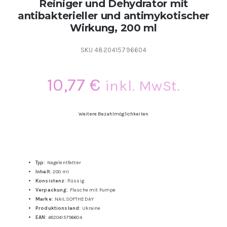
Reiniger und Dehydrator mit
antibakterieller und antimykotischer
Wirkung, 200 ml
SKU
4820415796604
10,77
€
inkl. MwSt.
Weitere Bezahlmöglichkeiten
Typ:
Nagelentfetter
Inhalt:
200 ml
Konsistenz:
flüssig
Verpackung:
Flasche mit Pumpe
Marke:
NAILSOFTHEDAY
Produktionsland:
Ukraine
EAN:
4820415796604