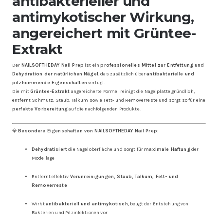
antibakterieller und
antimykotischer Wirkung,
angereichert mit Grüntee-
Extrakt
Der
NAILSOFTHEDAY Nail Prep
ist ein
professionelles Mittel zur Entfettung und
Dehydration der natürlichen Nägel
, das zusätzlich über
antibakterielle und
pilzhemmende Eigenschaften
verfügt.
Die mit
Grüntee-Extrakt
angereicherte Formel reinigt die Nagelplatte gründlich,
entfernt Schmutz, Staub, Talkum sowie Fett- und Removerreste und sorgt so für eine
perfekte Vorbereitung
auf die nachfolgenden Produkte.
💎
Besondere Eigenschaften von NAILSOFTHEDAY Nail Prep:
Dehydratisiert
die Nageloberfläche und sorgt für
maximale Haftung
der
Modellage
Entfernt effektiv
Verunreinigungen, Staub, Talkum, Fett- und
Removerreste
Wirkt
antibakteriell und antimykotisch
, beugt der Entstehung von
Bakterien und Pilzinfektionen vor