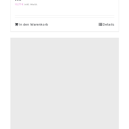
10,77
€
inkl. MwSt.
In den Warenkorb
Details