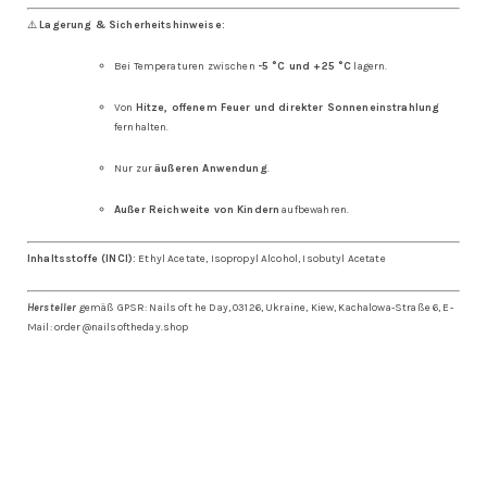
⚠️
Lagerung & Sicherheitshinweise:
Bei Temperaturen zwischen
-5 °C und +25 °C
lagern.
Von
Hitze, offenem Feuer und direkter Sonneneinstrahlung
fernhalten.
Nur zur
äußeren Anwendung
.
Außer Reichweite von Kindern
aufbewahren.
Inhaltsstoffe (INCI):
Ethyl Acetate, Isopropyl Alcohol, Isobutyl Acetate
Hersteller
gemäß GPSR: Nails oft he Day, 03126, Ukraine, Kiew, Kachalowa-Straße 6, E-
Mail: order@nailsoftheday.shop