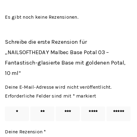
Es gibt noch keine Rezensionen.
Schreibe die erste Rezension für
„NAILSOFTHEDAY Malbec Base Potal 03 –
Fantastisch-glasierte Base mit goldenen Potal,
10 ml“
Deine E-Mail-Adresse wird nicht veröffentlicht.
Erforderliche Felder sind mit
*
markiert
1 von
2 von
3 von
4 von
5 von
5 Sternen
5 Sternen
5 Sternen
5 Sternen
5 Sternen
Deine Rezension
*