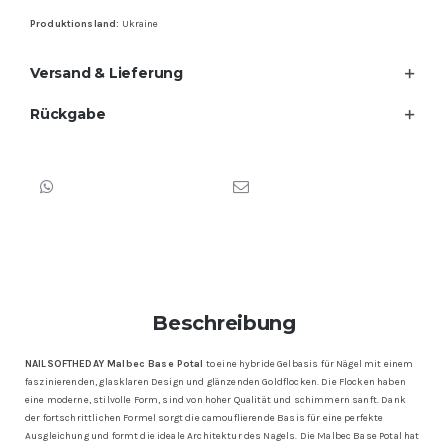
Produktionsland:
Ukraine
Versand & Lieferung
Rückgabe
Beschreibung
NAILSOFTHEDAY Malbec Base Potal
to eine hybride Gelbasis für Nägel mit einem
faszinierenden, glasklaren Design und glänzenden Goldflocken. Die Flocken haben
eine moderne, stilvolle Form, sind von hoher Qualität und schimmern sanft. Dank
der fortschrittlichen Formel sorgt die camouflierende Basis für eine perfekte
Ausgleichung und formt die ideale Architektur des Nagels. Die Malbec Base Potal hat