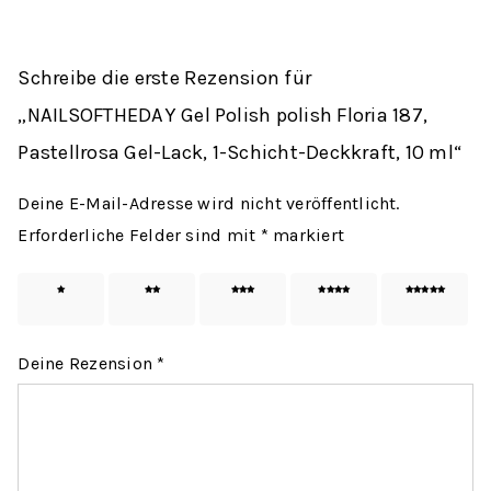
Schreibe die erste Rezension für
„NAILSOFTHEDAY Gel Polish polish Floria 187,
Pastellrosa Gel-Lack, 1-Schicht-Deckkraft, 10 ml“
Deine E-Mail-Adresse wird nicht veröffentlicht.
Erforderliche Felder sind mit
*
markiert
1 von
2 von
3 von
4 von
5 von
5 Sternen
5 Sternen
5 Sternen
5 Sternen
5 Sternen
Deine Rezension
*