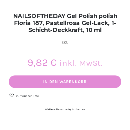
Kontakt
NAILSOFTHEDAY Gel Polish polish
Floria 187, Pastellrosa Gel-Lack, 1-
Kundenbewertungen
Schicht-Deckkraft, 10 ml
SKU
Über uns
9,82
€
inkl. MwSt.
NAILSOFTHEDAY
Gel
IN DEN WARENKORB
Polish
polish
Floria
Zur Wunschliste
187,
Pastellrosa
Weitere Bezahlmöglichkeiten
Gel-
Lack,
1-
Schicht-