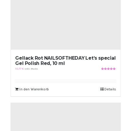
Gellack Rot NAILSOFTHEDAY Let’s special
Gel Polish Red, 10 ml
10,77
€
inkl. MwSt.
Bewertet
mit
5.00
von
5
In den Warenkorb
Details