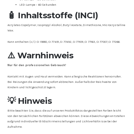
LED-Lampe – 60 Sekunden
🧴 Inhaltsstoffe (INCI)
Acrylates Copolymer, Isopropyl Alcohol, Butyl Acetate, Dimethicone, Microcrystalline
Wax.
Kann enthalten (+/-): CI 15880, CI 77491, CI 77492, CI 77891, CI 77163, CI 77007, CI 77266.
⚠️ Warnhinweis
Nur für den professionellen Gebrauch!
Kontakt mit Augen und Haut vermeiden. Kann allergische Reaktionen hervorrufen.
Bei Reizungen die Anwendung sofort abbrechen. Außerhalb der Reichweite von
Kindern und lichtgeschützt lagern.
💡 Hinweis
Bitte beachten Sie, dass die auf unseren Produktfotos dargestellten Farben leicht
von den tatsächlichen Farbtönen abweichen können. Diese Abweichungen entstehen
aufgrund individueller Bildschirmeinstellungen und Lichtverhältnisse bei der
Aufnahme.