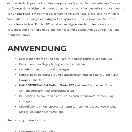
der Hersteller Pigmente höchster europäischer Qualität. Dadurch erhalten Sie eine
perfekte, gleichmäßige und intensiv strahlende Maniküre. Der Gel-Lack deckt bereits
in
nur einer Schicht
optimal ab, polymerisiert zuverlässig, besitzt eine mittlere
Viskosität für einen gleichmäßigen Auftrag und hält bis zu 4 Wochen. Der zarte
pastellrosa Farbton
Floria 187
verleiht den Nägeln eine feminine, elegante und
natürliche Ausstrahlung und eignet sich ideal für dezente Alltags-, Frühlings- und
Brautmaniküren.
ANWENDUNG
Nagelhaut entfernen und den Nagel mit einem Buffer leicht anrauen.
Die vorbereitete Nagelplatte gründlich entfetten.
Dehydrator und Ultrabond auftragen.
Rubber Base gleichmäßig und dünn auftragen und in einer UV- oder LED-
Lampe aushärten.
NAILSOFTHEDAY Gel Polish Floria 187
gleichmäßig in einer dünnen
Schicht auftragen und sorgfältig glätten.
Bei Bedarf eine zweite Schicht für eine noch intensivere Farbwirkung
auftragen.
Abschließend einen Top Coat auftragen (empfohlen: Glossy Top No Wipe,
Glossy Top Wipe oder Matte Top).
Aushärtung in der Lampe:
UV-Lampe – 120 Sekunden