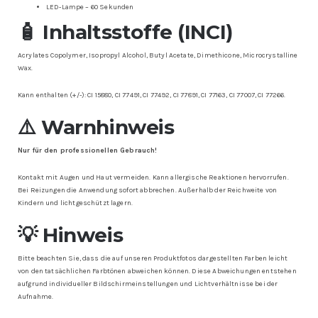
LED-Lampe – 60 Sekunden
🧴 Inhaltsstoffe (INCI)
Acrylates Copolymer, Isopropyl Alcohol, Butyl Acetate, Dimethicone, Microcrystalline
Wax.
Kann enthalten (+/-): CI 15880, CI 77491, CI 77492, CI 77891, CI 77163, CI 77007, CI 77266.
⚠️ Warnhinweis
Nur für den professionellen Gebrauch!
Kontakt mit Augen und Haut vermeiden. Kann allergische Reaktionen hervorrufen.
Bei Reizungen die Anwendung sofort abbrechen. Außerhalb der Reichweite von
Kindern und lichtgeschützt lagern.
💡 Hinweis
Bitte beachten Sie, dass die auf unseren Produktfotos dargestellten Farben leicht
von den tatsächlichen Farbtönen abweichen können. Diese Abweichungen entstehen
aufgrund individueller Bildschirmeinstellungen und Lichtverhältnisse bei der
Aufnahme.