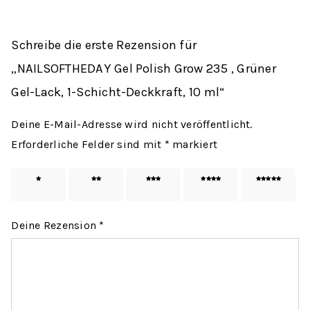
Schreibe die erste Rezension für
„NAILSOFTHEDAY Gel Polish Grow 235 , Grüner
Gel-Lack, 1-Schicht-Deckkraft, 10 ml“
Deine E-Mail-Adresse wird nicht veröffentlicht.
Erforderliche Felder sind mit
*
markiert
1 von
2 von
3 von
4 von
5 von
5 Sternen
5 Sternen
5 Sternen
5 Sternen
5 Sternen
Deine Rezension
*