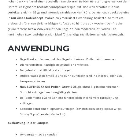
hoher Deckkraft und einer speziellen Nanoformel. Bei der Herstellung verwendet der
Hersteller Pigmente höchster europäischer Qualität. Dadurch erhalten Sie eine
perfekte, gleichmäßige und intensiv strahlende Maniküre. Der Gel-Lack deckt bereits
in
nur einer Schicht
optimal ab, polymerisiert zuverlässig, besitzt eine mittlere
Viskosität für einen gleichmäßigen Auftrag und hält bis zu 4 Wochen. Der frische
grüne Farbton
Grow 235
verleiht den Nägeln einen modernen, stilvollen und
natürlichen Look und eignet sich ideal für trendige Maniküren zu jeder Jahreszeit.
ANWENDUNG
Nagelhaut entfernen und den Nagel mit einem Buffer leicht anrauen.
Die vorbereitete Nagelplatte gründlich entfetten.
Dehydrator und Ultrabond auftragen.
Rubber Base gleichmäßig und dünn auftragen und in einer UV- oder LED-
Lampe aushärten.
NAILSOFTHEDAY Gel Polish Grow 235
gleichmäßig in einer dünnen
Schicht auftragen und sorgfältig glätten.
Bei Bedarf eine zweite Schicht für eine noch intensivere Farbwirkung
auftragen.
Abschließend einen Top Coat auftragen (empfohlen: Glossy Top No Wipe,
Glossy Top Wipe oder Matte Top).
Aushärtung in der Lampe:
UV-Lampe – 120 Sekunden