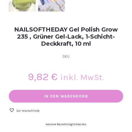
NAILSOFTHEDAY Gel Polish Grow
235 , Grüner Gel-Lack, 1-Schicht-
Deckkraft, 10 ml
SKU
9,82
€
inkl. MwSt.
NAILSOFTHEDAY
Gel
IN DEN WARENKORB
Polish
Grow
235
Zur Wunschliste
,
Grüner
Weitere Bezahlmöglichkeiten
Gel-
Lack,