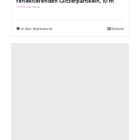
reflektierenden Glitzerpartikeln, 10 m
12,18
€
inkl. MwSt.
In den Warenkorb
Details