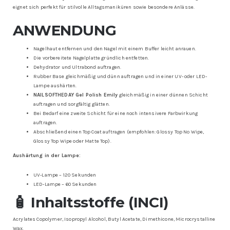
eignet sich perfekt für stilvolle Alltagsmaniküren sowie besondere Anlässe.
ANWENDUNG
Nagelhaut entfernen und den Nagel mit einem Buffer leicht anrauen.
Die vorbereitete Nagelplatte gründlich entfetten.
Dehydrator und Ultrabond auftragen.
Rubber Base gleichmäßig und dünn auftragen und in einer UV- oder LED-
Lampe aushärten.
NAILSOFTHEDAY Gel Polish Emily
gleichmäßig in einer dünnen Schicht
auftragen und sorgfältig glätten.
Bei Bedarf eine zweite Schicht für eine noch intensivere Farbwirkung
auftragen.
Abschließend einen Top Coat auftragen (empfohlen: Glossy Top No Wipe,
Glossy Top Wipe oder Matte Top).
Aushärtung in der Lampe:
UV-Lampe – 120 Sekunden
LED-Lampe – 60 Sekunden
🧴 Inhaltsstoffe (INCI)
Acrylates Copolymer, Isopropyl Alcohol, Butyl Acetate, Dimethicone, Microcrystalline
Wax.