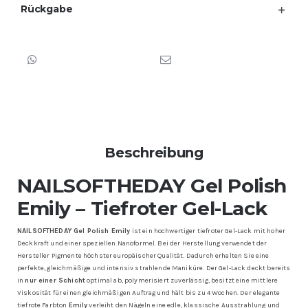
Rückgabe
Beschreibung
NAILSOFTHEDAY Gel Polish
Emily – Tiefroter Gel-Lack
NAILSOFTHEDAY Gel Polish Emily
ist ein hochwertiger tiefroter Gel-Lack mit hoher
Deckkraft und einer speziellen Nanoformel. Bei der Herstellung verwendet der
Hersteller Pigmente höchster europäischer Qualität. Dadurch erhalten Sie eine
perfekte, gleichmäßige und intensiv strahlende Maniküre. Der Gel-Lack deckt bereits
in
nur einer Schicht
optimal ab, polymerisiert zuverlässig, besitzt eine mittlere
Viskosität für einen gleichmäßigen Auftrag und hält bis zu 4 Wochen. Der elegante
tiefrote Farbton
Emily
verleiht den Nägeln eine edle, klassische Ausstrahlung und