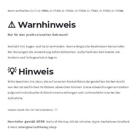
Kann enthalten (+/-): CI 15880, CI 77491, CI 77492, CI 77891, CI 77163, CI 77007, CI 77266.
⚠️ Warnhinweis
Nur für den professionellen Gebrauch!
Kontakt mit Augen und Haut vermeiden. Kann allergische Reaktionen hervorrufen.
Bei Reizungen die Anwendung sofort abbrechen. Außerhalb der Reichweite von
Kindern und lichtgeschützt lagern.
💡 Hinweis
Bitte beachten Sie, dass die auf unseren Produktfotos dargestellten Farben leicht
von den tatsächlichen Farbtönen abweichen können. Diese Abweichungen entstehen
aufgrund individueller Bildschirmeinstellungen und Lichtverhältnisse bei der
Aufnahme.
Vielen Dank für Ihr Verständnis. 🤍
Hersteller gemäß GPSR:
Nails of the Day, 03126, Ukraine, Kyjiw, Kachalowa-Straße 6,
E-Mail:
order@nailsoftheday.shop