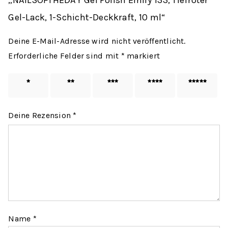
„NAILSOFTHEDAY Gel Polish Emily 133, Tiefroter
Gel-Lack, 1-Schicht-Deckkraft, 10 ml“
Deine E-Mail-Adresse wird nicht veröffentlicht.
Erforderliche Felder sind mit
*
markiert
1 von
2 von
3 von
4 von
5 von
5 Sternen
5 Sternen
5 Sternen
5 Sternen
5 Sternen
Deine Rezension
*
Name
*