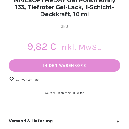
NAILSOFTHEDAY Gel Polish Emily
133, Tiefroter Gel-Lack, 1-Schicht-
Deckkraft, 10 ml
SKU
9,82
€
inkl. MwSt.
NAILSOFTHEDAY
Gel
IN DEN WARENKORB
Polish
Emily
133,
Zur Wunschliste
Tiefroter
Gel-
Weitere Bezahlmöglichkeiten
Lack,
1-
Schicht-
Deckkraft,
10
Versand & Lieferung
ml
Menge