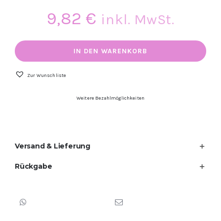
9,82
€
inkl. MwSt.
NAILSOFTHEDAY
Gel
IN DEN WARENKORB
Polish
Britni
112,
Zur Wunschliste
Leuchtend
scharlachroter
Weitere Bezahlmöglichkeiten
Gel-
Lack
mit
reflektierendem
Schimmer
Versand & Lieferung
und
roten
Glitzerpartikeln,
Rückgabe
1-
Schicht-
Deckkraft,
10
ml
Menge