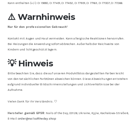
Kann enthalten (+/-): CI 15880, CI 77491, CI 77492, CI 77891, CI 77163, CI 77007, CI 77266.
⚠️ Warnhinweis
Nur für den professionellen Gebrauch!
Kontakt mit Augen und Haut vermeiden. Kann allergische Reaktionen hervorrufen.
Bei Reizungen die Anwendung sofort abbrechen. Außerhalb der Reichweite von
Kindern und lichtgeschützt lagern.
💡 Hinweis
Bitte beachten Sie, dass die auf unseren Produktfotos dargestellten Farben leicht
von den tatsächlichen Farbtönen abweichen können. Diese Abweichungen entstehen
aufgrund individueller Bildschirmeinstellungen und Lichtverhältnisse bei der
Aufnahme.
Vielen Dank für Ihr Verständnis. 🤍
Hersteller gemäß GPSR:
Nails of the Day, 03126, Ukraine, Kyjiw, Kachalowa-Straße 6,
E-Mail:
order@nailsoftheday.shop