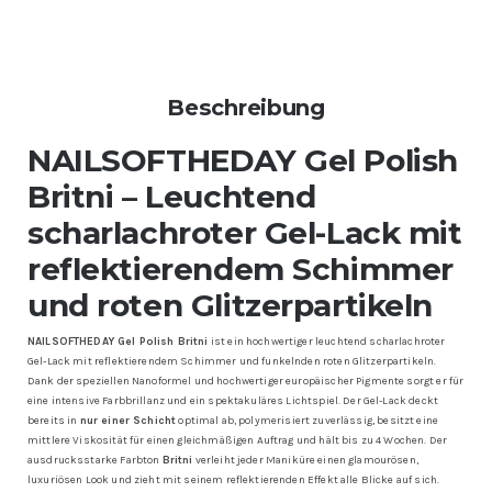
Beschreibung
NAILSOFTHEDAY Gel Polish
Britni – Leuchtend
scharlachroter Gel-Lack mit
reflektierendem Schimmer
und roten Glitzerpartikeln
NAILSOFTHEDAY Gel Polish Britni
ist ein hochwertiger leuchtend scharlachroter
Gel-Lack mit reflektierendem Schimmer und funkelnden roten Glitzerpartikeln.
Dank der speziellen Nanoformel und hochwertiger europäischer Pigmente sorgt er für
eine intensive Farbbrillanz und ein spektakuläres Lichtspiel. Der Gel-Lack deckt
bereits in
nur einer Schicht
optimal ab, polymerisiert zuverlässig, besitzt eine
mittlere Viskosität für einen gleichmäßigen Auftrag und hält bis zu 4 Wochen. Der
ausdrucksstarke Farbton
Britni
verleiht jeder Maniküre einen glamourösen,
luxuriösen Look und zieht mit seinem reflektierenden Effekt alle Blicke auf sich.