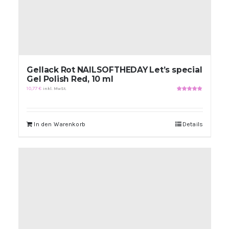
Gellack Rot NAILSOFTHEDAY Let’s special
Gel Polish Red, 10 ml
10,77
€
inkl. MwSt.
Bewertet
mit
5.00
von
5
In den Warenkorb
Details