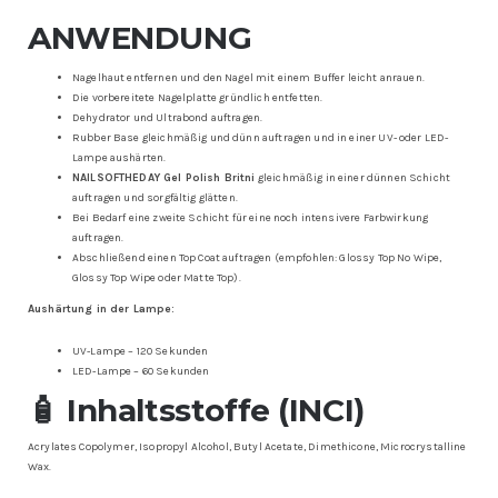
ANWENDUNG
Nagelhaut entfernen und den Nagel mit einem Buffer leicht anrauen.
Die vorbereitete Nagelplatte gründlich entfetten.
Dehydrator und Ultrabond auftragen.
Rubber Base gleichmäßig und dünn auftragen und in einer UV- oder LED-
Lampe aushärten.
NAILSOFTHEDAY Gel Polish Britni
gleichmäßig in einer dünnen Schicht
auftragen und sorgfältig glätten.
Bei Bedarf eine zweite Schicht für eine noch intensivere Farbwirkung
auftragen.
Abschließend einen Top Coat auftragen (empfohlen: Glossy Top No Wipe,
Glossy Top Wipe oder Matte Top).
Aushärtung in der Lampe:
UV-Lampe – 120 Sekunden
LED-Lampe – 60 Sekunden
🧴 Inhaltsstoffe (INCI)
Acrylates Copolymer, Isopropyl Alcohol, Butyl Acetate, Dimethicone, Microcrystalline
Wax.