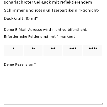
scharlachroter Gel-Lack mit reflektierendem
Schimmer und roten Glitzerpartikeln, 1-Schicht-
Deckkraft, 10 ml“
Deine E-Mail-Adresse wird nicht veröffentlicht.
Erforderliche Felder sind mit
*
markiert
1 von
2 von
3 von
4 von
5 von
5 Sternen
5 Sternen
5 Sternen
5 Sternen
5 Sternen
Deine Rezension
*