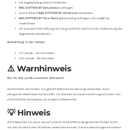
Die Nagelplatte gründlich entfetten.
NAILSOFTHEDAY Dehydrator
auftragen.
Anschließend
NAILSOFTHEDAY Ultrabond
verwenden.
NAILSOFTHEDAY Fiber Base
gleichmäßig auftragen und sorgfältig
modellieren.
Für eine optimale Haftung ist eine gründliche mechanische Vorbereitung der
Nagelplatte erforderlich.
Aushärtung in der Lampe:
UV-Lampe – 120 Sekunden
LED-Lampe – 60 Sekunden
⚠️ Warnhinweis
Nur für den professionellen Gebrauch!
Hautkontakt vermeiden. Nur gemäß Gebrauchsanweisung verwenden. Kann
allergische Reaktionen hervorrufen. Vor direkter Sonneneinstrahlung schützen und
außerhalb der Reichweite von Kindern aufbewahren.
💡 Hinweis
Bitte beachten Sie, dass die auf unseren Produktfotos dargestellten Farben leicht
von den tatsächlichen Farbtönen abweichen können. Diese Abweichungen entstehen