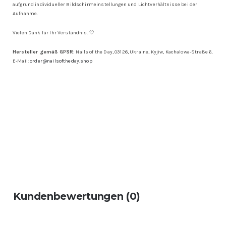
aufgrund individueller Bildschirmeinstellungen und Lichtverhältnisse bei der
Aufnahme.
Vielen Dank für Ihr Verständnis. 🤍
Hersteller gemäß GPSR:
Nails of the Day, 03126, Ukraine, Kyjiw, Kachalowa-Straße 6,
E-Mail:
order@nailsoftheday.shop
Kundenbewertungen (0)