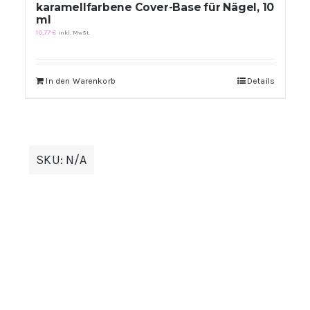
karamellfarbene Cover-Base für Nägel, 10
ml
10,77
€
inkl. MwSt.
In den Warenkorb
Details
SKU:
N/A