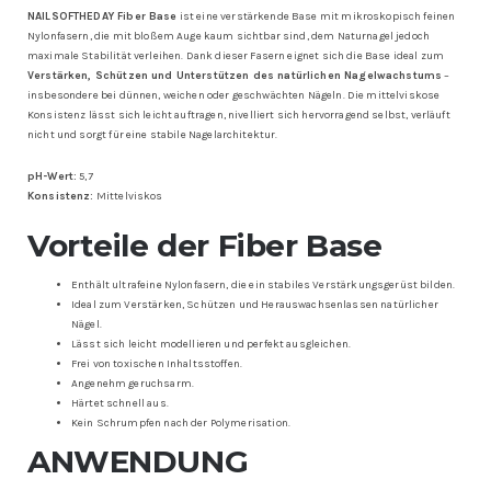
NAILSOFTHEDAY Fiber Base
ist eine verstärkende Base mit mikroskopisch feinen
Nylonfasern, die mit bloßem Auge kaum sichtbar sind, dem Naturnagel jedoch
maximale Stabilität verleihen. Dank dieser Fasern eignet sich die Base ideal zum
Verstärken, Schützen und Unterstützen des natürlichen Nagelwachstums
–
insbesondere bei dünnen, weichen oder geschwächten Nägeln. Die mittelviskose
Konsistenz lässt sich leicht auftragen, nivelliert sich hervorragend selbst, verläuft
nicht und sorgt für eine stabile Nagelarchitektur.
pH-Wert:
5,7
Konsistenz:
Mittelviskos
Vorteile der Fiber Base
Enthält ultrafeine Nylonfasern, die ein stabiles Verstärkungsgerüst bilden.
Ideal zum Verstärken, Schützen und Herauswachsenlassen natürlicher
Nägel.
Lässt sich leicht modellieren und perfekt ausgleichen.
Frei von toxischen Inhaltsstoffen.
Angenehm geruchsarm.
Härtet schnell aus.
Kein Schrumpfen nach der Polymerisation.
ANWENDUNG