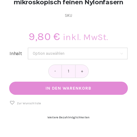
mikroskopisch feinen Nylonfasern
SKU
9,80
€
inkl. MwSt.
Inhalt

NAILSOFTHEDAY
Fiber
Base
IN DEN WARENKORB
–
Verstärkende
Base
Zur Wunschliste
mit
mikroskopisch
Weitere Bezahlmöglichkeiten
feinen
Nylonfasern
Menge