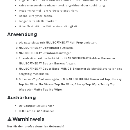
Angenehme mittelviskose Konsistenz für komfortables Arbeiten.
Keine unangenehme Hitzeentwicklung während der Aushärtung.
Moderne Formel – die Farbe verblasst nicht.
Schnelle Polymerisation.
Langanhaltende Haltbarkeit.
Hohe Elastizität und Widerstandsfähigkeit.
Anwendung
Die Nagelplatte mit
NAILSOFTHEDAY Nail Prep
entfetten.
NAILSOFTHEDAY Dehydrator
auftragen.
NAILSOFTHEDAY Ultrabond
auftragen.
Eine elastische Grundschicht mit
NAILSOFTHEDAY Rubber Base
oder
NAILSOFTHEDAY Scotch Base
auftragen.
NAILSOFTHEDAY Cover Base Milk 05 Shimmer
gleichmäßig verteilen und
sorgfältig modellieren.
Mit einem Top Coat versiegeln, z. B.
NAILSOFTHEDAY Universal Top
,
Glossy
Top No Wipe
,
No Stress Top No Wipe
,
Glossy Top Wipe
,
Teddy Top
Wipe
oder
Matte Top No Wipe
.
Aushärtung
UV-Lampe:
120 Sekunden
LED-Lampe:
60 Sekunden
⚠️ Warnhinweis
Nur für den professionellen Gebrauch!