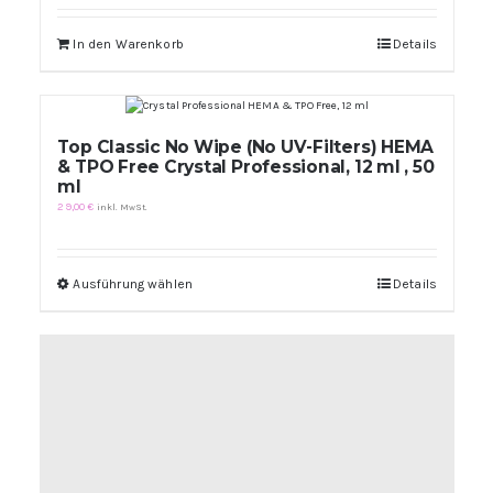
In den Warenkorb
Details
Top Classic No Wipe (No UV-Filters) HEMA
& TPO Free Crystal Professional, 12 ml , 50
ml
29,00
€
inkl. MwSt.
Ausführung wählen
Dieses
Details
Produkt
weist
mehrere
Varianten
auf.
Die
Optionen
können
auf
der