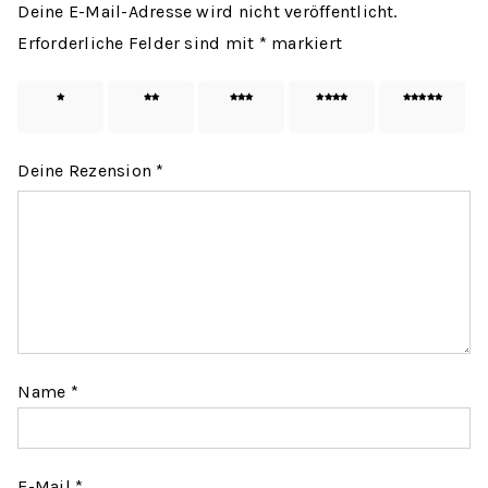
Deine E-Mail-Adresse wird nicht veröffentlicht.
Erforderliche Felder sind mit
*
markiert
1 von
2 von
3 von
4 von
5 von
5 Sternen
5 Sternen
5 Sternen
5 Sternen
5 Sternen
Deine Rezension
*
Name
*
E-Mail
*