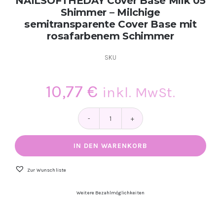
NAILSOFTHEDAY Cover Base Milk 05
Shimmer – Milchige
semitransparente Cover Base mit
rosafarbenem Schimmer
SKU
10,77
€
inkl. MwSt.
NAILSOFTHEDAY
Cover
Base
IN DEN WARENKORB
Milk
05
Shimmer
Zur Wunschliste
–
Milchige
Weitere Bezahlmöglichkeiten
semitransparente
Cover
Base
mit