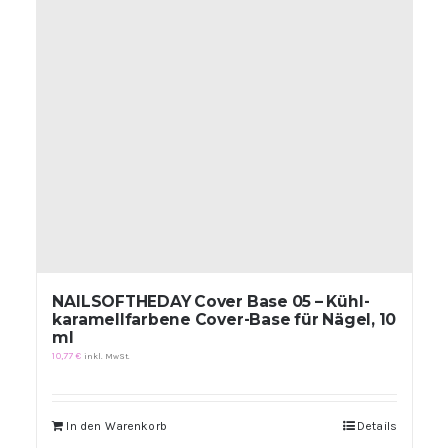
Produktseite
gewählt
werden
NAILSOFTHEDAY Cover Base 05 – Kühl-
karamellfarbene Cover-Base für Nägel, 10
ml
10,77
€
inkl. MwSt.
In den Warenkorb
Details