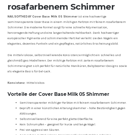
rosafarbenem Schimmer
NAILSOFTHEDAY Cover Base Milk 05 Shimmer
ist eine hochwertige
semitransparente Cover Base in einem milchigen Farbton mit feinem rosafarbenem
Schimmer. Die moderne Formel sorgt für eine schnelle Polymerisation,
hervorragende Haftung und eine langanhaltende Haltbarkeit. Dank hochwertiger
europäischer Pigmente und schimmernder Partikel verleiht sie den Nägeln ein
elegantes, dezentes Funkeln und ein gepflegtes, natürliches Erscheinungsbild.
Die mittelviskose, selbstnivellierende Konsistenz ermöglicht ein schnelles und
gleichmäßiges Modellieren. Der milchige Farbton mit zartem rosafarbenem
Schimmer eignet sich perfekt für natürliche Maniküren, Babyboomer-Designs sowie
als elegante Basis für Gel-Lack.
Konsistenz:
Mittelviskos
Vorteile der Cover Base Milk 05 Shimmer
Semitransparenter milchiger Farbton mit feinem rosafarbenem Schimmer.
Geprüft in einer künstlichen Alterungskammer – hohe Beständigkeit gegen
Ablösungen.
Selbstnivellierend für eine perfekt glatte Oberfläche.
Kein Schrumpfen – geeignet für kurze und lange Nägel.
Frei von aggressiven Säuren.