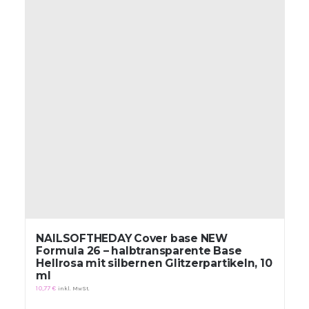
NAILSOFTHEDAY Cover base NEW
Formula 26 – halbtransparente Base
Hellrosa mit silbernen Glitzerpartikeln, 10
ml
10,77
€
inkl. MwSt.