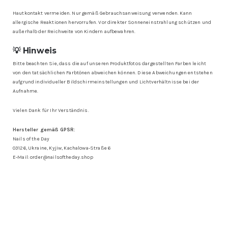
Hautkontakt vermeiden. Nur gemäß Gebrauchsanweisung verwenden. Kann
allergische Reaktionen hervorrufen. Vor direkter Sonneneinstrahlung schützen und
außerhalb der Reichweite von Kindern aufbewahren.
💡 Hinweis
Bitte beachten Sie, dass die auf unseren Produktfotos dargestellten Farben leicht
von den tatsächlichen Farbtönen abweichen können. Diese Abweichungen entstehen
aufgrund individueller Bildschirmeinstellungen und Lichtverhältnisse bei der
Aufnahme.
Vielen Dank für Ihr Verständnis.
Hersteller gemäß GPSR:
Nails of the Day
03126, Ukraine, Kyjiw, Kachalowa-Straße 6
E-Mail: order@nailsoftheday.shop