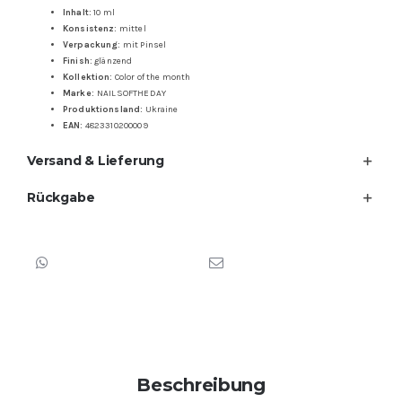
Inhalt:
10 ml
Konsistenz:
mittel
Verpackung:
mit Pinsel
Finish:
glänzend
Kollektion:
Color of the month
Marke:
NAILSOFTHEDAY
Produktionsland:
Ukraine
EAN:
4823310200009
Versand & Lieferung
Rückgabe
Beschreibung