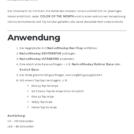
Die Stückzahl ist limitiert. Die Farbe des Monats ist ausschließlich im jeweiligen
Monat erhältlich. Jeder
COLOR OF THE MONTH
wird in einer exklusiven Verpackung
inklusive Postkarte und Tip-Sticker geliefert, die seine Besonderheit unterstreicht.
Anwendung
Die Nagelplatte mit
Nailsoftheday Nail Prep
entfetten.
Nailsoftheday DEHYDRATOR
auftragen.
Nailsoftheday ULTRABOND
anwenden.
Eine elastische Base auftragen – z. B.
Nailsoftheday Rubber Base
oder
Scotch Base
.
Die Farbe gleichmäßig auftragen und sorgfältig ausgleichen.
Mit einem Top Coat versiegeln, z. B.:
Glossy Top No Wipe
No Stress Top No Wipe (Anti-Scratch)
Glossy Top Wipe
Teddy Top Wipe
Matte Top No Wipe
Aushärtung:
UV – 120 Sekunden
LED – 60 Sekunden