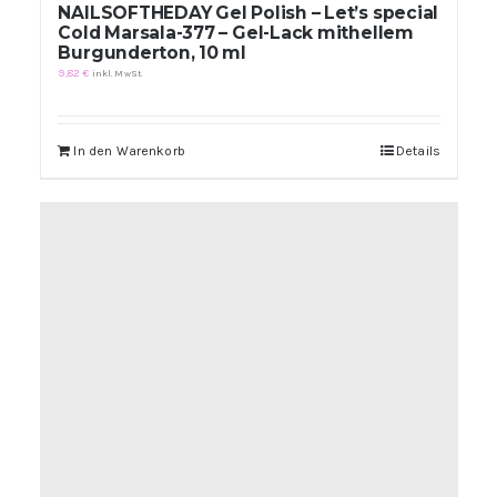
NAILSOFTHEDAY Gel Polish – Let’s special
Cold Marsala-377 – Gel-Lack mithellem
Burgunderton, 10 ml
9,82
€
inkl. MwSt.
In den Warenkorb
Details