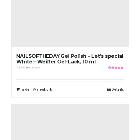
NAILSOFTHEDAY Gel Polish – Let’s special
White – Weißer Gel-Lack, 10 ml
9,82
€
inkl. MwSt.
Bewertet
mit
5.00
von
5
In den Warenkorb
Details