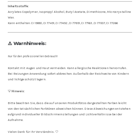
Inhaltsstoffe:
Acrylates Copolymer, Isopropyl Alcohol, Butyl Acetate, Dimethicone, Microcrystalline
Wax.
Kann enthalten: CI 15880, CI 77491, CI 77492, CI 77891, CI 77163, CI 77007, CI 77266
⚠️ Warnhinweis:
Nur für den professionellen Gebrauch!
Kontakt mit Augen und Haut vermeiden. Kann allergische Reaktionen hervorrufen.
Bei Reizungen Anwendung sofort abbrechen. Außerhalb der Reichweite von Kindern
und lichtgeschützt lagern.
💡
Hinweis:
Bitte beachten Sie, dass die auf unseren Produktfotos dargestellten Farben leicht
von den tatsächlichen Farbtönen abweichen können. Diese Abweichungen entstehen
aufgrund individueller Bildschirmeinstellungen und Lichtverhältnisse bei der
Aufnahme.
Vielen Dank für Ihr Verständnis. 🤍