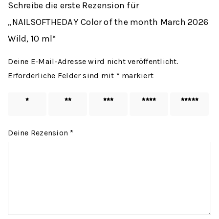
Schreibe die erste Rezension für
„NAILSOFTHEDAY Color of the month March 2026
Wild, 10 ml“
Deine E-Mail-Adresse wird nicht veröffentlicht.
Erforderliche Felder sind mit
*
markiert
1 von
2 von
3 von
4 von
5 von
5 Sternen
5 Sternen
5 Sternen
5 Sternen
5 Sternen
Deine Rezension
*