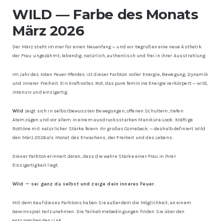
WILD — Farbe des Monats
März 2026
Der März steht immer für einen Neuanfang — und wir begrüßen eine neue Ästhetik
der Frau: ungezähmt, lebendig, natürlich, authentisch und frei in ihrer Ausstrahlung.
Im Jahr des roten Feuer-Pferdes ist dieser Farbton voller Energie, Bewegung, Dynamik
und innerer Freiheit. Ein kraftvolles Rot, das pure feminine Energie verkörpert — wild,
intensiv und einzigartig.
Wild
zeigt sich in selbstbewussten Bewegungen, offenen Schultern, tiefen
Atemzügen und vor allem in einem ausdrucksstarken Maniküre-Look. Kräftige
Rottöne mit natürlicher Stärke feiern ihr großes Comeback — deshalb definiert Wild
den März 2026 als Monat des Erwachens, der Freiheit und des Lebens.
Dieser Farbton erinnert daran, dass die wahre Stärke einer Frau in ihrer
Einzigartigkeit liegt.
Wild — sei ganz du selbst und zeige dein inneres Feuer.
Mit dem Kauf dieses Farbtons haben Sie außerdem die Möglichkeit, an einem
Gewinnspiel teilzunehmen. Die Teilnahmebedingungen finden Sie über den
entsprechenden Link.