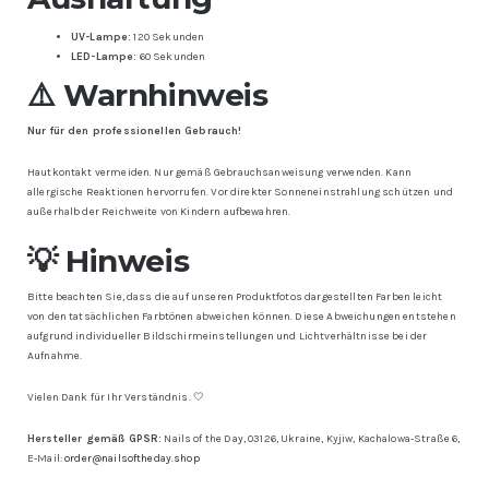
UV-Lampe:
120 Sekunden
LED-Lampe:
60 Sekunden
⚠️ Warnhinweis
Nur für den professionellen Gebrauch!
Hautkontakt vermeiden. Nur gemäß Gebrauchsanweisung verwenden. Kann
allergische Reaktionen hervorrufen. Vor direkter Sonneneinstrahlung schützen und
außerhalb der Reichweite von Kindern aufbewahren.
💡 Hinweis
Bitte beachten Sie, dass die auf unseren Produktfotos dargestellten Farben leicht
von den tatsächlichen Farbtönen abweichen können. Diese Abweichungen entstehen
aufgrund individueller Bildschirmeinstellungen und Lichtverhältnisse bei der
Aufnahme.
Vielen Dank für Ihr Verständnis. 🤍
Hersteller gemäß GPSR:
Nails of the Day, 03126, Ukraine, Kyjiw, Kachalowa-Straße 6,
E-Mail:
order@nailsoftheday.shop