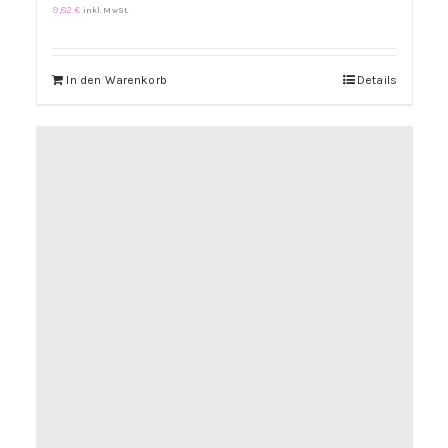
9,82
€
inkl. MwSt.
In den Warenkorb
Details