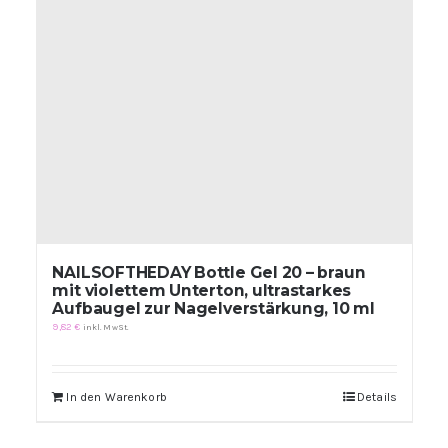
werden
NAILSOFTHEDAY Bottle Gel 20 – braun
mit violettem Unterton, ultrastarkes
Aufbaugel zur Nagelverstärkung, 10 ml
9,82
€
inkl. MwSt.
In den Warenkorb
Details