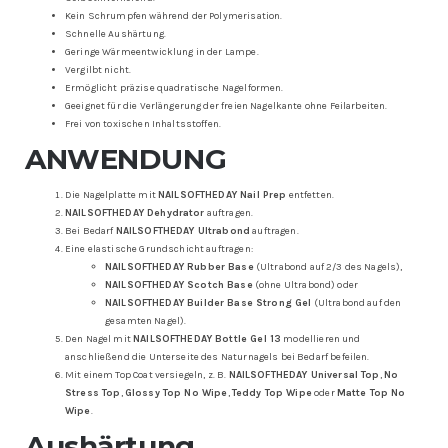
Kein Schrumpfen während der Polymerisation.
Schnelle Aushärtung.
Geringe Wärmeentwicklung in der Lampe.
Vergilbt nicht.
Ermöglicht präzise quadratische Nagelformen.
Geeignet für die Verlängerung der freien Nagelkante ohne Feilarbeiten.
Frei von toxischen Inhaltsstoffen.
ANWENDUNG
Die Nagelplatte mit
NAILSOFTHEDAY Nail Prep
entfetten.
NAILSOFTHEDAY Dehydrator
auftragen.
Bei Bedarf
NAILSOFTHEDAY Ultrabond
auftragen.
Eine elastische Grundschicht auftragen:
NAILSOFTHEDAY Rubber Base
(Ultrabond auf 2/3 des Nagels),
NAILSOFTHEDAY Scotch Base
(ohne Ultrabond) oder
NAILSOFTHEDAY Builder Base Strong Gel
(Ultrabond auf den
gesamten Nagel).
Den Nagel mit
NAILSOFTHEDAY Bottle Gel 13
modellieren und
anschließend die Unterseite des Naturnagels bei Bedarf befeilen.
Mit einem Top Coat versiegeln, z. B.
NAILSOFTHEDAY Universal Top
,
No
Stress Top
,
Glossy Top No Wipe
,
Teddy Top Wipe
oder
Matte Top No
Wipe
.
Aushärtung