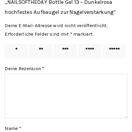
„NAILSOFTHEDAY Bottle Gel 13 – Dunkelrosa
hochfestes Aufbaugel zur Nagelverstärkung“
Deine E-Mail-Adresse wird nicht veröffentlicht.
Erforderliche Felder sind mit
*
markiert
1 von
2 von
3 von
4 von
5 von
5 Sternen
5 Sternen
5 Sternen
5 Sternen
5 Sternen
Deine Rezension
*
Name
*