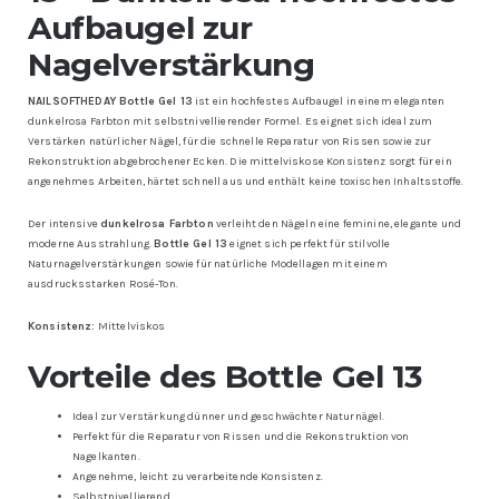
Aufbaugel zur
Nagelverstärkung
NAILSOFTHEDAY Bottle Gel 13
ist ein hochfestes Aufbaugel in einem eleganten
dunkelrosa Farbton mit selbstnivellierender Formel. Es eignet sich ideal zum
Verstärken natürlicher Nägel, für die schnelle Reparatur von Rissen sowie zur
Rekonstruktion abgebrochener Ecken. Die mittelviskose Konsistenz sorgt für ein
angenehmes Arbeiten, härtet schnell aus und enthält keine toxischen Inhaltsstoffe.
Der intensive
dunkelrosa Farbton
verleiht den Nägeln eine feminine, elegante und
moderne Ausstrahlung.
Bottle Gel 13
eignet sich perfekt für stilvolle
Naturnagelverstärkungen sowie für natürliche Modellagen mit einem
ausdrucksstarken Rosé-Ton.
Konsistenz:
Mittelviskos
Vorteile des Bottle Gel 13
Ideal zur Verstärkung dünner und geschwächter Naturnägel.
Perfekt für die Reparatur von Rissen und die Rekonstruktion von
Nagelkanten.
Angenehme, leicht zu verarbeitende Konsistenz.
Selbstnivellierend.