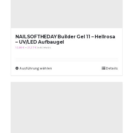
NAILSOFTHEDAY Builder Gel 11 – Hellrosa
– UV/LED Aufbaugel
Preisspanne:
12,66
€
–
21,27
€
inkl. MwSt.
12,66 €
bis
21,27 €
Ausführung wählen
Dieses
Details
Produkt
weist
mehrere
Varianten
auf.
Die
Optionen
können
auf
der
Produktseite
gewählt