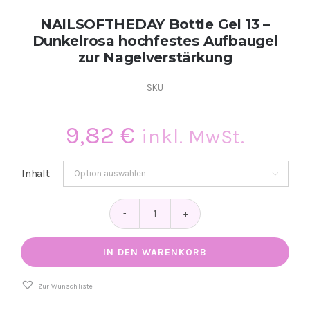
NAILSOFTHEDAY Bottle Gel 13 –
Dunkelrosa hochfestes Aufbaugel
zur Nagelverstärkung
SKU
9,82
€
inkl. MwSt.
Inhalt

NAILSOFTHEDAY
Bottle
Gel
IN DEN WARENKORB
13
–
Dunkelrosa
Zur Wunschliste
hochfestes
Aufbaugel