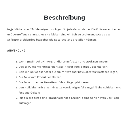
Beschreibung
Nagelsticker von UAslider
eignen sich gut für jede Gellackfarbe. Die Folie verleiht einen
unübertroffenen Glanz.
Diese Aufkleber sind einfach zu bedienen, sodass auch
Anfänger problemlos bezaubernde Nageldesigns erstellen können.
ANWENDUNG:
Wenn gewünscht Hintergrundfarbe auftragen und trocknen lassen;
Das gewünschte Muster der Nagelkleber vorsichtig ausschneiden;
Sticker ins Wasser oder auf ein mit Wasser befeuchtetes Wattepad legen;
Die Folie vom Produkt entfernen;
Die Folie mit einer Pinzette auf dem Nagel platzieren;
Den Aufkleber mit einer Pinzette vorsichtig auf die Nagelfläche schieben und
fest andrücken;
Für ein besseres und langanhaltendes Ergebnis eine Schicht von Decklack
auftragen.