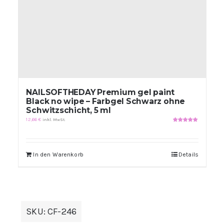
NAILSOFTHEDAY Premium gel paint
Black no wipe – Farbgel Schwarz ohne
Schwitzschicht, 5 ml
12,66
€
inkl. MwSt.
Bewertet
mit
5.00
von
5
In den Warenkorb
Details
SKU:
CF-246