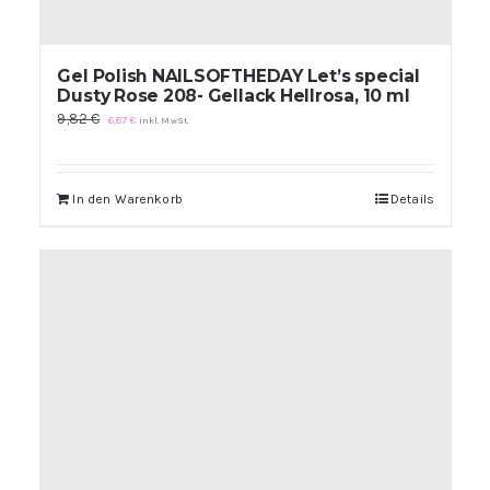
Gel Polish NAILSOFTHEDAY Let’s special
Dusty Rose 208- Gellack Hellrosa, 10 ml
Ursprünglicher
Aktueller
9,82
€
6,87
€
inkl. MwSt.
Preis
Preis
war:
ist:
9,82 €
6,87 €.
In den Warenkorb
Details