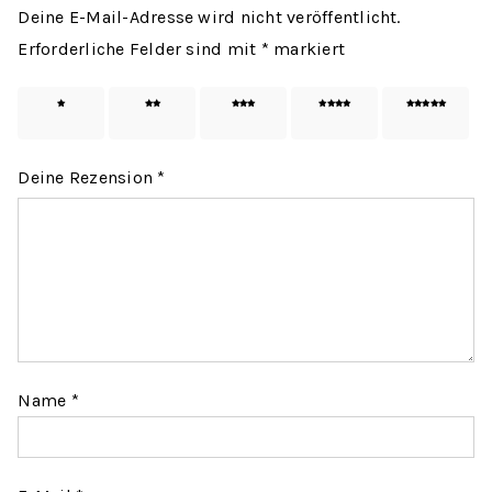
Deine E-Mail-Adresse wird nicht veröffentlicht.
Erforderliche Felder sind mit
*
markiert
1 von
2 von
3 von
4 von
5 von
5 Sternen
5 Sternen
5 Sternen
5 Sternen
5 Sternen
Deine Rezension
*
Name
*