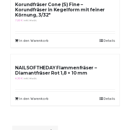
Korundfräser Cone (S) Fine –
Korundfräser in Kegelform mit feiner
Körnung, 3/32″
7,00
€
inkl. MwSt.
In den Warenkorb
Details
NAILSOFTHEDAY Flammenfräser –
Diamantfräser Rot 1,8 × 10 mm
4,50
€
inkl. MwSt.
In den Warenkorb
Details