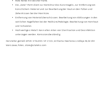
Rote Kerbe mit weicher Härte.
Die „Cone“-Form dient zur Korrektur des Kunstnagels, zur Entfernung von
künstlichem Material und zur Bearbeitung der Haut an den Füßen und
Zehenkissen bei der Maniküre.
Entfernung von Materialüberschüssen. Bearbeitung von Ablösungen in den
seitlichen Nagelfalten bei der Pediküre/Podologie. Bearbeitung von Hornhaut
und Schwielen.
Hochwertiges Metall. Kann allen Arten von Sterilisation und Desinfektion
unterzogen werden. Korrosionsbeständig.
Hersteller gemäß GPSR: STALEKS SP. Z O.O., Williama Heerleina Lindleya 16, 02-013
Warszawa, Polen, store@staleks.com