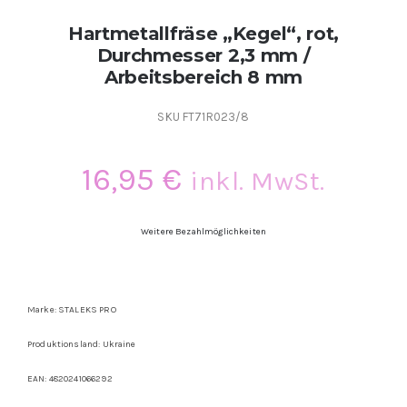
Kontakt
Hartmetallfräse „Kegel“, rot,
Durchmesser 2,3 mm /
Arbeitsbereich 8 mm
Kundenbewertungen
SKU
FT71R023/8
Über uns
16,95
€
inkl. MwSt.
Weitere Bezahlmöglichkeiten
Marke: STALEKS PRO
Produktionsland: Ukraine
EAN:
4820241066292