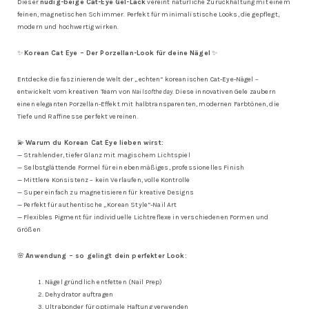
Dieser
nudig-beige Cat-Eye Gel-Lack
vereint natürliche Zurückhaltung mit einem
feinen, magnetischen Schimmer. Perfekt für minimalistische Looks, die gepflegt,
modern und hochwertig wirken.
✨
Korean Cat Eye – Der Porzellan-Look für deine Nägel
✨
Entdecke die faszinierende Welt der „echten“ koreanischen Cat-Eye-Nägel –
entwickelt vom kreativen Team von
Nailsoftheday
. Diese innovativen Gele zaubern
einen eleganten Porzellan-Effekt mit halbtransparenten, modernen Farbtönen, die
Tiefe und Raffinesse perfekt vereinen.
💫
Warum du Korean Cat Eye lieben wirst:
— Strahlender, tiefer Glanz mit magischem Lichtspiel
— Selbstglättende Formel für ein ebenmäßiges, professionelles Finish
— Mittlere Konsistenz – kein Verlaufen, volle Kontrolle
— Super einfach zu magnetisieren für kreative Designs
— Perfekt für authentische „Korean Style“-Nail Art
— Flexibles Pigment für individuelle Lichtreflexe in verschiedenen Formen und
Größen
🌸
Anwendung – so gelingt dein perfekter Look:
Nägel gründlich entfetten (Nail Prep)
Dehydrator auftragen
Ultrabonder für optimale Haftung verwenden