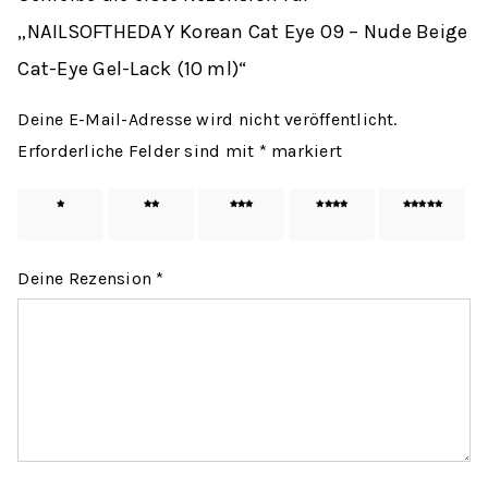
„NAILSOFTHEDAY Korean Cat Eye 09 – Nude Beige
Cat-Eye Gel-Lack (10 ml)“
Deine E-Mail-Adresse wird nicht veröffentlicht.
Erforderliche Felder sind mit
*
markiert
1 von
2 von
3 von
4 von
5 von
5 Sternen
5 Sternen
5 Sternen
5 Sternen
5 Sternen
Deine Rezension
*