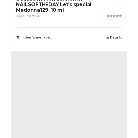
NAILSOFTHEDAY Let’s special
Madonna129, 10 ml
9,82
€
inkl. MwSt.
Bewertet
mit
5.00
von
5
In den Warenkorb
Details