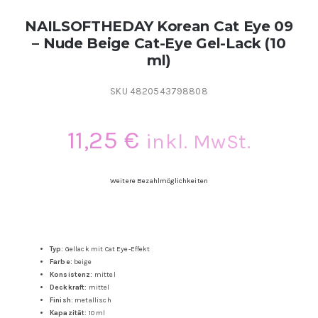
Kontakt
NAILSOFTHEDAY Korean Cat Eye 09
– Nude Beige Cat-Eye Gel-Lack (10
ml)
Kundenbewertungen
SKU
4820543798808
Über uns
11,25
€
inkl. MwSt.
Weitere Bezahlmöglichkeiten
Typ:
Gellack mit Cat Eye-Effekt
Farbe:
beige
Konsistenz:
mittel
Deckkraft:
mittel
Finish:
metallisch
Kapazität:
10 ml