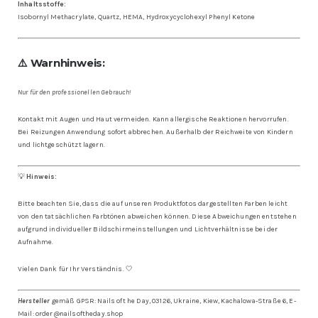
Inhaltsstoffe:
Isobornyl Methacrylate, Quartz, HEMA, Hydroxycyclohexyl Phenyl Ketone
⚠️ Warnhinweis:
Nur für den professionellen Gebrauch!
Kontakt mit Augen und Haut vermeiden. Kann allergische Reaktionen hervorrufen.
Bei Reizungen Anwendung sofort abbrechen. Außerhalb der Reichweite von Kindern
und lichtgeschützt lagern.
💡
Hinweis:
Bitte beachten Sie, dass die auf unseren Produktfotos dargestellten Farben leicht
von den tatsächlichen Farbtönen abweichen können. Diese Abweichungen entstehen
aufgrund individueller Bildschirmeinstellungen und Lichtverhältnisse bei der
Aufnahme.
Vielen Dank für Ihr Verständnis. 🤍
Hersteller
gemäß GPSR: Nails oft he Day, 03126, Ukraine, Kiew, Kachalowa-Straße 6, E-
Mail: order@nailsoftheday.shop