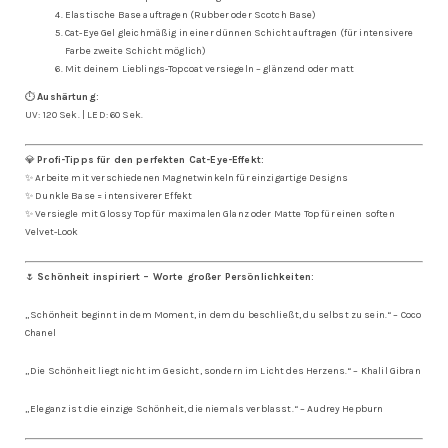
Elastische Base auftragen (Rubber oder Scotch Base)
Cat-Eye Gel gleichmäßig in einer dünnen Schicht auftragen (für intensivere
Farbe zweite Schicht möglich)
Mit deinem Lieblings-Topcoat versiegeln – glänzend oder matt
⏱️
Aushärtung:
UV: 120 Sek. | LED: 60 Sek.
💎
Profi-Tipps für den perfekten Cat-Eye-Effekt:
✨ Arbeite mit verschiedenen Magnetwinkeln für einzigartige Designs
✨ Dunkle Base = intensiverer Effekt
✨ Versiegle mit Glossy Top für maximalen Glanz oder Matte Top für einen soften
Velvet-Look
🌷
Schönheit inspiriert – Worte großer Persönlichkeiten:
„Schönheit beginnt in dem Moment, in dem du beschließt, du selbst zu sein.“ –
Coco
Chanel
„Die Schönheit liegt nicht im Gesicht, sondern im Licht des Herzens.“ –
Khalil Gibran
„Eleganz ist die einzige Schönheit, die niemals verblasst.“ –
Audrey Hepburn