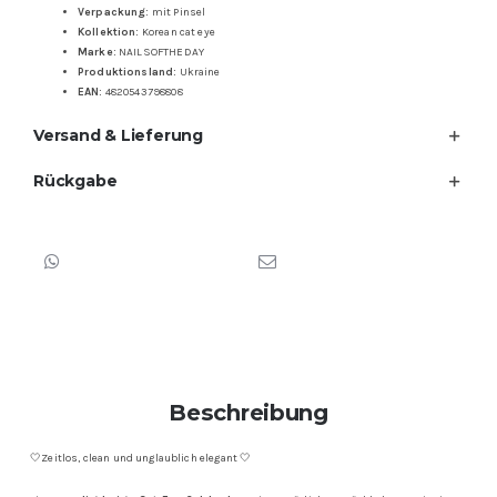
Verpackung:
mit Pinsel
Kollektion:
Korean cat eye
Marke:
NAILSOFTHEDAY
Produktionsland:
Ukraine
EAN:
4820543798808
Versand & Lieferung
Rückgabe
Beschreibung
🤍Zeitlos, clean und unglaublich elegant 🤍