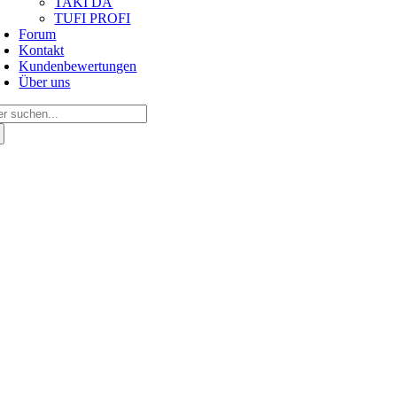
TAKI DA
TUFI PROFI
Forum
Kontakt
Kundenbewertungen
Über uns
arch
: