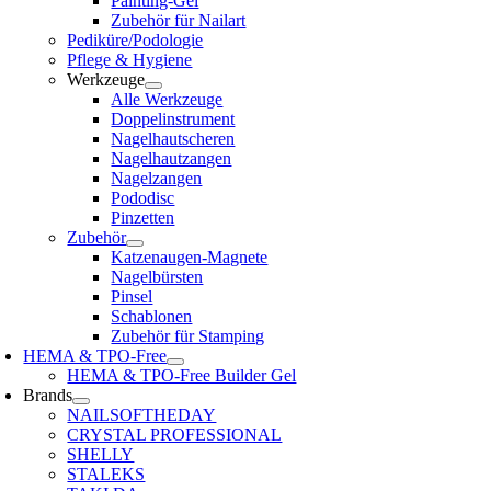
Painting-Gel
Zubehör für Nailart
Pediküre/Podologie
Pflege & Hygiene
Werkzeuge
Alle Werkzeuge
Doppelinstrument
Nagelhautscheren
Nagelhautzangen
Nagelzangen
Pododisc
Pinzetten
Zubehör
Katzenaugen-Magnete
Nagelbürsten
Pinsel
Schablonen
Zubehör für Stamping
HEMA & TPO-Free
HEMA & TPO-Free Builder Gel
Brands
NAILSOFTHEDAY
CRYSTAL PROFESSIONAL
SHELLY
STALEKS