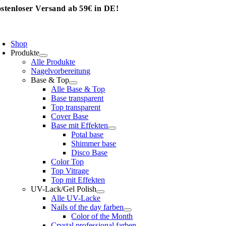
stenloser Versand ab 59€ in DE!
Skip
to
content
oggle
avigation
Shop
Produkte
Alle Produkte
Nagelvorbereitung
Base & Top
Alle Base & Top
Base transparent
Top transparent
Cover Base
Base mit Effekten
Potal base
Shimmer base
Disco Base
Color Top
Top Vitrage
Top mit Effekten
UV-Lack/Gel Polish
Alle UV-Lacke
Nails of the day farben
Color of the Month
Crystal professional farben