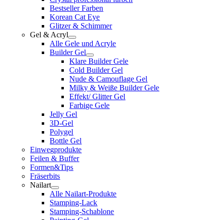
Bestseller Farben
Korean Cat Eye
Glitzer & Schimmer
Gel & Acryl
Alle Gele und Acryle
Builder Gel
Klare Builder Gele
Cold Builder Gel
Nude & Camouflage Gel
Milky & Weiße Builder Gele
Effekt/ Glitter Gel
Farbige Gele
Jelly Gel
3D-Gel
Polygel
Bottle Gel
Einwegprodukte
Feilen & Buffer
Formen&Tips
Fräserbits
Nailart
Alle Nailart-Produkte
Stamping-Lack
Stamping-Schablone