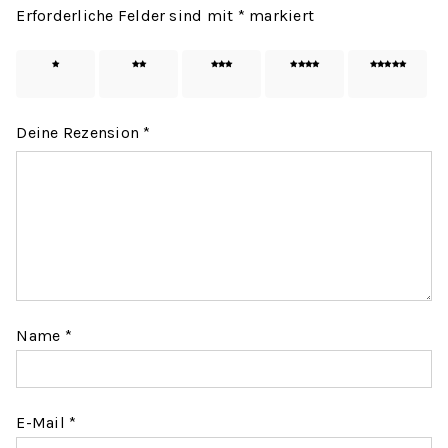
Erforderliche Felder sind mit
*
markiert
1 von
2 von
3 von
4 von
5 von
5 Sternen
5 Sternen
5 Sternen
5 Sternen
5 Sternen
Deine Rezension
*
Name
*
E-Mail
*