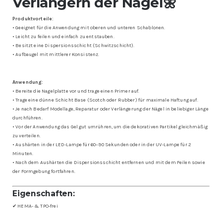
Verlängern der Nägel🌼
Produktvorteile:
• Geeignet für die Anwendung mit oberen und unteren Schablonen.
• Leicht zu feilen und einfach zu entstauben.
• Besitzt eine Dispersionsschicht (Schwitzschicht).
• Aufbaugel mit mittlerer Konsistenz.
Anwendung:
• Bereite die Nagelplatte vor und trage einen Primer auf.
• Trage eine dünne Schicht Base (Scotch oder Rubber) für maximale Haftung auf.
• Je nach Bedarf Modellage, Reparatur oder Verlängerung der Nägel in beliebiger Länge
durchführen.
• Vor der Anwendung das Gel gut umrühren, um die dekorativen Partikel gleichmäßig
zu verteilen.
• Aushärten in der LED-Lampe für 60–90 Sekunden oder in der UV-Lampe für 2
Minuten.
• Nach dem Aushärten die Dispersionsschicht entfernen und mit dem Feilen sowie
der Formgebung fortfahren.
Eigenschaften:
✔ HEMA- & TPO-frei