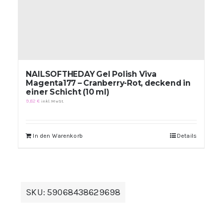
NAILSOFTHEDAY Gel Polish Viva
Magenta177 – Cranberry-Rot, deckend in
einer Schicht (10 ml)
9,82
€
inkl. MwSt.
In den Warenkorb
Details
SKU:
59068438629698