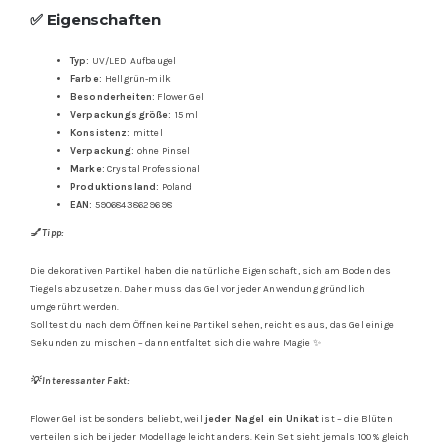
✅ Eigenschaften
Typ:
UV/LED Aufbaugel
Farbe:
Hellgrün-milk
Besonderheiten:
Flower Gel
Verpackungsgröße:
15 ml
Konsistenz:
mittel
Verpackung:
ohne Pinsel
Marke:
Crystal Professional
Produktionsland:
Poland
EAN:
59068438629698
💅 Tipp:
Die dekorativen Partikel haben die natürliche Eigenschaft, sich am Boden des
Tiegels abzusetzen. Daher muss das Gel vor jeder Anwendung gründlich
umgerührt werden.
Solltest du nach dem Öffnen keine Partikel sehen, reicht es aus, das Gel einige
Sekunden zu mischen – dann entfaltet sich die wahre Magie ✨
💡 Interessanter Fakt:
Flower Gel ist besonders beliebt, weil
jeder Nagel ein Unikat
ist – die Blüten
verteilen sich bei jeder Modellage leicht anders. Kein Set sieht jemals 100 % gleich