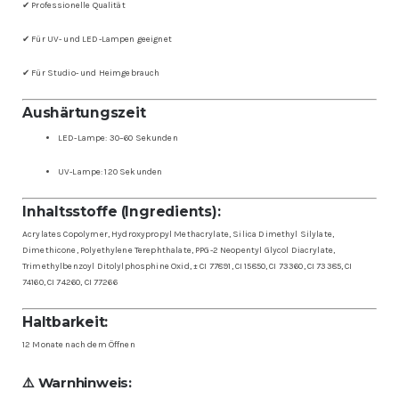
✔ Professionelle Qualität
✔ Für UV- und LED-Lampen geeignet
✔ Für Studio- und Heimgebrauch
Aushärtungszeit
LED-Lampe: 30–60 Sekunden
UV-Lampe: 120 Sekunden
Inhaltsstoffe (Ingredients):
Acrylates Copolymer,
Hydroxypropyl Methacrylate,
Silica Dimethyl Silylate,
Dimethicone,
Polyethylene Terephthalate,
PPG-2 Neopentyl Glycol Diacrylate,
Trimethylbenzoyl Ditolylphosphine Oxid
,
± CI 77891, CI 15850, CI 73360, CI 73385, CI
74160, CI 74260, CI 77266
Haltbarkeit:
12 Monate nach dem Öffnen
⚠️ Warnhinweis: