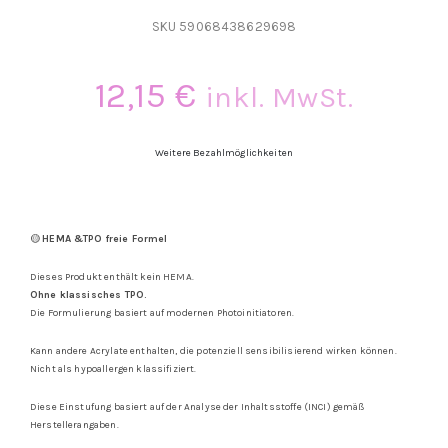
SKU
59068438629698
12,15
€
inkl. MwSt.
Weitere Bezahlmöglichkeiten
🟡
HEMA &TPO freie Formel
Dieses Produkt enthält kein HEMA.
Ohne klassisches TPO.
Die Formulierung basiert auf modernen Photoinitiatoren.
Kann andere Acrylate enthalten, die potenziell sensibilisierend wirken können.
Nicht als hypoallergen klassifiziert.
Diese Einstufung basiert auf der Analyse der Inhaltsstoffe (INCI) gemäß
Herstellerangaben.