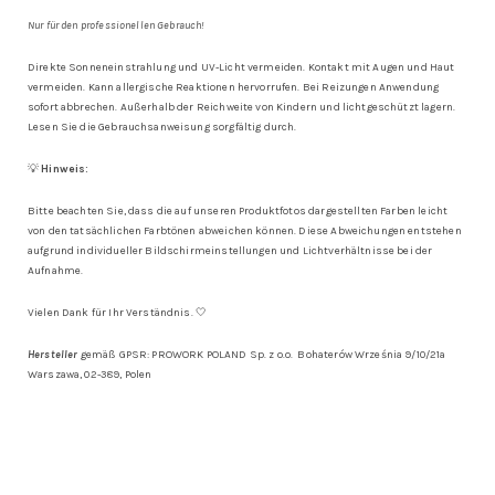
Nur für den professionellen Gebrauch!
Direkte Sonneneinstrahlung und UV-Licht vermeiden. Kontakt mit Augen und Haut
vermeiden. Kann allergische Reaktionen hervorrufen. Bei Reizungen Anwendung
sofort abbrechen. Außerhalb der Reichweite von Kindern und lichtgeschützt lagern.
Lesen Sie die Gebrauchsanweisung sorgfältig durch.
💡
Hinweis:
Bitte beachten Sie, dass die auf unseren Produktfotos dargestellten Farben leicht
von den tatsächlichen Farbtönen abweichen können. Diese Abweichungen entstehen
aufgrund individueller Bildschirmeinstellungen und Lichtverhältnisse bei der
Aufnahme.
Vielen Dank für Ihr Verständnis. 🤍
Hersteller
gemäß GPSR: PROWORK POLAND Sp. z o.o. Bohaterów Września 9/10/21a
Warszawa, 02-389, Polen