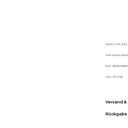
Marke: STALEKS
Produktionsland
EAN:
4820241063
SKU: TE-11/5b
Versand &
Rückgabe