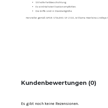
Stilvolle Farbbeschichtung.
Es wird Kaltsterilisation empfohlen.
Die Griffe sind in Standardgröße.
Hersteller gemäß GPSR: STALEKS SP. Z O.O., Williama Heerleina Lindleya 
Kundenbewertungen (0)
Es gibt noch keine Rezensionen.