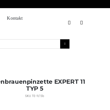
Kontakt
nbrauenpinzette EXPERT 11
TYP 5
SKU
TE-11/5b