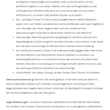
ermöglicht, Arbeitsköpfe auszuwählen und zu kombinieren, um ein
perfektes Ergebnis zu erzielen. Wählen Sie zwei Lieblingsköpfe aus der
umfangreichen COMBO UNIQ-Serie aus und schrauben Sie sie in das
Griffstück ein, um einen individuellen Pusher zu erstellen.
Der „Schräger Pusher“ in Form eines orangefarbenen Metallstäbchens
eignet sich zum heben und Abziehen stark anhaftender und rauer Nagelhaut,
zum Reinigen des freien Nagelrandes und zum Entfernen von
überschüssigem Hybridlack während der Maniküre und Pediküre.
Hochwertiger Edelstahl garantiert Langlebigkeit und Korrosionsschutz.
Hypoallergenes Silikon sorgt für sicheren Halt des Instruments in der Hand
des Meisters und ermöglicht effizienteres Arbeiten ohne Ermüdung.
Die Stahlteile und das Silikon sind widerstandsfähig gegenüber allen Arten
von Desinfektion und Sterilisation, ohne an Qualität zu verlieren. Die
Arbeitsköpfe können im montierten Pusher desinfiziert und sterilisiert
werden, ohne dass sie ständig auf- und abgeschraubt werden müssen, was
die Wartung erheblich erleichtert und beschleunigt.
UNIQ COMBO– die ideale Lösung, um den Pusher Ihrer Träume zu kreieren!
Gebrauchsanweisung:
Weichen Sie die Nagelhaut in warmem Wasser oder mit
einem speziellen Produkt auf. Schieben Sie die Nagelhaut vorsichtig mit dem
Nagelschieber vom Nagelansatz zurück. Entfernen Sie bei Bedarf mit einem Schaber
die restliche Nagelhaut oder das Pterygium.
Lagerbedinungen:
An einem trockenen, belüfteten Ort außerhalb der Reichweite
von Kindern und in einem Abstand von mindestens 1 m zu Heizgeräten aufbewahren,