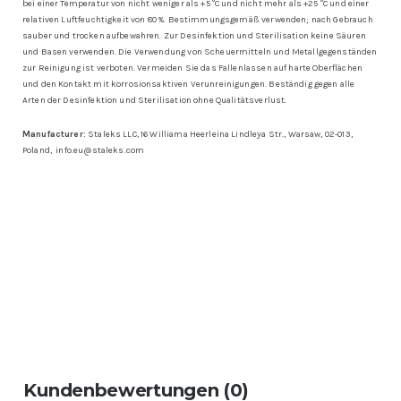
bei einer Temperatur von nicht weniger als +5 °C und nicht mehr als +25 °C und einer
relativen Luftfeuchtigkeit von 80 %. Bestimmungsgemäß verwenden; nach Gebrauch
sauber und trocken aufbewahren. Zur Desinfektion und Sterilisation keine Säuren
und Basen verwenden. Die Verwendung von Scheuermitteln und Metallgegenständen
zur Reinigung ist verboten. Vermeiden Sie das Fallenlassen auf harte Oberflächen
und den Kontakt mit korrosionsaktiven Verunreinigungen. Beständig gegen alle
Arten der Desinfektion und Sterilisation ohne Qualitätsverlust.
Manufacturer:
Staleks LLC, 16 Williama Heerleina Lindleya Str., Warsaw, 02-013,
Poland, info.eu@staleks.com
Kundenbewertungen (0)