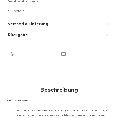
Produktionsland: Ukraine
SKU:
WPPQ-12
Versand & Lieferung
Rückgabe
Beschreibung
Hauptmerkmale:
Der austauschbare Arbeitskopf „Schräger Pusher“ für das COMBO UNIQ ist
ein innovativer, modularer Bestandteil des Instruments, der es Meistern