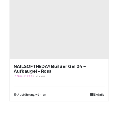
NAILSOFTHEDAY Builder Gel 04 –
Aufbaugel – Rosa
Preisspanne:
12,66
€
–
21,27
€
inkl. MwSt.
12,66 €
bis
21,27 €
Ausführung wählen
Dieses
Details
Produkt
weist
mehrere
Varianten