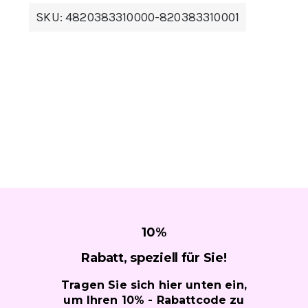
auf.
Die
SKU:
4820383310000-820383310001
Optionen
können
auf
der
Produktseite
gewählt
werden
10
%
Rabatt, speziell für
Sie!
Tragen Sie sich hier unten ein,
um Ihren 10% - Rabattcode zu