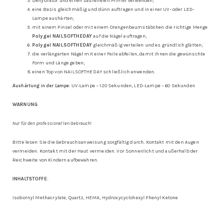
Dehydrator und einen säurefreien Primer verwenden;
eine Basis gleichmäßig und dünn auftragen und in einer UV- oder LED-
Lampe aushärten;
mit einem Pinsel oder mit einem Orangenbaumstäbchen die richtige Menge
Polygel NAILSOFTHEDAY
auf die Nägel auftragen;
Polygel NAILSOFTHEDAY
gleichmäßig verteilen und es gründlich glätten;
die verlängerten Nägel mit einer Feile abfeilen, damit ihnen die gewünschte
Form und Länge geben;
einen Top von NAILSOFTHEDAY schließlich anwenden.
Aushärtung in der Lampe
: UV-Lampe – 120 Sekunden, LED-Lampe – 60 Sekunden
WARNUNG
Nur für den professionellen Gebrauch!
Bitte lesen Sie die Gebrauchsanweisung sorgfältig durch. Kontakt mit den Augen
vermeiden. Kontakt mit der Haut vermeiden. Vor Sonnenlicht und außerhalb der
Reichweite von Kindern aufbewahren.
INHALTSTOFFE:
Isobornyl Methacrylate, Quartz, HEMA, Hydroxycyclohexyl Phenyl Ketone