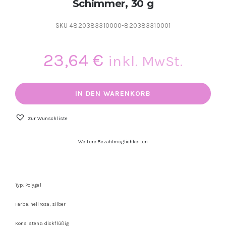
Schimmer, 30 g
SKU
4820383310000-820383310001
23,64
€
inkl. MwSt.
NAILSOFTHEDAY
Polygel
IN DEN WARENKORB
Shimmer
08-
Hellrosa
Zur Wunschliste
mit
silbernem
Weitere Bezahlmöglichkeiten
Schimmer,
30
g
Menge
Typ: Polygel
Farbe: hellrosa, silber
Konsistenz: dickflüßig