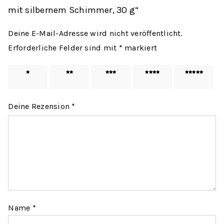
mit silbernem Schimmer, 30 g“
Deine E-Mail-Adresse wird nicht veröffentlicht.
Erforderliche Felder sind mit
*
markiert
1 von
2 von
3 von
4 von
5 von
5 Sternen
5 Sternen
5 Sternen
5 Sternen
5 Sternen
Deine Rezension
*
Name
*