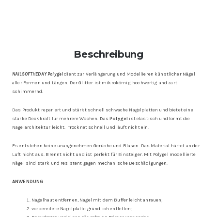
Beschreibung
NAILSOFTHEDAY Polygel
dient zur Verlängerung und Modellieren künstlicher Nägel
aller Formen und Längen. Der Glitter ist mikrokörnig, hochwertig und zart
schimmernd.
Das Produkt repariert und stärkt schnell schwache Nagelplatten und bietet eine
starke Deckkraft für mehrere Wochen. Das
Polygel
ist elastisch und formt die
Nagelarchitektur leicht. Trocknet schnell und läuft nicht ein.
Es entstehen keine unangenehmen Gerüche und Blasen. Das Material härtet an der
Luft nicht aus. Brennt nicht und ist perfekt für Einsteiger. Mit Polygel modellierte
Nägel sind stark und resistent gegen mechanische Beschädigungen.
ANWENDUNG
Nagelhaut entfernen, Nagel mit dem Buffer leicht anrauen;
vorbereitete Nagelplatte gründlich entfetten;